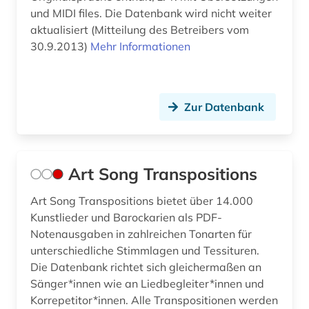
und MIDI files. Die Datenbank wird nicht weiter
Sport (0)
aktualisiert (Mitteilung des Betreibers vom
Technik (0)
30.9.2013)
Mehr Informationen
Theologie und Religionswissenschaften (0)
Werkstoffwissenschaften und
Zur Datenbank
Fertigungstechnik (0)
Wirtschaftswissenschaften (0)
Wissenschaftskunde, Forschung, Hochschul-,
Art Song Transpositions
Museumswesen (0)
Art Song Transpositions bietet über 14.000
Kunstlieder und Barockarien als PDF-
Notenausgaben in zahlreichen Tonarten für
unterschiedliche Stimmlagen und Tessituren.
Die Datenbank richtet sich gleichermaßen an
Sänger*innen wie an Liedbegleiter*innen und
Korrepetitor*innen. Alle Transpositionen werden