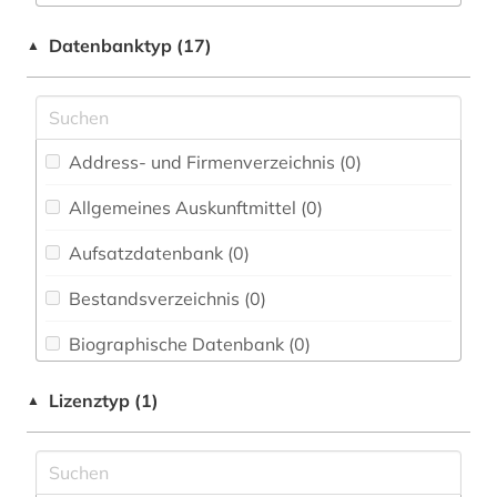
Buch- und Bibliothekswesen,
Informationswissenschaft (0)
oper (1)
Datenbanktyp (17)
▲
Chemie und Pharmazie (0)
text (1)
Elektrotechnik, Elektronik, Nachrichtentechnik
transposition &lt;musik&gt; (1)
(0)
Address- und Firmenverzeichnis (0
)
übersetzung (1)
Energietechnik (0)
Allgemeines Auskunftmittel (0
)
Ethnologie (0)
Aufsatzdatenbank (0
)
Geographie (0)
Bestandsverzeichnis (0
)
Geowissenschaften (0)
Biographische Datenbank (0
)
Germanistik. Niederlandistik. Skandinavistik
(0)
Buchhandelsverzeichnis (0
)
Lizenztyp (1)
▲
Geschichte (0)
Disziplinäre Forschungsdatenrepositorien (0
)
Geschichte der Pädagogik und des
Disziplinäre Repositorien (0
)