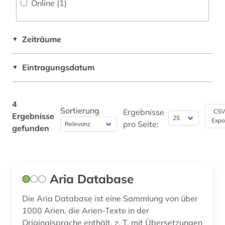
Online (1
)
Musikwissenschaft (4)
Natur- und Umweltschutz (0)
Zeiträume
▼
Pädagogik (0)
Eintragungsdatum
▼
Philosophie (0)
Physik (0)
4
Sortierung
Ergebnisse
Politologie (0)
CSV
Ergebnisse
Expo
pro Seite:
gefunden
Psychologie (0)
Rechtswissenschaft (0)
Romanistik (0)
Aria Database
Slavistik (0)
Die Aria Database ist eine Sammlung von über
1000 Arien, die Arien-Texte in der
Soziologie (0)
Originalsprache enthält, z. T. mit Übersetzungen