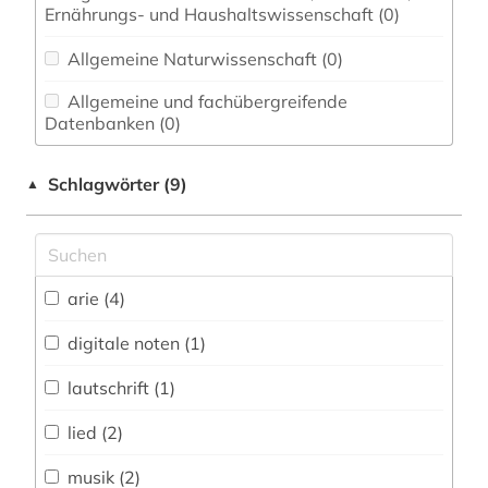
Ernährungs- und Haushaltswissenschaft (0)
Allgemeine Naturwissenschaft (0)
Allgemeine und fachübergreifende
Datenbanken (0)
Allgemeine und vergleichende Sprach- und
Schlagwörter (9)
▲
Literaturwissenschaft. Indogermanistik.
Außereuropäische Sprachen und Literaturen (0)
Anglistik. Amerikanistik (0)
arie (4)
Arabistik / Islamwissenschaft (0)
Archäologie (0)
digitale noten (1)
Architektur, Bauingenieur- und
lautschrift (1)
Vermessungswesen (0)
lied (2)
Biologie, Biotechnologie (0)
musik (2)