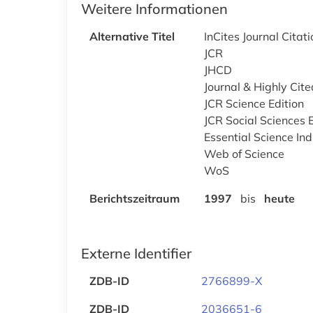
Weitere Informationen
Alternative Titel
InCites Journal Citat
JCR
JHCD
Journal & Highly Cit
JCR Science Edition
JCR Social Sciences E
Essential Science Ind
Web of Science
WoS
Berichtszeitraum
1997
bis
heute
Externe Identifier
ZDB-ID
2766899-X
ZDB-ID
2036651-6