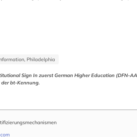
 Information, Philadelphia
titutional Sign In zuerst German Higher Education (DFN-A
t der bt-Kennung.
tifizierungsmechanismen
e.com