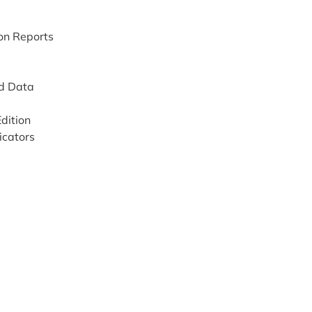
ion Reports
ed Data
dition
icators