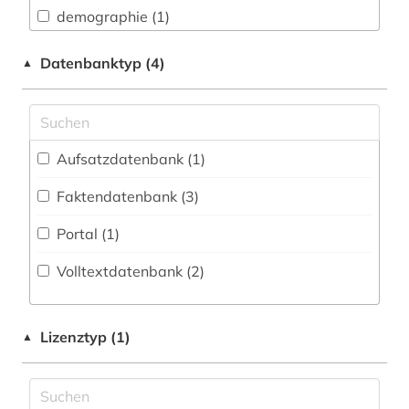
demographie (1)
Technik (1)
dienstleistung (1)
Wirtschaftswissenschaften (2)
Datenbanktyp (4)
▲
entwicklung (1)
finanzwirtschaft (1)
Aufsatzdatenbank (1
)
fischerei (1)
Faktendatenbank (3
)
gesundheit (1)
Portal (1
)
globalisierung (1)
Volltextdatenbank (2
)
handel (1)
hydrologie (1)
Lizenztyp (1)
▲
klimaschutz (2)
klimaänderung (1)