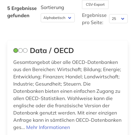
CSV-Export
steuer (1)
Sortierung
5 Ergebnisse
Ergebnisse
gefunden
technologie (1)
pro Seite:
umwelt (2)
umweltpolitik (1)
Data / OECD
umweltschutz (1)
Gesamtangebot über alle OECD-Datenbanken
verschmutzung (1)
aus den Bereichen: Wirtschaft; Bildung; Energie;
Entwicklung; Finanzen; Handel; Landwirtschaft;
welt (1)
Industrie; Gesundheit; Steuern. Die
Datenbanken bieten einen einfachen Zugang zu
wirtschaft (1)
allen OECD-Statistiken. Wahlweise kann die
englische oder die französische Version der
ökologie (1)
Datenbank genutzt werden. Mit einer einzigen
Anfrage kann in sämtlichen OECD-Datenbanken
ges...
Mehr Informationen