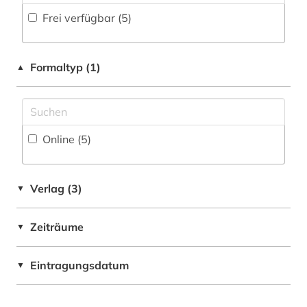
landschaftspflege (1)
Frei verfügbar (5)
landwirtschaft (1)
Formaltyp (1)
▲
meereskunde (1)
migration (1)
mitgliedsstaaten (1)
Online (5
)
naturschutz (1)
oecd (1)
Verlag (3)
▼
oecd-staaten (1)
Zeiträume
▼
soziologie (1)
Eintragungsdatum
▼
statistik (1)
statistikdaten (1)