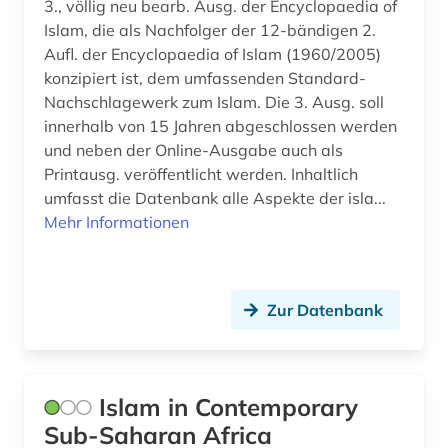
3., völlig neu bearb. Ausg. der Encyclopaedia of
Rheinland-Pfalz (1)
Islam, die als Nachfolger der 12-bändigen 2.
Roemisches Reich (1)
Aufl. der Encyclopaedia of Islam (1960/2005)
konzipiert ist, dem umfassenden Standard-
Rumänien (1)
Nachschlagewerk zum Islam. Die 3. Ausg. soll
innerhalb von 15 Jahren abgeschlossen werden
Russland, Sowjetunion (1)
und neben der Online-Ausgabe auch als
Printausg. veröffentlicht werden. Inhaltlich
Saarland (1)
umfasst die Datenbank alle Aspekte der isla...
Tuerkei (1)
Mehr Informationen
Zypern (1)
Zur Datenbank
Islam in Contemporary
Sub-Saharan Africa