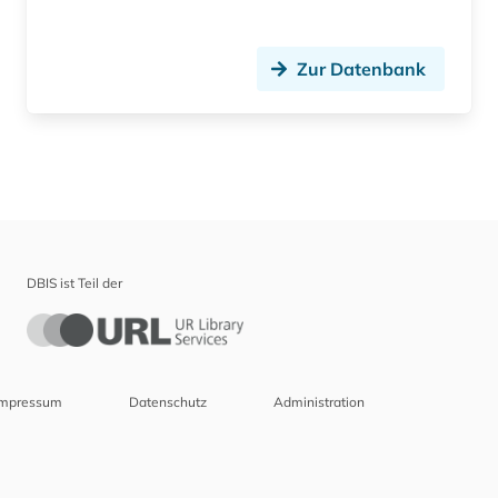
Zur Datenbank
DBIS ist Teil der
Impressum
Datenschutz
Administration