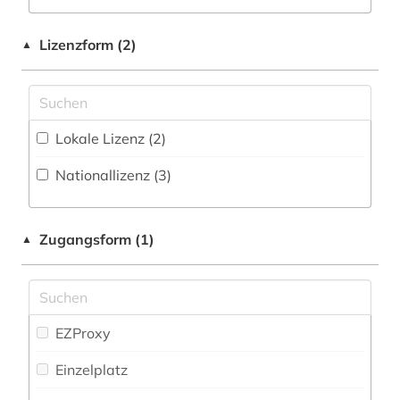
islamwissenschaft (1)
Lizenzform (2)
▲
islamwissenschaften (1)
judaistik (1)
Lokale Lizenz (2)
katalog (2)
Nationallizenz (3)
linguistik (1)
literaturwissenschaft (1)
Zugangsform (1)
▲
maghreb (1)
mauretanien (1)
mittelasien (2)
EZProxy
naher osten (4)
Einzelplatz
nordafrika (1)