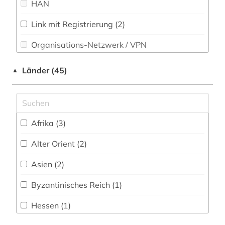
HAN
orientalistik (3)
Link mit Registrierung (2)
papyrologie (1)
Organisations-Netzwerk / VPN
persisch (1)
Shibboleth
Länder (45)
▲
politik (1)
Zugriff vor Ort
presse (1)
quelle (1)
Afrika (3)
russland (1)
Alter Orient (2)
schwarzafrika (1)
Asien (2)
subsaharisches afrika (1)
Byzantinisches Reich (1)
südasien (2)
Hessen (1)