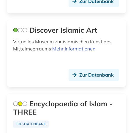
Zur Datenbank
Nordamerika (1)
Nordrhein-Westfalen (1)
Norwegen (1)
Discover Islamic Art
Oesterreich (1)
Virtuelles Museum zur islamischen Kunst des
Mittelmeerraums
Mehr Informationen
Osmanisches Reich (2)
Ostasien (1)
Zur Datenbank
Osteuropa (1)
Ostmitteleuropa (1)
Palaestina (2)
Encyclopaedia of Islam -
THREE
Polen (1)
Portugal (1)
TOP-DATENBANK