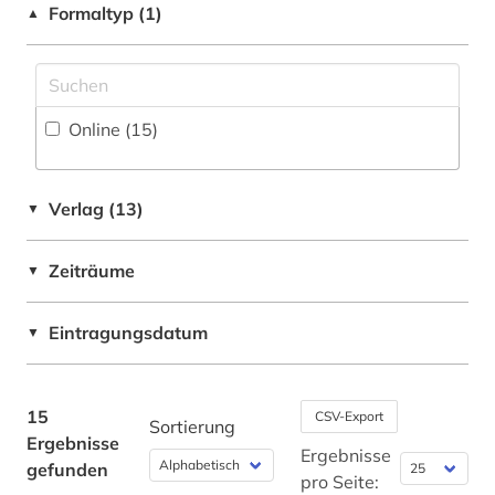
turkologie (2)
Irland (1)
Formaltyp (1)
▲
turksprachen (2)
Island (1)
vorderer orient (1)
Israel (1)
Online (15
)
westasien (1)
Italien (1)
westsahara (1)
Japan (1)
Verlag (13)
▼
wirtschaft (1)
Jugoslawien (1)
Zeiträume
wörterbuch (3)
▼
Kanada (1)
zeitschrift (3)
Korea (1)
Eintragungsdatum
▼
zeitung (2)
Kroatien (1)
zentralasien (2)
Lettland (1)
15
CSV-Export
Sortierung
Ergebnisse
Liechtenstein (1)
Ergebnisse
gefunden
pro Seite: