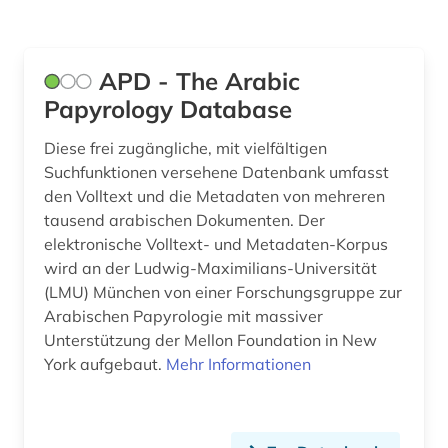
Litauen (1)
Luxemburg (1)
APD - The Arabic
Makedonien (1)
Papyrology Database
Malta (1)
Diese frei zugängliche, mit vielfältigen
Mecklenburg-Vorpommern (1)
Suchfunktionen versehene Datenbank umfasst
den Volltext und die Metadaten von mehreren
Mittelamerika (1)
tausend arabischen Dokumenten. Der
elektronische Volltext- und Metadaten-Korpus
Moldawien (1)
wird an der Ludwig-Maximilians-Universität
(LMU) München von einer Forschungsgruppe zur
Monaco (1)
Arabischen Papyrologie mit massiver
Montenegro (1)
Unterstützung der Mellon Foundation in New
York aufgebaut.
Mehr Informationen
Niederlande (1)
Niedersachsen (1)