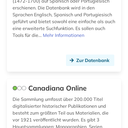
(1472-1700) auf Spanisch oder Portugiesisch
interkulturalität (1)
erschienen. Die Datenbank wird in den
Sprachen Englisch, Spanisch und Portugiesisch
irland / literatur / irisch (1)
geführt und bietet sowohl eine einfache als auch
islam (1)
eine erweiterte Suchfunktion. Es sollen auch
Tools für die...
Mehr Informationen
italia (1)
italianistik (16)
Zur Datenbank
italien (6)
italienisch (2)
Canadiana Online
jüdische studien (1)
kanada (2)
Die Sammlung umfasst über 200.000 Titel
digitalisierter historischer Publikationen und
karibik (2)
besteht zum größten Teil aus Materialien, die
vor 1921 veröffentlicht wurden. Es gibt 3
karte (1)
Hauptsammlungen: Monographien, Serien