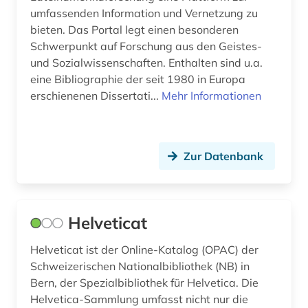
geschichte (15)
umfassenden Information und Vernetzung zu
bieten. Das Portal legt einen besonderen
geschichte &lt;1550-1921&gt; (1)
Schwerpunkt auf Forschung aus den Geistes-
und Sozialwissenschaften. Enthalten sind u.a.
geschichte 1450-1912 (1)
eine Bibliographie der seit 1980 in Europa
geschichte 1751-1772 (1)
erschienenen Dissertati...
Mehr Informationen
geschichte 1807-1929 (1)
geschichte 1870-2019 (2)
Zur Datenbank
geschichte 1930 - (1)
grammatik (1)
Helveticat
handke (1)
Helveticat ist der Online-Katalog (OPAC) der
handschrift (1)
Schweizerischen Nationalbibliothek (NB) in
Bern, der Spezialbibliothek für Helvetica. Die
held (1)
Helvetica-Sammlung umfasst nicht nur die