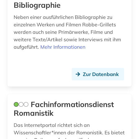
sozialwissenschaften (10)
Bibliographie
spanien (12)
Neben einer ausführlichen Bibliographie zu
einzelnen Werken und Filmen Robbe-Grillets
spanisch (4)
werden auch seine Primärwerke, Filme und
weitere Texte/Artikel sowie Interviews mit ihm
spanische literatur (1)
aufgeführt.
Mehr Informationen
sprache (1)
sprachenlernen (1)
Zur Datenbank
sprachpraxis (7)
sprachwissenschaft (24)
Fachinformationsdienst
studien des 18. jahrhunderts (1)
Romanistik
südostasien (1)
Das Internetportal richtet sich an
südosteuropa (1)
Wissenschaftler*innen der Romanistik. Es bietet