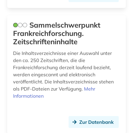
nationalkonvent (1)
naturwissenschaften (3)
Sammelschwerpunkt
Frankreichforschung.
neuerwerbung (1)
Zeitschrifteninhalte
niederlandistik (1)
Die Inhaltsverzeichnisse einer Auswahl unter
nordafrika (2)
den ca. 250 Zeitschriften, die die
Frankreichforschung derzeit laufend bezieht,
notizbuch (1)
werden eingescannt und elektronisch
veröffentlicht. Die Inhaltsverzeichnisse stehen
online-ressource (1)
als PDF-Dateien zur Verfügung.
Mehr
oper (1)
Informationen
orientalistik (1)
osmanisches reich (1)
Zur Datenbank
papiamento (1)