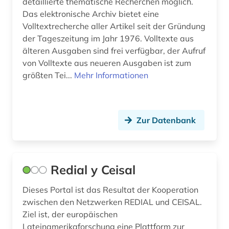
detaillierte thematische Recherchen möglich.
fotografie (1)
Das elektronische Archiv bietet eine
frankophonie (1)
Volltextrecherche aller Artikel seit der Gründung
der Tageszeitung im Jahr 1976. Volltexte aus
frankreich (12)
älteren Ausgaben sind frei verfügbar, der Aufruf
von Volltexte aus neueren Ausgaben ist zum
französisch (2)
größten Tei...
Mehr Informationen
französische revolution (1)
frauenforschung (1)
Zur Datenbank
galloromanistik (29)
geisteswissenschaft (1)
Redial y Ceisal
geisteswissenschaften (5)
Dieses Portal ist das Resultat der Kooperation
geografie (2)
zwischen den Netzwerken REDIAL und CEISAL.
geologie (1)
Ziel ist, der europäischen
Lateinamerikaforschung eine Plattform zur