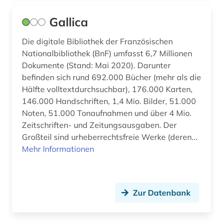
mexiko (2)
Gallica
michel (1)
Die digitale Bibliothek der Französischen
Nationalbibliothek (BnF) umfasst 6,7 Millionen
migrationsstudien (1)
Dokumente (Stand: Mai 2020). Darunter
militärgeschichte (1)
befinden sich rund 692.000 Bücher (mehr als die
Hälfte volltextdurchsuchbar), 176.000 Karten,
mittelalter (1)
146.000 Handschriften, 1,4 Mio. Bilder, 51.000
Noten, 51.000 Tonaufnahmen und über 4 Mio.
mittelalterstudien (1)
Zeitschriften- und Zeitungsausgaben. Der
mittelamerika (2)
Großteil sind urheberrechtsfreie Werke (deren...
Mehr Informationen
mittelasien (1)
mitteleuropa (1)
Zur Datenbank
moderne sprachen (2)
mongolei (1)