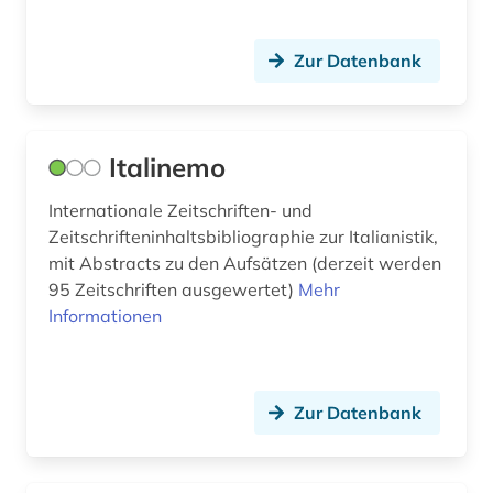
kulturverband (1)
Zur Datenbank
kulturwissenschaften (96)
kunst (4)
kunstgeschichte (1)
Italinemo
kunstmusik (1)
Internationale Zeitschriften- und
Zeitschrifteninhaltsbibliographie zur Italianistik,
kurden (1)
mit Abstracts zu den Aufsätzen (derzeit werden
95 Zeitschriften ausgewertet)
Mehr
kurdisch (1)
Informationen
kurdistan (1)
landeskunde (40)
Zur Datenbank
langsame heimkehr (1)
lateinamerika (7)