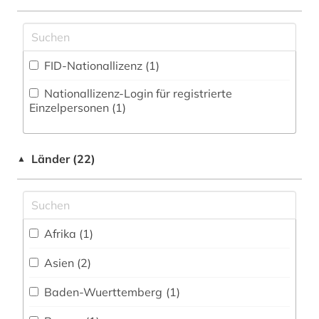
Zugriff vor Ort
denkmal (1)
Wirtschaftswissenschaften (1)
Wissenschaftskunde, Forschung, Hochschul-,
design (2)
Museumswesen (8)
FID-Nationallizenz (1)
deutsch (1)
Nationallizenz-Login für registrierte
deutschland (1)
Einzelpersonen (1)
die linkshändige frau (1)
Länder (22)
digitale edition (1)
▲
digitale editorik (1)
digitalisat (1)
Afrika (1)
digitalisierung (1)
Asien (2)
dissertation (1)
Baden-Wuerttemberg (1)
dissertationen (1)