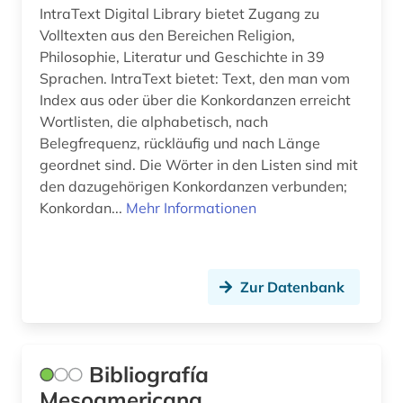
IntraText Digital Library bietet Zugang zu
Volltexten aus den Bereichen Religion,
religion (1)
Philosophie, Literatur und Geschichte in 39
religionswissenschaft (1)
Sprachen. IntraText bietet: Text, den man vom
Index aus oder über die Konkordanzen erreicht
renzension (1)
Wortlisten, die alphabetisch, nach
Belegfrequenz, rückläufig und nach Länge
rezension (1)
geordnet sind. Die Wörter in den Listen sind mit
robbe-grillet (1)
den dazugehörigen Konkordanzen verbunden;
Konkordan...
Mehr Informationen
romania (1)
romanische philologie (1)
Zur Datenbank
romanische sprachen (1)
romanische sprachen und literaturen (1)
romanistik (5)
Bibliografía
Mesoamericana