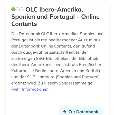
OLC Ibero-Amerika,
mongolisch (1)
Spanien und Portugal - Online
mongolistik (1)
Contents
museologie (2)
Die Datenbank OLC Ibero-Amerika, Spanien und
museum (2)
Portugal ist ein regionalbezogener Auszug aus
der Datenbank Online Contents, der laufend
museumskunde (2)
durch ausgewählte Zeitschriftentitel der
zuständigen SSG-Bibliotheken, der Bibliothek
musik (4)
des Ibero-Amerikanischen Instituts Preußischer
Kulturbesitz Berlin (Ibero-Amerika und Karibik)
musikaufnahme (1)
und der SUB Hamburg (Spanien und Portugal)
musikwissenschaft (1)
ergänzt wird. Zu diesem Sondersammelge...
Mehr Informationen
märchen (1)
naher osten (3)
Zur Datenbank
nationalbibliografie (3)