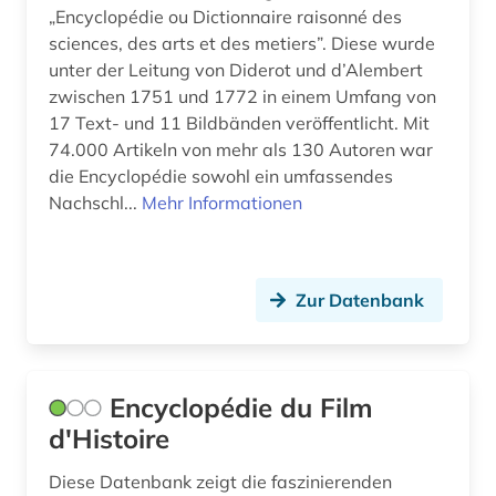
zarzuela (1)
„Encyclopédie ou Dictionnaire raisonné des
sciences, des arts et des metiers”. Diese wurde
zeichnungen (1)
unter der Leitung von Diderot und d’Alembert
zwischen 1751 und 1772 in einem Umfang von
zeitschrift (4)
17 Text- und 11 Bildbänden veröffentlicht. Mit
74.000 Artikeln von mehr als 130 Autoren war
zeitschriften (3)
die Encyclopédie sowohl ein umfassendes
zeitschriftenaufsatz (1)
Nachschl...
Mehr Informationen
zeitung (8)
zentralasien (1)
Zur Datenbank
österreich-ungarn (1)
übersetzung (1)
Encyclopédie du Film
übersetzungswissenschaft (3)
d'Histoire
Diese Datenbank zeigt die faszinierenden