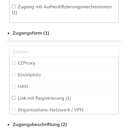
bilddatenbank (1)
Zugang mit Authentifizierungsmechanismen
Politologie (10)
(1)
bildwissenschaft (1)
Psychologie (1)
biografie (1)
Zugangsform (1)
▲
Rechtswissenschaft (0)
biographie (2)
Romanistik (0)
brief (1)
Slavistik (0)
EZProxy
buchmalerei (1)
Soziologie (10)
Einzelplatz
carl de (1)
Sport (0)
HAN
comédie française (1)
Technik (1)
darstellende kunst (1)
Link mit Registrierung (1)
Theologie und Religionswissenschaften (0)
Organisations-Netzwerk / VPN
das gewicht der welt (1)
Werkstoffwissenschaften und
Shibboleth
Fertigungstechnik (0)
de inventoribus rerum (1)
Zugangsbeschriftung (2)
▲