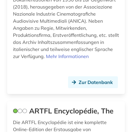
video (1)
(2018), herausgegeben von der Associazione
Nazionale Industrie Cinematografiche
vinck (1)
Audiovisive Multimediali (ANICA). Neben
vogesen (1)
Angaben zu Regie, Mitwirkenden,
Produktionsfirma, Erstveröffentlichung, etc. stellt
volksliteratur (1)
das Archiv Inhaltszusammenfassungen in
italienischer und teilweise englischer Sprache
volksmusik (1)
zur Verfügung.
Mehr Informationen
werkgenese (1)
wirtschaft (2)
Zur Datenbank
wirtschaftswissenschaften (1)
wissenschaftsforschung (1)
ARTFL Encyclopédie, The
wissenschaftsgeschichte (1)
Die ARTFL Encyclopédie ist eine komplette
xinjiang (1)
Online-Edition der Erstausgabe von