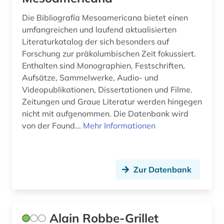
rätoromanisch (1)
Die Bibliografía Mesoamericana bietet einen
saarland (1)
umfangreichen und laufend aktualisierten
Literaturkatalog der sich besonders auf
sage (1)
Forschung zur präkolumbischen Zeit fokussiert.
sammlung (1)
Enthalten sind Monographien, Festschriften,
Aufsätze, Sammelwerke, Audio- und
schriftsteller (2)
Videopublikationen, Dissertationen und Filme.
Zeitungen und Graue Literatur werden hingegen
schweiz (1)
nicht mit aufgenommen. Die Datenbank wird
schweizerische nationalbibliothek (1)
von der Found...
Mehr Informationen
science-fiction-studien (1)
sibirien (1)
Zur Datenbank
sklaverei (1)
soziale arbeit (1)
Alain Robbe-Grillet