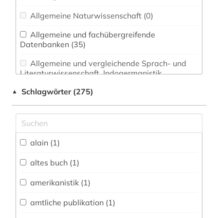
Allgemeine Naturwissenschaft (0)
Allgemeine und fachübergreifende
Datenbanken (35)
Allgemeine und vergleichende Sprach- und
Literaturwissenschaft. Indogermanistik.
Außereuropäische Sprachen und Literaturen (0)
Schlagwörter (275)
▲
Anglistik. Amerikanistik (0)
Archäologie (0)
Architektur, Bauingenieur- und
alain (1)
Vermessungswesen (3)
altes buch (1)
Biologie, Biotechnologie (1)
amerikanistik (1)
Buch- und Bibliothekswesen,
Informationswissenschaft (3)
amtliche publikation (1)