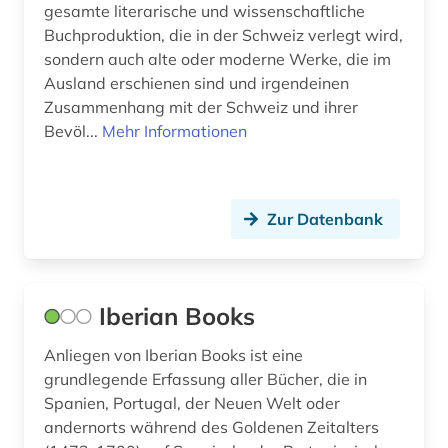
gesamte literarische und wissenschaftliche
hennin (1)
Buchproduktion, die in der Schweiz verlegt wird,
heroisierung (1)
sondern auch alte oder moderne Werke, die im
Ausland erschienen sind und irgendeinen
heroismus (1)
Zusammenhang mit der Schweiz und ihrer
Bevöl...
Mehr Informationen
hispanistik (28)
hochschulschrift (1)
iberische halbinsel (1)
Zur Datenbank
iberoromanisch (1)
iberoromanistik (24)
Iberian Books
indigenes volk (1)
Anliegen von Iberian Books ist eine
grundlegende Erfassung aller Bücher, die in
indonesien (1)
Spanien, Portugal, der Neuen Welt oder
ins tiefe österreich (1)
andernorts während des Goldenen Zeitalters