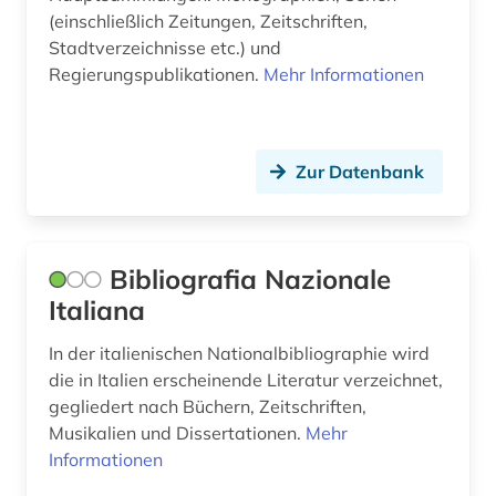
(einschließlich Zeitungen, Zeitschriften,
katalog (1)
Stadtverzeichnisse etc.) und
kino (2)
Regierungspublikationen.
Mehr Informationen
klassische studien (2)
kommunikation (1)
Zur Datenbank
kommunikationswissenschaft (1)
komponist (1)
Bibliografia Nazionale
kreolische sprachen (1)
Italiana
kritische ausgabe (1)
In der italienischen Nationalbibliographie wird
die in Italien erscheinende Literatur verzeichnet,
kultur (5)
gegliedert nach Büchern, Zeitschriften,
kulturgeschichte (2)
Musikalien und Dissertationen.
Mehr
Informationen
kulturmanagement (2)