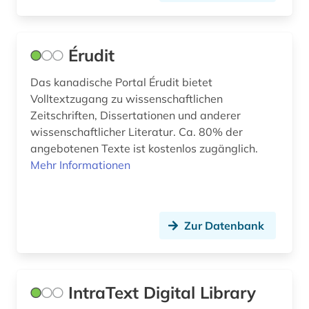
postkarte (1)
Érudit
postkoloniale studien (1)
Das kanadische Portal Érudit bietet
psychoanalyse (1)
Volltextzugang zu wissenschaftlichen
psychologie (3)
Zeitschriften, Dissertationen und anderer
wissenschaftlicher Literatur. Ca. 80% der
pädagogik (1)
angebotenen Texte ist kostenlos zugänglich.
Mehr Informationen
qatar (1)
quelle (5)
quellenkunde (1)
Zur Datenbank
recht (1)
redewendung (1)
IntraText Digital Library
reisejournal (1)