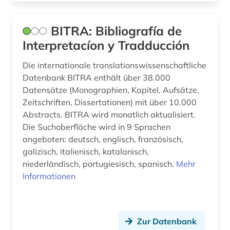
paris (2)
BITRA: Bibliografía de
parlamentsdebatte (1)
Interpretacíon y Tradducción
peter (1)
Die internationale translationswissenschaftliche
Datenbank BITRA enthält über 38.000
petrarca, francesco | schriftsteller;
Datensätze (Monographien, Kapitel, Aufsätze,
geschichtsschreiber; lyriker; philosoph; humanist;
librettist (1)
Zeitschriften, Dissertationen) mit über 10.000
Abstracts. BITRA wird monatlich aktualisiert.
philosophie (7)
Die Suchoberfläche wird in 9 Sprachen
angeboten: deutsch, englisch, französisch,
plakat (1)
galizisch, italienisch, katalanisch,
niederländisch, portugiesisch, spanisch.
Mehr
politik (5)
Informationen
polydorus (1)
portugal (3)
Zur Datenbank
portugiesisch (1)