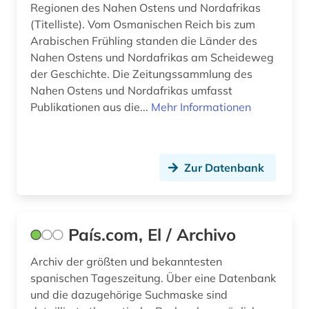
fid nahost-, nordafrika- und islamstudien (1)
Regionen des Nahen Ostens und Nordafrikas
(Titelliste). Vom Osmanischen Reich bis zum
fid romanistik (1)
Arabischen Frühling standen die Länder des
Nahen Ostens und Nordafrikas am Scheideweg
film (3)
der Geschichte. Die Zeitungssammlung des
filmgeschichte (1)
Nahen Ostens und Nordafrikas umfasst
Publikationen aus die...
Mehr Informationen
filmwissenschaft (1)
finnougristik (3)
Zur Datenbank
forschung (1)
forschungseinrichtung (1)
forschungsprojekt (1)
País.com, El / Archivo
forum (1)
Archiv der größten und bekanntesten
spanischen Tageszeitung. Über eine Datenbank
foto (2)
und die dazugehörige Suchmaske sind