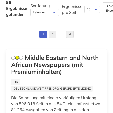
Roemisches Reich (1)
96
Sortierung
elektronisches publizieren (1)
Ergebnisse
CSV
Ergebnisse
Expo
Saarland (1)
pro Seite:
gefunden
enzyklopädie (1)
Schweiz (1)
ethnologie (1)
Spanien (15)
1
2
…
4
europa (1)
Suedamerika (10)
fachdidaktik (15)
Suedosteuropa (1)
Middle Eastern and North
fachliteratur (1)
African Newspapers (mit
Tuerkei (1)
fachportal (2)
Premiuminhalten)
Ungarn (2)
fernsehen (1)
FID
fid allgemeine und vergleichende
DEUTSCHLANDWEIT FREI, DFG-GEFÖRDERTE LIZENZ
literaturwissenschaft (1)
Die Sammlung mit einem vorläufigen Umfang
von 896.018 Seiten aus 84 Titeln umfasst etwa
fid finnisch-ugrische/uralische sprachen (2)
81.254 Ausgaben von Zeitungen aus den