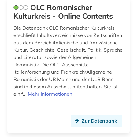
OLC Romanischer
lateinamerikaforschung (1)
Kulturkreis - Online Contents
lexikon (1)
Die Datenbank OLC Romanischer Kulturkreis
librettist (1)
erschließt Inhaltsverzeichnisse von Zeitschriften
aus dem Bereich italienische und französische
linguistik (2)
Kultur, Geschichte, Gesellschaft, Politik, Sprache
und Literatur sowie der Allgemeinen
literatur (8)
Romanistik. Die OLC-Ausschnitte
literaturen und kulturen (2)
Italienforschung und Frankreich/Allgemeine
Romanistik der UB Mainz und der ULB Bonn
literaturwissenschaft (54)
sind in diesem Ausschnitt mitenthalten. Sie ist
ein f...
Mehr Informationen
lothringen (1)
lusitanistik (13)
medienwissenschaft (41)
Zur Datenbank
mediävistik (1)