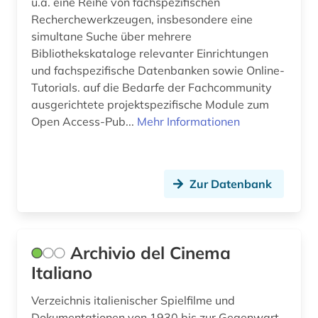
u.a. eine Reihe von fachspezifischen
tagebuch (1)
Recherchewerkzeugen, insbesondere eine
tageszeitung (1)
simultane Suche über mehrere
Bibliothekskataloge relevanter Einrichtungen
textsammlung (1)
und fachspezifische Datenbanken sowie Online-
Tutorials. auf die Bedarfe der Fachcommunity
theaterwissenschaft (2)
ausgerichtete projektspezifische Module zum
Open Access-Pub...
Mehr Informationen
tonträger (1)
translationswissenschaft (2)
türkei (1)
Zur Datenbank
verbundkatalog (1)
vergilius (1)
Archivio del Cinema
verlag (1)
Italiano
verzeichnis (1)
Verzeichnis italienischer Spielfilme und
Dokumentationen von 1930 bis zur Gegenwart