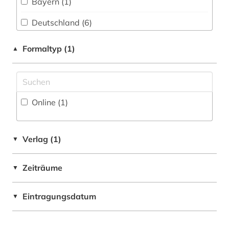
Bayern (1)
dolmetschen (1)
Deutschland (6)
drama (1)
Estland (1)
Formaltyp (1)
▲
druckgraphik (1)
Europa (2)
druckwerk (3)
Finnland (1)
e-book (2)
Online (1
)
Frankreich (17)
edition (1)
Italien (9)
editionsphilologie (1)
Verlag (1)
▼
Kanada (1)
elektronische bibliothek (3)
Zeiträume
▼
Mittelamerika (10)
elektronische ressource (1)
Osteuropa (1)
Eintragungsdatum
▼
elektronische zeitschrift (3)
Portugal (4)
elektronisches buch (11)