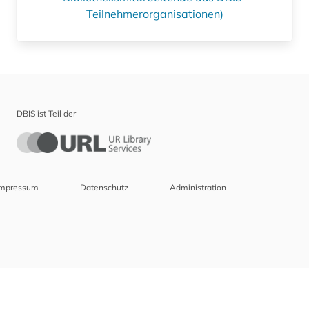
Teilnehmerorganisationen)
DBIS ist Teil der
Impressum
Datenschutz
Administration