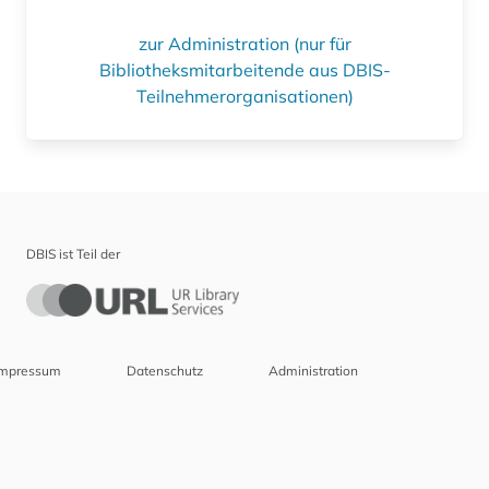
zur Administration (nur für
Bibliotheksmitarbeitende aus DBIS-
Teilnehmerorganisationen)
DBIS ist Teil der
Impressum
Datenschutz
Administration