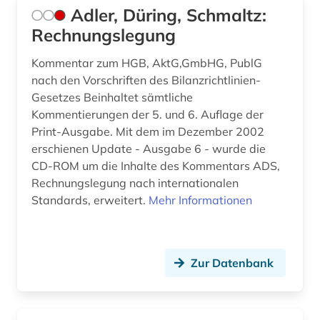
design &amp; publishing (1)
Adler, Düring, Schmaltz:
Rechnungslegung
designrecht (1)
Kommentar zum HGB, AktG,GmbHG, PublG
designschutz (5)
nach den Vorschriften des Bilanzrichtlinien-
Gesetzes Beinhaltet sämtliche
desktop publishing (1)
Kommentierungen der 5. und 6. Auflage der
desktop-publishing (1)
Print-Ausgabe. Mit dem im Dezember 2002
erschienen Update - Ausgabe 6 - wurde die
deutsch (26)
CD-ROM um die Inhalte des Kommentars ADS,
Rechnungslegung nach internationalen
deutsche bundesbank (2)
Standards, erweitert.
Mehr Informationen
deutsche philologie (1)
deutscher einwanderer (1)
Zur Datenbank
deutschland (103)
deutschland (bundesrepublik). statistisches
bundesamt (1)