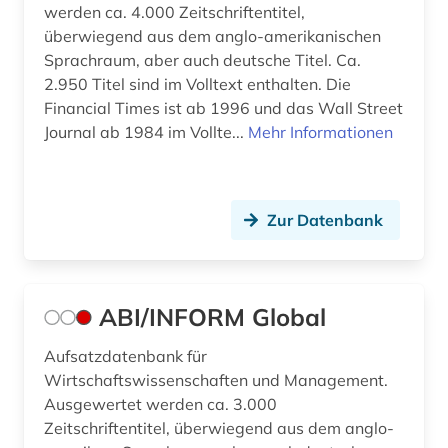
werden ca. 4.000 Zeitschriftentitel,
betriebsverfassungsgesetz (1)
überwiegend aus dem anglo-amerikanischen
Sprachraum, aber auch deutsche Titel. Ca.
betriebswirtschaft (20)
2.950 Titel sind im Volltext enthalten. Die
betriebswirtschaftliche steuerlehre (1)
Financial Times ist ab 1996 und das Wall Street
Journal ab 1984 im Vollte...
Mehr Informationen
betriebswirtschaftslehre (26)
betrug (1)
Zur Datenbank
bevölkerung (3)
bevölkerungsentwicklung (1)
bevölkerungsforschung (1)
ABI/INFORM Global
bevölkerungsstatistik (8)
Aufsatzdatenbank für
Wirtschaftswissenschaften und Management.
bewerbung (1)
Ausgewertet werden ca. 3.000
Zeitschriftentitel, überwiegend aus dem anglo-
bgvr (2)