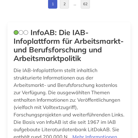
Deutschland (247)
1
2
…
62
arbeitsmarkt (10)
Deutschland (DDR) (1)
arbeitsmarktforschung (1)
Estland (4)
InfoAB: Die IAB-
arbeitsmarktpolitik (1)
Europa (75)
Infoplattform für Arbeitsmarkt-
arbeitsmarktstatistik (2)
und Berufsforschung und
Finnland (4)
arbeitsmedizin (1)
Arbeitsmarktpolitik
Frankreich (11)
arbeitsproduktivität (3)
Die IAB-Infoplattform stellt inhaltlich
GUS (4)
strukturierte Informationen aus der
arbeitsrecht (23)
Arbeitsmarkt- und Berufsforschung kostenlos
Gibraltar (1)
zur Verfügung. Die ausgewählten Themen
arbeitsschutz (5)
enthalten Informationen zu: Veröffentlichungen
Griechenland (4)
arbeitssicherheit (6)
(vielfach mit Volltextzugriff),
Großbritannien (30)
Forschungsprojekten und weiterführenden Links.
arbeitssicherheitsrecht (1)
Die Basis von InfoAB ist die seit 1967 im IAB
Irland (5)
aufgebaute Literaturdatenbank LitDokAB. Sie
architektur (3)
enthält rund 200.000 N...
Mehr Informationen