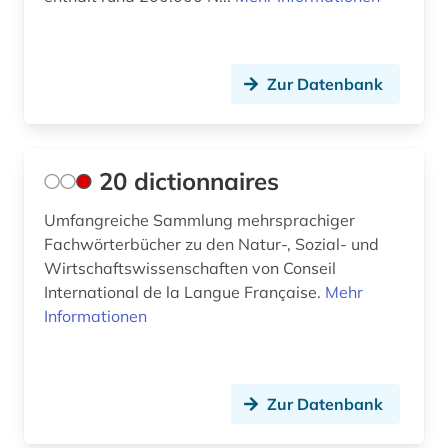
Island (2)
archiv (4)
Israel (2)
archäologie (2)
Zur Datenbank
Italien (7)
arizona (1)
Japan (7)
armut (2)
Jugoslawien (3)
20 dictionnaires
armutspolitik (1)
Kanada (6)
Umfangreiche Sammlung mehrsprachiger
arzneimittelmarkt (3)
Fachwörterbücher zu den Natur-, Sozial- und
Korea (1)
Wirtschaftswissenschaften von Conseil
asean (1)
Kroatien (3)
International de la Langue Française.
Mehr
asean-staaten (1)
Informationen
Lettland (3)
asiatisch-pazifischer raum (3)
Liechtenstein (3)
asien (6)
Zur Datenbank
Litauen (3)
asien-pazifik (1)