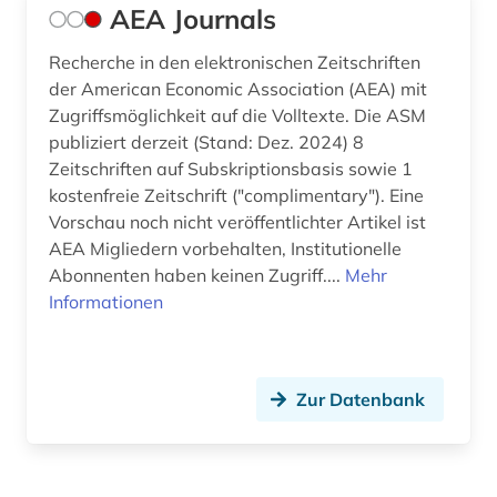
AEA Journals
deutschland <bundesrepublik> (1)
Recherche in den elektronischen Zeitschriften
deutschland <östliche länder> (1)
der American Economic Association (AEA) mit
Zugriffsmöglichkeit auf die Volltexte. Die ASM
deutschland firmenverzeichnis (1)
publiziert derzeit (Stand: Dez. 2024) 8
Zeitschriften auf Subskriptionsbasis sowie 1
deutschland handelsmarke (1)
kostenfreie Zeitschrift ("complimentary"). Eine
Vorschau noch nicht veröffentlichter Artikel ist
deutschland statistik (1)
AEA Migliedern vorbehalten, Institutionelle
deutschland warenzeichen (1)
Abonnenten haben keinen Zugriff....
Mehr
Informationen
deutschland. bundesarbeitsgericht (1)
deutschland. finanzministerium (1)
Zur Datenbank
deutschsprachige gemeinschaft belgien (2)
deutschsprachiger raum (1)
devisen (1)