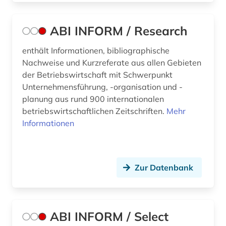
berufseinstieg (1)
ABI INFORM / Research
berufsforschung (1)
berufspädagogik (1)
enthält Informationen, bibliographische
Nachweise und Kurzreferate aus allen Gebieten
berufsrecht (1)
der Betriebswirtschaft mit Schwerpunkt
Unternehmensführung, -organisation und -
berufsstrategie (1)
planung aus rund 900 internationalen
betriebswirtschaftlichen Zeitschriften.
Mehr
berusbildungssystem (1)
Informationen
beschaffung (1)
beschäftigung (5)
Zur Datenbank
beschäftigungspolitik (1)
bestand (1)
ABI INFORM / Select
bestechung (1)