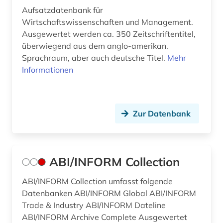
Aufsatzdatenbank für
beteiligung (1)
Wirtschaftswissenschaften und Management.
betrieb (3)
Ausgewertet werden ca. 350 Zeitschriftentitel,
überwiegend aus dem anglo-amerikan.
betriebliches informationssystem (1)
Sprachraum, aber auch deutsche Titel.
Mehr
Informationen
betriebsanalyse (1)
betriebsdaten (7)
betriebsführung (6)
Zur Datenbank
betriebsorganisation (1)
betriebsrat (2)
ABI/INFORM Collection
betriebssicherheit (2)
ABI/INFORM Collection umfasst folgende
Datenbanken ABI/INFORM Global ABI/INFORM
betriebssicherheitsverordnung (1)
Trade & Industry ABI/INFORM Dateline
betriebssystem (1)
ABI/INFORM Archive Complete Ausgewertet