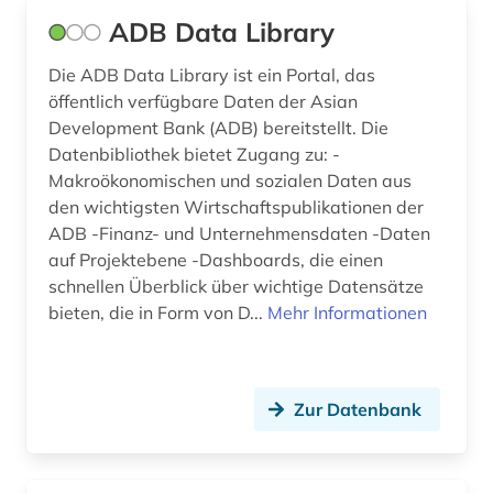
datenbank genesis (1)
ADB Data Library
datenerhebung (1)
Die ADB Data Library ist ein Portal, das
öffentlich verfügbare Daten der Asian
datenmanagement (1)
Development Bank (ADB) bereitstellt. Die
datensammlung (7)
Datenbibliothek bietet Zugang zu: -
Makroökonomischen und sozialen Daten aus
datenschutz (1)
den wichtigsten Wirtschaftspublikationen der
ADB -Finanz- und Unternehmensdaten -Daten
datensicherung (1)
auf Projektebene -Dashboards, die einen
datenverarbeitung (1)
schnellen Überblick über wichtige Datensätze
bieten, die in Form von D...
Mehr Informationen
deep learning (1)
demographie (18)
Zur Datenbank
denkfabrik (1)
design (7)