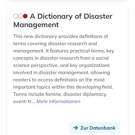
Luxemburg (3)
asienforschung (1)
Makedonien (2)
A Dictionary of Disaster
asyl (1)
Management
Malta (3)
atomkraft (1)
This new dictionary provides definitions of
Mecklenburg-Vorpommern (4)
terms covering disaster research and
audiovisuelles material (1)
management. It features practical terms, key
Mittelamerika (6)
ausbildung (1)
concepts in disaster research from a social
Moldawien (4)
science perspective, and key organizations
ausbildungsförderung (1)
involved in disaster management, allowing
Monaco (2)
readers to access definitions on the most
ausenhandelswirtschaft (1)
important topics within this developing field.
Montenegro (2)
Terms include famine, disaster diplomacy,
ausfalleffekt (1)
Niederlande (6)
event-tr...
Mehr Informationen
ausgabe (1)
Niedersachsen (2)
ausland (3)
Nordamerika (3)
Zur Datenbank
auslandsinvestition (2)