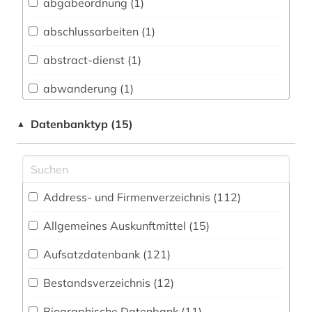
abgabeordnung (1)
Biologie, Biotechnologie (62)
abschlussarbeiten (1)
Buch- und Bibliothekswesen,
Informationswissenschaft (21)
abstract-dienst (1)
Chemie und Pharmazie (52)
abwanderung (1)
Elektrotechnik, Elektronik, Nachrichtentechnik
acquisitions (1)
Datenbanktyp (15)
▲
(51)
adressbuch (21)
Energietechnik (66)
adresse (2)
Ethnologie (66)
Address- und Firmenverzeichnis (112
)
adressen (1)
Geographie (92)
Allgemeines Auskunftmittel (15
)
adressverzeichnis (28)
Geowissenschaften (37)
Aufsatzdatenbank (121
)
adreßbuch (2)
Germanistik. Niederlandistik. Skandinavistik
(41)
Bestandsverzeichnis (12
)
afrika (11)
Geschichte (156)
Biographische Datenbank (11
)