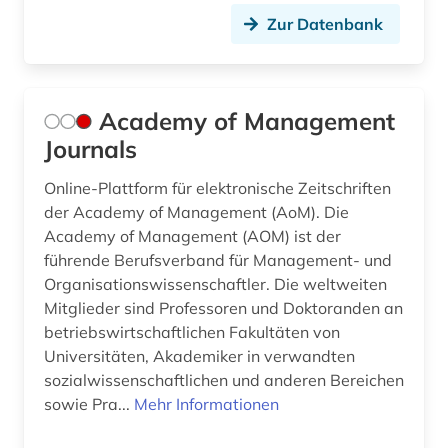
Zur Datenbank
brüssel (1)
buchbestand (1)
Academy of Management
buchführung (6)
Journals
budget (1)
Online-Plattform für elektronische Zeitschriften
bundesbank (1)
der Academy of Management (AoM). Die
Academy of Management (AOM) ist der
bundesdatenschutzgesetz (1)
führende Berufsverband für Management- und
Organisationswissenschaftler. Die weltweiten
bundesfinanzhof (1)
Mitglieder sind Professoren und Doktoranden an
bundeshaushalt (1)
betriebswirtschaftlichen Fakultäten von
Universitäten, Akademiker in verwandten
bundeshaushaltsrecht (1)
sozialwissenschaftlichen und anderen Bereichen
sowie Pra...
Mehr Informationen
business (9)