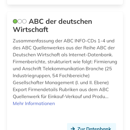
Nordrhein-Westfalen (4)
auslandsschulden (3)
Norwegen (5)
ABC der deutschen
auslandsvermögen (1)
Oesterreich (31)
Wirtschaft
auslandsverschuldung (3)
Osmanisches Reich (1)
Zusammenfassung der ABC INFO-CDs 1-4 und
ausländer (1)
des ABC Quellenwerkes aus der Reihe ABC der
Ostasien (5)
Deutschen Wirtschaft als Internet-Datenbank.
ausländische direktinvestitionen (2)
Firmenberichte, strukturiert wie folgt: Firmierung
Osteuropa (10)
ausschreibung (1)
und Anschrift Telekommunikation Branche (25
Ostmitteleuropa (4)
Industriegruppen, 54 Fachbereiche)
aussenwirtschaft (1)
Gesellschafter Management (I. und II. Ebene)
Polen (5)
Export Firmendetails Rubriken aus dem ABC
ausstellung (1)
Quellenwerk für Einkauf-Verkauf und Produ...
Portugal (3)
Mehr Informationen
australien (1)
Rumänien (3)
automobilwirtschaft (1)
Russland, Sowjetunion (9)
außenhandel (13)
Zur Datenbank