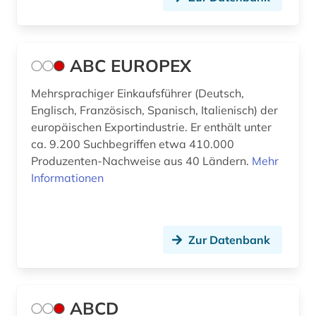
Sachsen (1)
außenhandel mit industriegütern (3)
San Marino (1)
außenhandelsfinanzierung (1)
ABC EUROPEX
Schweden (5)
außenhandelsrecht (1)
Mehrsprachiger Einkaufsführer (Deutsch,
Schweiz (20)
außenhandelsstatistik (7)
Englisch, Französisch, Spanisch, Italienisch) der
Serbien (2)
europäischen Exportindustrie. Er enthält unter
außenpolitik (4)
ca. 9.200 Suchbegriffen etwa 410.000
Skandinavien (1)
Produzenten-Nachweise aus 40 Ländern.
Mehr
außenwirtschaft (6)
Informationen
Slowakei (5)
außenwirtschaftspolitik (2)
Slowenien (3)
außenwirtschaftsrecht (2)
Spanien (4)
Zur Datenbank
baden-württemberg (4)
Suedamerika (9)
bank (6)
Suedasien (2)
ABCD
bank kreditinstitut finanzdienstleistung