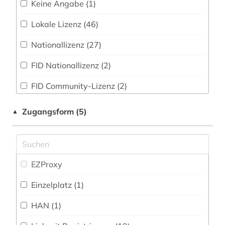
Keine Angabe (1)
aktieninformationen (4)
Militärwissenschaft (3)
Lokale Lizenz (46)
aktienkurse (1)
Musikwissenschaft (28)
Nationallizenz (27)
aktienmarkt (1)
Natur- und Umweltschutz (47)
FID Nationallizenz (2)
albanien (1)
Pädagogik (103)
FID Community-Lizenz (2)
allgemeine volkswirtschaftslehre (3)
Philosophie (61)
altenhilfe (1)
Zugangsform (5)
▲
Physik (40)
altertumswissenschaft (1)
Politologie (299)
amerika (1)
Psychologie (90)
EZProxy
amerikanistik (2)
Rechtswissenschaft (290)
Einzelplatz (1)
amtliche bekanntmachung (1)
Romanistik (34)
HAN (1)
amtliche statistik (2)
Slavistik (22)