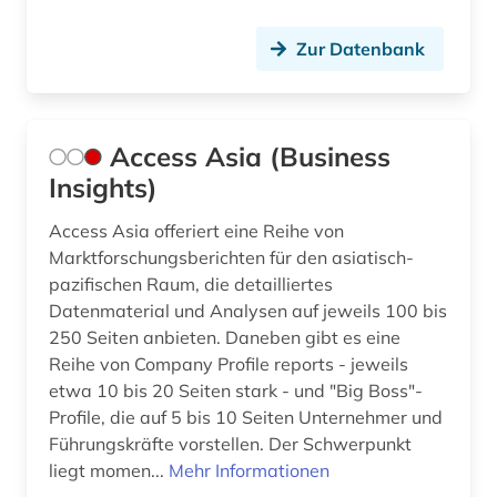
business skills (1)
bwl (2)
Zur Datenbank
börse (12)
börseninformation (2)
Access Asia (Business
Insights)
börseninformationssystem (1)
börsenkurs (2)
Access Asia offeriert eine Reihe von
Marktforschungsberichten für den asiatisch-
börsennotierte unternehmen (1)
pazifischen Raum, die detailliertes
Datenmaterial und Analysen auf jeweils 100 bis
bücher (1)
250 Seiten anbieten. Daneben gibt es eine
Reihe von Company Profile reports - jeweils
bürgerliches recht (1)
etwa 10 bis 20 Seiten stark - und "Big Boss"-
bürgerrechtsbewegung (1)
Profile, die auf 5 bis 10 Seiten Unternehmer und
Führungskräfte vorstellen. Der Schwerpunkt
bürokratie (1)
liegt momen...
Mehr Informationen