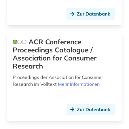
corporate governance (1)
Zur Datenbank
corporate social responsibility (1)
corporate-governence-daten (1)
coworking (1)
ACR Conference
Proceedings Catalogue /
csr (1)
Association for Consumer
cusip-identifier (1)
Research
darstellende kunst (1)
Proceedings der Association for Consumer
Research im Volltext
Mehr Informationen
data science (1)
daten (7)
datenanalyse (7)
Zur Datenbank
datenaustausch (1)