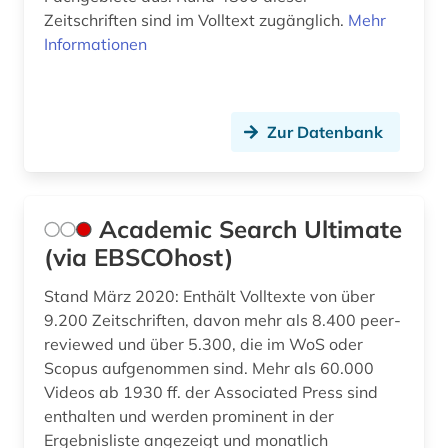
Zeitschriften sind im Volltext zugänglich.
Mehr
bodennutzung (1)
Informationen
bodenpolitik (1)
bodenrecht (1)
Zur Datenbank
bodenschutz (1)
bonitätsprüfung (1)
Academic Search Ultimate
book e (2)
(via EBSCOhost)
botanik (1)
Stand März 2020: Enthält Volltexte von über
branche (4)
9.200 Zeitschriften, davon mehr als 8.400 peer-
reviewed und über 5.300, die im WoS oder
branchen (1)
Scopus aufgenommen sind. Mehr als 60.000
Videos ab 1930 ff. der Associated Press sind
branchenanalyse (3)
enthalten und werden prominent in der
Ergebnisliste angezeigt und monatlich
branchenberichte (3)