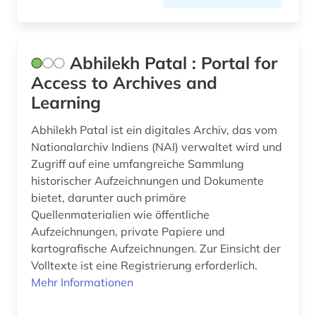
bayerische motoren-werke (1)
bayern (6)
Abhilekh Patal : Portal for
bedarfsforschung (1)
Access to Archives and
beherbergungsgewerbe tourismus
Learning
volkswirtschaft tourismus gaststättengewerbe
hotelgewerbe kulturkontakt reisen tourismus (1)
Abhilekh Patal ist ein digitales Archiv, das vom
Nationalarchiv Indiens (NAI) verwaltet wird und
behinderung (2)
Zugriff auf eine umfangreiche Sammlung
historischer Aufzeichnungen und Dokumente
behörde (2)
bietet, darunter auch primäre
beitrittsstaaten (1)
Quellenmaterialien wie öffentliche
Aufzeichnungen, private Papiere und
bekleidung (1)
kartografische Aufzeichnungen. Zur Einsicht der
Volltexte ist eine Registrierung erforderlich.
belgien (8)
Mehr Informationen
benchmark (1)