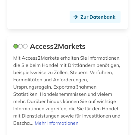
comesa-staaten (1)
commonwealth (2)
Zur Datenbank
community currency (1)
compliance (2)
Access2Markets
computer (1)
Mit Access2Markets erhalten Sie Informationen,
computer to plate (1)
die Sie beim Handel mit Drittländern benötigen,
beispielsweise zu Zöllen, Steuern, Verfahren,
computersicherheit (1)
Formalitäten und Anforderungen,
Ursprungsregeln, Exportmaßnahmen,
computerunterstütztes lernen (1)
Statistiken, Handelshemmnissen und vielem
controlling (5)
mehr. Darüber hinaus können Sie auf wichtige
Informationen zugreifen, die Sie für den Handel
corona (1)
mit Dienstleistungen sowie für Investitionen und
Bescha...
Mehr Informationen
corporate finance (1)