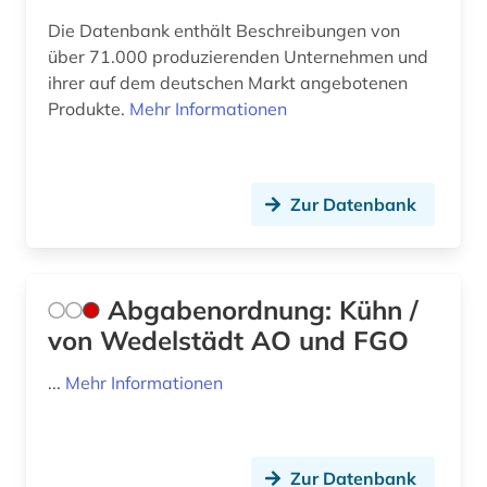
kreditwirtschaft (1)
Suedostasien (4)
Die Datenbank enthält Beschreibungen von
über 71.000 produzierenden Unternehmen und
bankarchiv (1)
Suedosteuropa (3)
ihrer auf dem deutschen Markt angebotenen
banken (1)
Tschechische Republik (5)
Produkte.
Mehr Informationen
bankenregulierung (1)
Tuerkei (2)
bankenstatistik (3)
USA (32)
Zur Datenbank
bankgeheimnis (1)
Ukraine (2)
bankrecht (1)
Ungarn (3)
Abgabenordnung: Kühn /
bankwesen (4)
Zypern (2)
von Wedelstädt AO und FGO
baubetrieb (1)
...
Mehr Informationen
baumangel (1)
baurecht (1)
Zur Datenbank