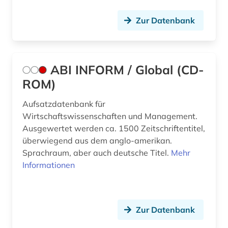
benchmarketing (1)
Zur Datenbank
benchmarking (1)
bergbau (4)
ABI INFORM / Global (CD-
bergbaustatistik (2)
ROM)
bericht (1)
Aufsatzdatenbank für
berlin (2)
Wirtschaftswissenschaften und Management.
Ausgewertet werden ca. 1500 Zeitschriftentitel,
beruf (1)
überwiegend aus dem anglo-amerikan.
Sprachraum, aber auch deutsche Titel.
Mehr
berufliche fortbildung (3)
Informationen
berufliche weiterbildung (1)
berufsausbildung (1)
Zur Datenbank
berufsbildung (4)