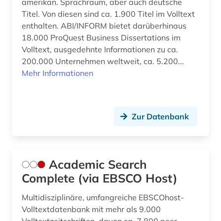
amerikan. Sprachraum, aber auch deutsche
bibliografie (22)
Titel. Von diesen sind ca. 1.900 Titel im Volltext
enthalten. ABI/INFORM bietet darüberhinaus
bibliographie (6)
18.000 ProQuest Business Dissertations im
Volltext, ausgedehnte Informationen zu ca.
bibliotheksbestand (1)
200.000 Unternehmen weltweit, ca. 5.200...
Mehr Informationen
bibliothekskatalog plus (1)
bilanz (13)
bilanzanalyse (2)
Zur Datenbank
bilanzdaten (1)
bilanzen (5)
Academic Search
bilanzrecht (15)
Complete (via EBSCO Host)
bilanzsteuerecht (1)
Multidisziplinäre, umfangreiche EBSCOhost-
Volltextdatenbank mit mehr als 9.000
bilanzsteurrecht (1)