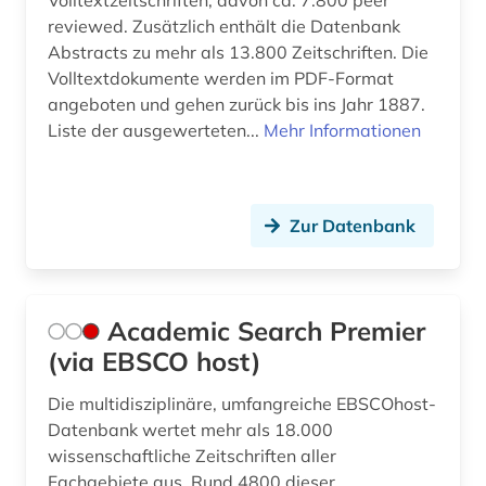
Volltextzeitschriften, davon ca. 7.800 peer
reviewed. Zusätzlich enthält die Datenbank
bildbearbeitung (2)
Abstracts zu mehr als 13.800 Zeitschriften. Die
bildung (10)
Volltextdokumente werden im PDF-Format
angeboten und gehen zurück bis ins Jahr 1887.
bildungschancen (2)
Liste der ausgewerteten...
Mehr Informationen
bildungsfinanzierung (1)
bildungsforschung (4)
Zur Datenbank
bildungsinvestition (2)
bildungspolitik (1)
Academic Search Premier
biografin (1)
(via EBSCO host)
biographie (7)
Die multidisziplinäre, umfangreiche EBSCOhost-
Datenbank wertet mehr als 18.000
biologie (4)
wissenschaftliche Zeitschriften aller
biowissenschaften (1)
Fachgebiete aus. Rund 4800 dieser