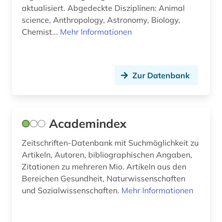
aktualisiert. Abgedeckte Disziplinen: Animal
branchendaten (1)
science, Anthropology, Astronomy, Biology,
Chemist...
Mehr Informationen
brancheninformation (1)
branchenprofil (1)
Zur Datenbank
branchenreport (1)
brandenburg (2)
brandschutz (3)
Academindex
braunkohle (1)
Zeitschriften-Datenbank mit Suchmöglichkeit zu
Artikeln, Autoren, bibliographischen Angaben,
briefkastengesellschaft (1)
Zitationen zu mehreren Mio. Artikeln aus den
Bereichen Gesundheit, Naturwissenschaften
british academy (1)
und Sozialwissenschaften.
Mehr Informationen
browser (1)
bruttoinlandsprodukt (1)