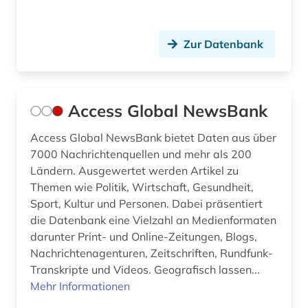
büroorganisation (1)
cd-rom (4)
Zur Datenbank
centre for economic policy research (1)
chemie (32)
Access Global NewsBank
chemische grundprodukte (1)
Access Global NewsBank bietet Daten aus über
chemische industrie (1)
7000 Nachrichtenquellen und mehr als 200
Ländern. Ausgewertet werden Artikel zu
chile (1)
Themen wie Politik, Wirtschaft, Gesundheit,
china (12)
Sport, Kultur und Personen. Dabei präsentiert
die Datenbank eine Vielzahl an Medienformaten
cloud computing (1)
darunter Print- und Online-Zeitungen, Blogs,
Nachrichtenagenturen, Zeitschriften, Rundfunk-
coaching (1)
Transkripte und Videos. Geografisch lassen...
codierung (1)
Mehr Informationen