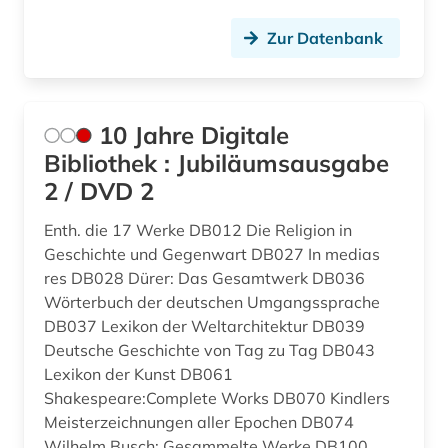
Suedosteuropa (1)
Zur Datenbank
balkanromanistik (1)
Thueringen (3)
bamberger apokalypse (1)
Tschechische Republik (2)
bantusprachen (1)
10 Jahre Digitale
Tuerkei (2)
Bibliothek : Jubiläumsausgabe
barock (4)
2 / DVD 2
USA (6)
barth, karl | theologe; hochschullehrer (5)
Ukraine (1)
Enth. die 17 Werke DB012 Die Religion in
bayern (2)
Geschichte und Gegenwart DB027 In medias
Ungarn (3)
res DB028 Dürer: Das Gesamtwerk DB036
behinderung (1)
Wörterbuch der deutschen Umgangssprache
Vatikanstadt (3)
DB037 Lexikon der Weltarchitektur DB039
benedikt (1)
Deutsche Geschichte von Tag zu Tag DB043
benedikt &lt (1)
Lexikon der Kunst DB061
Shakespeare:Complete Works DB070 Kindlers
benediktinerabtei (1)
Meisterzeichnungen aller Epochen DB074
Wilhelm Busch: Gesammelte Werke DB100