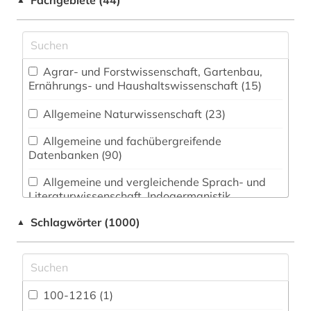
Fachgebiete (44)
Agrar- und Forstwissenschaft, Gartenbau,
Ernährungs- und Haushaltswissenschaft (15)
Allgemeine Naturwissenschaft (23)
Allgemeine und fachübergreifende
Datenbanken (90)
Allgemeine und vergleichende Sprach- und
Literaturwissenschaft. Indogermanistik.
Außereuropäische Sprachen und Literaturen
Schlagwörter (1000)
▲
(101)
Anglistik. Amerikanistik (61)
Archäologie (65)
100-1216 (1)
Architektur, Bauingenieur- und