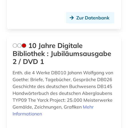
Rumänien (1)
aufklärung (4)
Russland, Sowjetunion (4)
Zur Datenbank
augustinus (2)
Saarland (1)
aurelius (2)
Sachsen (4)
10 Jahre Digitale
aurelius augustinus (2)
Bibliothek : Jubiläumsausgabe
Sachsen-Anhalt (2)
ausbildung (1)
2 / DVD 1
Schleswig-Holstein (1)
ausstellungskatalog (1)
Enth. die 4 Werke DB010 Johann Wolfgang von
Schweden (4)
Goethe: Briefe, Tagebücher, Gespräche DB026
autor (1)
Geschichte des deutschen Buchwesens DB145
Schweiz (3)
außerkanoische traktate (1)
Handwörterbuch des deutschen Aberglaubens
Serbien (1)
TYP09 The Yorck Project: 25.000 Meisterwerke
babylonischer talmud (1)
Gemälde, Zeichnungen, Grafiken
Mehr
Suedamerika (5)
Informationen
baden-württemberg (2)
Suedasien (5)
bagdad (1)