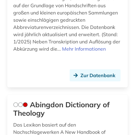
biblische studien (1)
auf der Grundlage von Handschriften aus
großen und kleinen europäischen Sammlungen
bildarchiv (3)
sowie einschlägigen gedruckten
Abbreviaturenverzeichnissen. Die Datenbank
bilddatenbank (3)
wird jährlich aktualisiert und erweitert. (Stand:
bildstock (1)
1/2025) Neben Transkription und Auflösung der
Abkürzung wird die...
Mehr Informationen
biografie (7)
biographie (11)
Zur Datenbank
bonhoeffer, dietrich | evangelischer theologe;
lyriker; widerstandskämpfer (1)
book e (1)
Abingdon Dictionary of
bosnien-herzegowina (3)
Theology
botanik (1)
Das Lexikon basiert auf den
Nachschlagewerken A New Handbook of
brauchtum (2)