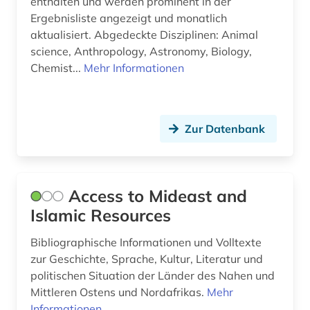
enthalten und werden prominent in der
Ergebnisliste angezeigt und monatlich
christianisierung (1)
aktualisiert. Abgedeckte Disziplinen: Animal
science, Anthropology, Astronomy, Biology,
christliche ethik (2)
Chemist...
Mehr Informationen
christliche existenz (1)
christliche ikonographie (1)
Zur Datenbank
christliche kunst (4)
christliche literatur (5)
Access to Mideast and
christliche mission (1)
Islamic Resources
chronik (1)
Bibliographische Informationen und Volltexte
chronologie (1)
zur Geschichte, Sprache, Kultur, Literatur und
politischen Situation der Länder des Nahen und
church missionary society <london> (1)
Mittleren Ostens und Nordafrikas.
Mehr
Informationen