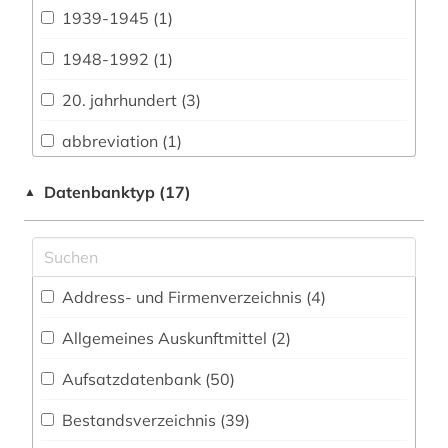
Vermessungswesen (32)
1939-1945 (1)
Biologie, Biotechnologie (19)
1948-1992 (1)
Buch- und Bibliothekswesen,
20. jahrhundert (3)
Informationswissenschaft (58)
abbreviation (1)
Chemie und Pharmazie (16)
aberglaube (2)
Datenbanktyp (17)
▲
Elektrotechnik, Elektronik, Nachrichtentechnik
(5)
abkürzung (2)
Energietechnik (8)
abraham geiger kolle (1)
Ethnologie (73)
Address- und Firmenverzeichnis (4
)
adressbuch (1)
Geographie (35)
Allgemeines Auskunftmittel (2
)
adventisten (1)
Aufsatzdatenbank (50
Geowissenschaften (15)
)
afrika (5)
Germanistik. Niederlandistik. Skandinavistik
Bestandsverzeichnis (39
)
afro-amerikanische geschichte (1)
(68)