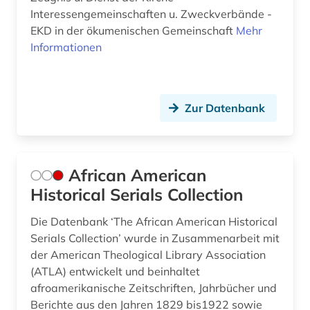
Interessengemeinschaften u. Zweckverbände -
ethnologie (2)
EKD in der ökumenischen Gemeinschaft
Mehr
ethnosoziologie (1)
Informationen
eugenio pacelli (1)
europa (4)
Zur Datenbank
europäische geistesgeschichte (1)
europäische geschichte (2)
African American
europäische kultur (1)
Historical Serials Collection
evangeliar (2)
Die Datenbank ‘The African American Historical
Serials Collection’ wurde in Zusammenarbeit mit
evangelien (1)
der American Theological Library Association
(ATLA) entwickelt und beinhaltet
evangelienbücher (1)
afroamerikanische Zeitschriften, Jahrbücher und
evangelisch (1)
Berichte aus den Jahren 1829 bis1922 sowie