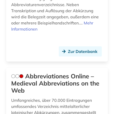
bibliografie (33)
Abbreviaturenverzeichnisse. Neben
Transkription und Auflösung der Abkürzung
bibliographie (23)
wird die Belegzeit angegeben, außerdem eine
biblioteca estense (1)
oder mehrere Beispielhandschriften....
Mehr
Informationen
bibliothek (8)
bibliothekskatalog (2)
Zur Datenbank
bibliothèque royale albert i. (1)
biblische archäologie (4)
Abbreviationes Online –
biblische geographie (1)
Medieval Abbreviations on the
biblische motive (1)
Web
biblische person (3)
Umfangreiches, über 70.000 Eintragungen
biblische stoffe (1)
umfassendes Verzeichnis mittelalterlicher
lateinischer Abkürzungen, zusammengestellt