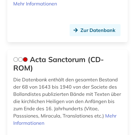
dreißigjähriger krieg (1)
Mehr Informationen
drittes reich (1)
druckerzeugnis (3)
Zur Datenbank
druckgeschichte (5)
druckwerk (1)
Acta Sanctorum (CD-
dunhuang (1)
ROM)
dunhuang-handschriften (1)
Die Datenbank enthält den gesamten Bestand
der 68 von 1643 bis 1940 von der Societe des
durham (1)
Bollandistes publizierten Bände mit Texten über
die kirchlichen Heiligen von den Anfängen bis
dī (1)
zum Ende des 16. Jahrhunderts (Vitae,
e-book (2)
Passsiones, Miracula, Translationes etc.)
Mehr
Informationen
e-learning (1)