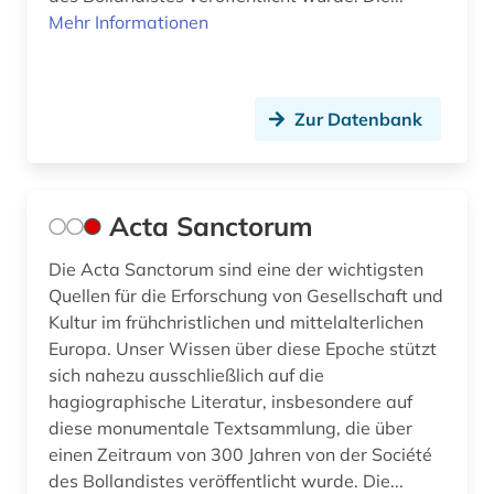
digitalisat (2)
Mehr Informationen
digitalisate (1)
digitalisierung (3)
Zur Datenbank
diplomatie (1)
diplomatik (1)
Acta Sanctorum
diplomatische beziehungen (1)
Die Acta Sanctorum sind eine der wichtigsten
discovery service (1)
Quellen für die Erforschung von Gesellschaft und
Kultur im frühchristlichen und mittelalterlichen
dissertation (2)
Europa. Unser Wissen über diese Epoche stützt
dissertationsdatenbank (1)
sich nahezu ausschließlich auf die
hagiographische Literatur, insbesondere auf
dogmatik (2)
diese monumentale Textsammlung, die über
einen Zeitraum von 300 Jahren von der Société
dominikaner (2)
des Bollandistes veröffentlicht wurde. Die...