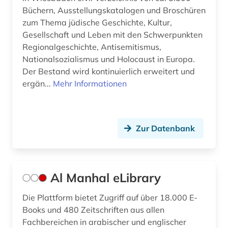
evangelische kirche in deutschland (1)
Büchern, Ausstellungskatalogen und Broschüren
evangelische kirche in hessen und nassau (1)
zum Thema jüdische Geschichte, Kultur,
Gesellschaft und Leben mit den Schwerpunkten
evangelische kirche in mitteldeutschland (1)
Regionalgeschichte, Antisemitismus,
Nationalsozialismus und Holocaust in Europa.
evangelische kirche von kurhessen-waldeck
Der Bestand wird kontinuierlich erweitert und
(1)
ergän...
Mehr Informationen
evangelische kirche von westfalen (1)
evangelische kirchengeschichte (1)
Zur Datenbank
evangelische landeskirche in baden (1)
evangelische landeskirche in württemberg (1)
Al Manhal eLibrary
evangelische religion (1)
Die Plattform bietet Zugriff auf über 18.000 E-
evangelische theologie (2)
Books und 480 Zeitschriften aus allen
evangelischer gottesdienst (1)
Fachbereichen in arabischer und englischer