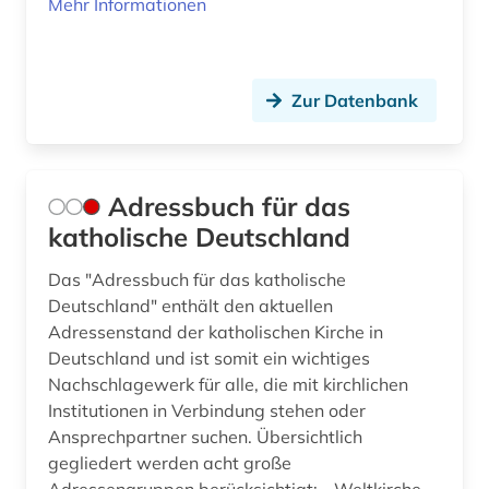
Mehr Informationen
elisabeth-psalter (1)
emblem (1)
Zur Datenbank
england (4)
englisch (2)
englisch literatur (1)
Adressbuch für das
katholische Deutschland
entdeckung (1)
Das "Adressbuch für das katholische
entscheidung (1)
Deutschland" enthält den aktuellen
Adressenstand der katholischen Kirche in
entwicklungspolitik (1)
Deutschland und ist somit ein wichtiges
enzyklopädie (13)
Nachschlagewerk für alle, die mit kirchlichen
Institutionen in Verbindung stehen oder
ephraim (1)
Ansprechpartner suchen. Übersichtlich
gegliedert werden acht große
epistemische logik (1)