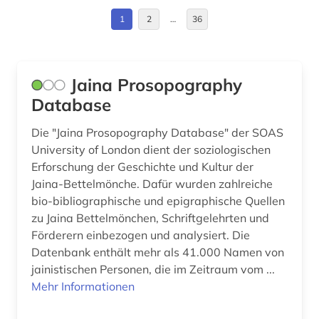
Griechenland (Altertum) (4)
1
2
…
36
aramäisch (3)
Großbritannien (6)
arbeiterbewegung (2)
Hamburg (1)
architektur (6)
Jaina Prosopography
Hessen (3)
Database
archiv (2)
Israel (40)
Die "Jaina Prosopography Database" der SOAS
archival documents (1)
University of London dient der soziologischen
Italien (8)
Erforschung der Geschichte und Kultur der
archäologie (3)
Jaina-Bettelmönche. Dafür wurden zahlreiche
Japan (1)
argumentation (1)
bio-bibliographische und epigraphische Quellen
Luxemburg (1)
zu Jaina Bettelmönchen, Schriftgelehrten und
aristoteles (3)
Förderern einbezogen und analysiert. Die
Mittelamerika (2)
Datenbank enthält mehr als 41.000 Namen von
armenien (1)
jainistischen Personen, die im Zeitraum vom ...
Moldawien (1)
ars moriendi (1)
Mehr Informationen
Niederlande (6)
arthur (3)