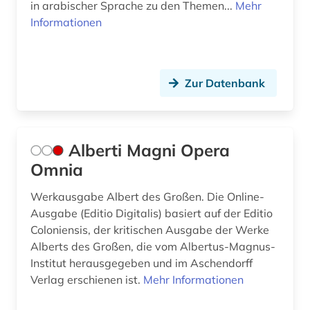
in arabischer Sprache zu den Themen...
Mehr
fid asien (5)
Informationen
fid geschichtswissenschaft (1)
fid internationale und interdisziplinäre
Zur Datenbank
rechtsforschung (1)
fid jüdische studien (3)
fid lateinamerika (2)
Alberti Magni Opera
Omnia
fid nahost-, nordafrika- und islamstudien (4)
Werkausgabe Albert des Großen. Die Online-
fid ost-, ostmittel- und südosteuropa (3)
Ausgabe (Editio Digitalis) basiert auf der Editio
fid religionswissenschaft (2)
Coloniensis, der kritischen Ausgabe der Werke
Alberts des Großen, die vom Albertus-Magnus-
fid religionswissenschaft (1)
Institut herausgegeben und im Aschendorff
Verlag erschienen ist.
Mehr Informationen
fid theologie (2)