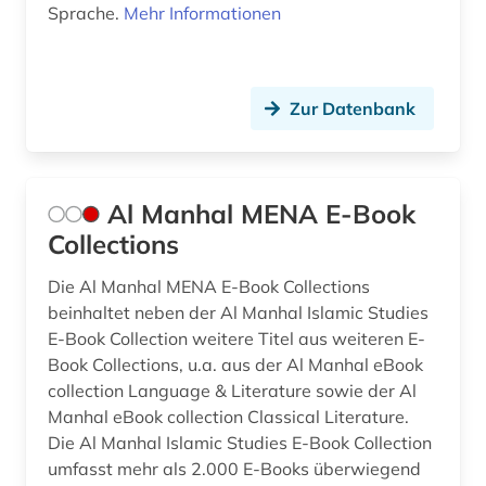
Sprache.
Mehr Informationen
evangelischer pressedienst (1)
evangelisches gesangbuch (1)
Zur Datenbank
evangelium (1)
exegese (2)
extremismus (2)
Al Manhal MENA E-Book
Collections
fachinformationsdienst (1)
Die Al Manhal MENA E-Book Collections
fachterminologie (1)
beinhaltet neben der Al Manhal Islamic Studies
fachübergreifend (1)
E-Book Collection weitere Titel aus weiteren E-
Book Collections, u.a. aus der Al Manhal eBook
festschrift (1)
collection Language & Literature sowie der Al
Manhal eBook collection Classical Literature.
fibel (1)
Die Al Manhal Islamic Studies E-Book Collection
umfasst mehr als 2.000 E-Books überwiegend
fid altertumswissenschaften - propylaeum (2)