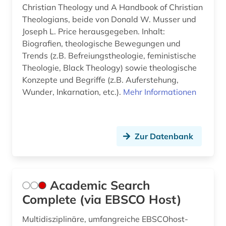
Christian Theology und A Handbook of Christian
bremische evangelische kirche (1)
Theologians, beide von Donald W. Musser und
Joseph L. Price herausgegeben. Inhalt:
brief (4)
Biografien, theologische Bewegungen und
Trends (z.B. Befreiungstheologie, feministische
briefsammlung (6)
Theologie, Black Theology) sowie theologische
british academy (1)
Konzepte und Begriffe (z.B. Auferstehung,
Wunder, Inkarnation, etc.).
Mehr Informationen
british library (1)
brüssel (2)
Zur Datenbank
buchdrucker (1)
buchgeschichte (2)
buchgestaltung (1)
Academic Search
Complete (via EBSCO Host)
buchhandel (2)
Multidisziplinäre, umfangreiche EBSCOhost-
buchkunde (1)