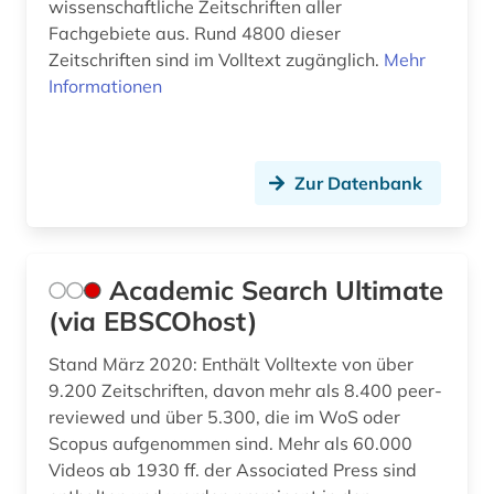
wissenschaftliche Zeitschriften aller
Fachgebiete aus. Rund 4800 dieser
calvinismus (1)
Zeitschriften sind im Volltext zugänglich.
Mehr
Informationen
caritas (1)
carl immanuel [bearb.] (1)
carmelite studies (1)
Zur Datenbank
cesare orsenigo (1)
chemie (5)
Academic Search Ultimate
china (4)
(via EBSCOhost)
choral (2)
Stand März 2020: Enthält Volltexte von über
9.200 Zeitschriften, davon mehr als 8.400 peer-
chorgestühl (1)
reviewed und über 5.300, die im WoS oder
Scopus aufgenommen sind. Mehr als 60.000
christen (1)
Videos ab 1930 ff. der Associated Press sind
christentum (36)