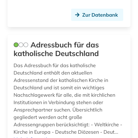
ebook (1)
Zur Datenbank
edwards (1)
eichstätt (1)
einführung (1)
Adressbuch für das
katholische Deutschland
einheitsübersetzung (1)
Das Adressbuch für das katholische
einheitsübersetzung der heiligen schrift (5)
Deutschland enthält den aktuellen
Adressenstand der katholischen Kirche in
einwanderungspolitik (1)
Deutschland und ist somit ein wichtiges
elberfelder bibel (3)
Nachschlagewerk für alle, die mit kirchlichen
Institutionen in Verbindung stehen oder
elektronische bibliothek (2)
Ansprechpartner suchen. Übersichtlich
gegliedert werden acht große
elektronische zeitschrift (11)
Adressengruppen berücksichtigt: - Weltkirche -
elektronisches buch (56)
Kirche in Europa - Deutsche Diözesen - Deut...