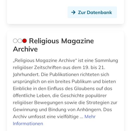
Niedersachsen (5)
asiatische studien (1)
Zur Datenbank
Nordamerika (1)
asien (4)
Nordrhein-Westfalen (2)
asien-afrika-wissenschaft (2)
Religious Magazine
Oesterreich (8)
asien-afrika-wissenschaften (1)
Archive
Osmanisches Reich (2)
asienforschung (1)
„Religious Magazine Archive“ ist eine Sammlung
Ostasien (5)
religiöser Zeitschriften aus dem 19. bis 21.
asienwissenschaften (4)
Jahrhundert. Die Publikationen richteten sich
Osteuropa (2)
ursprünglich an ein breites Publikum und bieten
assisi (1)
Einblicke in den Einfluss des Glaubens auf das
Palaestina (5)
atheismus (1)
öffentliche Leben, die Geschichte populärer
Polen (2)
religiöser Bewegungen sowie die Strategien zur
atlas (4)
Gewinnung und Bindung von Anhängern. Das
Rheinland-Pfalz (2)
Archiv umfasst eine vielfältige ...
Mehr
audio recordings (1)
Informationen
Roemisches Reich (1)
audiobibel (1)