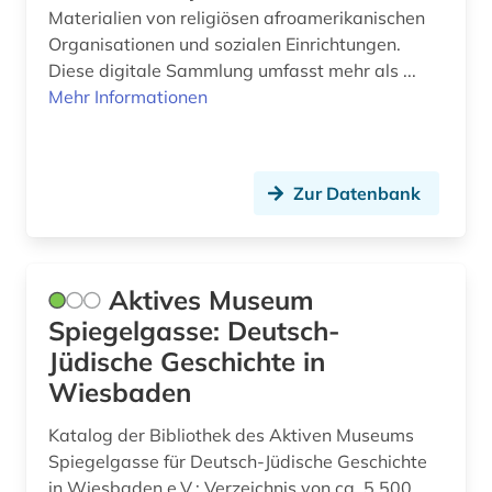
Materialien von religiösen afroamerikanischen
evangelisch-lutherische kirche in oldenburg
Organisationen und sozialen Einrichtungen.
(1)
Diese digitale Sammlung umfasst mehr als ...
evangelisch-lutherische landeskirche
Mehr Informationen
hannovers (2)
evangelisch-lutherische landeskirche in
braunschweig (1)
Zur Datenbank
evangelisch-reformierte kirche (1)
evangelische geistliche (1)
Aktives Museum
evangelische kirche (7)
Spiegelgasse: Deutsch-
Jüdische Geschichte in
evangelische kirche der pfalz (1)
Wiesbaden
evangelische kirche im rheinland (1)
Katalog der Bibliothek des Aktiven Museums
evangelische kirche in berlin-brandenburg (1)
Spiegelgasse für Deutsch-Jüdische Geschichte
in Wiesbaden e.V.: Verzeichnis von ca. 5.500