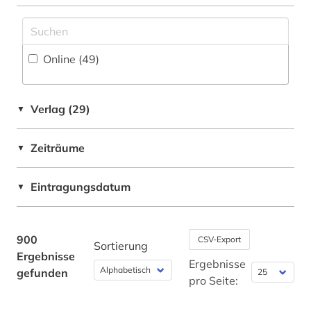
Baden-Wuerttemberg (2)
antike religionen (3)
Bayern (4)
antisemitismus (4)
Online (49
)
Belgien (1)
antisemitismusforschung (1)
Bosnien-Herzegowina (1)
apokryphen (1)
Verlag (29)
▼
Bremen (1)
apologetik (1)
Zeiträume
▼
Byzantinisches Reich (6)
apostolische pönitentiarie (1)
China (7)
Eintragungsdatum
▼
apostolische väter (1)
Deutschland (56)
arabisch (14)
Europa (16)
900
CSV-Export
Sortierung
arabische literatur (3)
Ergebnisse
Finnland (1)
Ergebnisse
gefunden
arabische staaten (1)
pro Seite:
Frankreich (7)
arabistik (9)