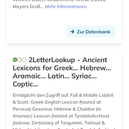
benin (1)
Meyers Groß...
Mehr Informationen
berufe (1)
berufsschule (1)
Zur Datenbank
berühmte persönlichkeit (2)
beschluss (1)
2LetterLookup - Ancient
bestandsverzeichnis (1)
Lexicons for Greek... Hebrew...
betriebswirtschaftslehre (1)
Aramaic... Latin... Syriac...
Coptic...
bezeichnung (1)
bibel (73)
Ermöglicht den Zugriff auf: Full & Middle Liddell
& Scott: Greek-English Lexicon (hosted at
bibel kunst koran (1)
Perseus) Gesenius: Hebrew & Chaldee (ie
Aramaic) Lexicon (hosted at TyndaleArchive)
bibel volltext (1)
Jastrow: Dictionary of Targumim, Talmud &