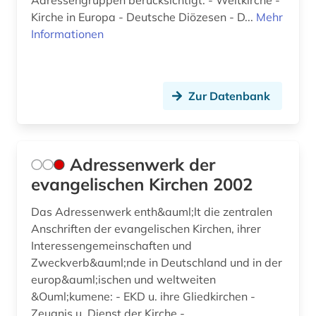
Adressengruppen berücksichtigt: - Weltkirche -
erasmus von rotterdam (1)
Kirche in Europa - Deutsche Diözesen - D...
Mehr
Informationen
erfindung (1)
erkenntnistheorie (1)
Zur Datenbank
erlangen (1)
ernährung (1)
erwachsenenkatechismus (1)
Adressenwerk der
evangelischen Kirchen 2002
erzbischof (1)
Das Adressenwerk enth&auml;lt die zentralen
erzdiözese salzburg (1)
Anschriften der evangelischen Kirchen, ihrer
Interessengemeinschaften und
erziehungswissenschaft (1)
Zweckverb&auml;nde in Deutschland und in der
erziehungswissenschaften (1)
europ&auml;ischen und weltweiten
&Ouml;kumene: - EKD u. ihre Gliedkirchen -
ethik (5)
Zeugnis u. Dienst der Kirche -