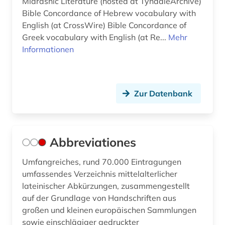
Midrashic Literature (hosted at TyndaleArchive)
bibel. altes testament (1)
Bible Concordance of Hebrew vocabulary with
bibel. deuteronomium (1)
English (at CrossWire) Bible Concordance of
Greek vocabulary with English (at Re...
Mehr
bibel. neues testament (1)
Informationen
bibelausgabe (1)
bibelhandschrift (1)
Zur Datenbank
bibelkommentar (1)
bibelkunde (1)
Abbreviationes
bibeltext (1)
Umfangreiches, rund 70.000 Eintragungen
bibelwissenschaft (10)
umfassendes Verzeichnis mittelalterlicher
lateinischer Abkürzungen, zusammengestellt
bibelübersetzung (4)
auf der Grundlage von Handschriften aus
bible (1)
großen und kleinen europäischen Sammlungen
sowie einschlägiger gedruckter