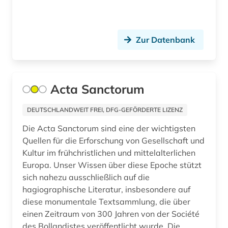
deutsches liturgisches institut (1)
deutsches sprachgebiet (1)
Zur Datenbank
deutschland (15)
deutschland (1)
deutschsprachig (1)
Acta Sanctorum
diaspora (1)
DEUTSCHLANDWEIT FREI, DFG-GEFÖRDERTE LIZENZ
dictionary (1)
Die Acta Sanctorum sind eine der wichtigsten
Quellen für die Erforschung von Gesellschaft und
digha-nikaya (1)
Kultur im frühchristlichen und mittelalterlichen
Europa. Unser Wissen über diese Epoche stützt
digital database (1)
sich nahezu ausschließlich auf die
hagiographische Literatur, insbesondere auf
digitale bibliothek (1)
diese monumentale Textsammlung, die über
digitale edition (1)
einen Zeitraum von 300 Jahren von der Société
des Bollandistes veröffentlicht wurde. Die...