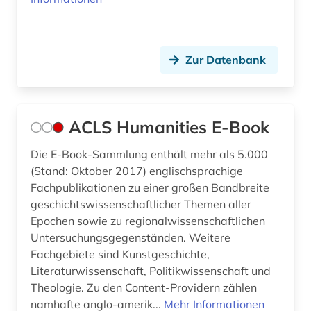
codex amiatinus (1)
conrad gessner (1)
côte divoire (1)
Zur Datenbank
darfur (1)
darstellende kunst (1)
ACLS Humanities E-Book
deinard (1)
Die E-Book-Sammlung enthält mehr als 5.000
(Stand: Oktober 2017) englischsprachige
demokratie (1)
Fachpublikationen zu einer großen Bandbreite
dendi (1)
geschichtswissenschaftlicher Themen aller
Epochen sowie zu regionalwissenschaftlichen
denkschrift (1)
Untersuchungsgegenständen. Weitere
Fachgebiete sind Kunstgeschichte,
desiderius erasmus (1)
Literaturwissenschaft, Politikwissenschaft und
deutsch (5)
Theologie. Zu den Content-Providern zählen
namhafte anglo-amerik...
Mehr Informationen