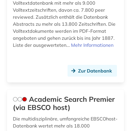
Volltextdatenbank mit mehr als 9.000
Volltextzeitschriften, davon ca. 7.800 peer
buchkunst (1)
reviewed. Zusätzlich enthält die Datenbank
buchrolle (1)
Abstracts zu mehr als 13.800 Zeitschriften. Die
Volltextdokumente werden im PDF-Format
buddha (1)
angeboten und gehen zurück bis ins Jahr 1887.
Liste der ausgewerteten...
Mehr Informationen
buddhismus (16)
burkina faso (1)
byzantinisches reich (1)
Zur Datenbank
byzantinistik (4)
bäumker (1)
Academic Search Premier
(via EBSCO host)
böhmische länder (1)
calvin (2)
Die multidisziplinäre, umfangreiche EBSCOhost-
Datenbank wertet mehr als 18.000
calvin, jean | theologe; reformator (1)