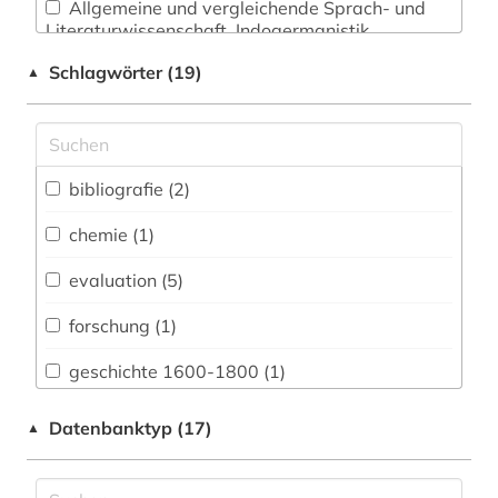
Allgemeine und vergleichende Sprach- und
Literaturwissenschaft. Indogermanistik.
Außereuropäische Sprachen und Literaturen (1)
Schlagwörter (19)
▲
Anglistik. Amerikanistik (0)
Archäologie (0)
Architektur, Bauingenieur- und
bibliografie (2)
Vermessungswesen (0)
chemie (1)
Biologie, Biotechnologie (2)
evaluation (5)
Buch- und Bibliothekswesen,
Informationswissenschaft (0)
forschung (1)
Chemie und Pharmazie (2)
geschichte 1600-1800 (1)
Elektrotechnik, Elektronik, Nachrichtentechnik
impact factors (1)
Datenbanktyp (17)
▲
(1)
impact faktoren (3)
Energietechnik (2)