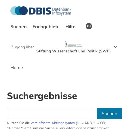
Suchen
Fachgebiete
Hilfe
EN
Zugang über
Stiftung Wissenschaft und Politik (SWP)
Home
Suchergebnisse
Suchen
Nutzen Sie die
vereinfachte Abfragesyntax
('+' = AND, '|' = OR,
'"Phrase"', etc.), um die Suche zu erweitern oder einzuschränken.