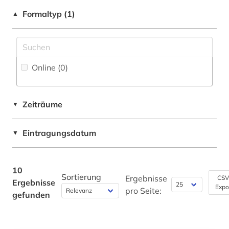
National-, Regionalbibliographie (0
)
zitatenanalyse (2)
Kunstgeschichte (1)
Formaltyp (1)
▲
Portal (1
)
Maschinenbau (1)
Sammlung Nicht-Textueller-Materialien (0
)
Mathematik (3)
Volltextdatenbank (6
)
Online (0
)
Medien- und Kommunikationswissenschaften,
Kommunikationsdesign (2)
Wörterbuch, Enzyklopädie, Nachschlagwerk
(0
)
Medizin (3)
Zeiträume
▼
Zeitung (0
)
Militärwissenschaft (0)
Eintragungsdatum
▼
Zeitungs-, Zeitschriftenbibliographie (3
)
Musikwissenschaft (1)
Natur- und Umweltschutz (1)
10
Sortierung
Ergebnisse
CSV
Ergebnisse
Pädagogik (3)
Expo
pro Seite:
gefunden
Philosophie (3)
Physik (3)