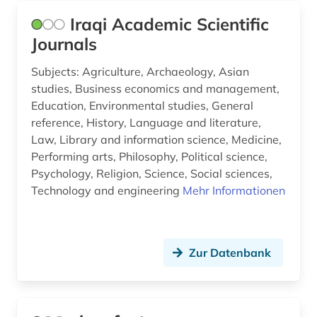
Iraqi Academic Scientific
Politologie (1)
Journals
Psychologie (3)
Subjects: Agriculture, Archaeology, Asian
Rechtswissenschaft (1)
studies, Business economics and management,
Education, Environmental studies, General
Romanistik (1)
reference, History, Language and literature,
Law, Library and information science, Medicine,
Slavistik (1)
Performing arts, Philosophy, Political science,
Soziologie (3)
Psychology, Religion, Science, Social sciences,
Technology and engineering
Mehr Informationen
Sport (0)
Technik (4)
Zur Datenbank
Theologie und Religionswissenschaften (2)
Werkstoffwissenschaften und
Fertigungstechnik (1)