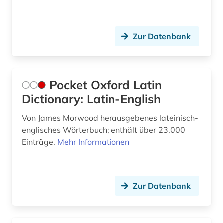
recht (4)
rechtschreibung (1)
Zur Datenbank
rechtssprache (1)
rechtswissenschaft (1)
Pocket Oxford Latin
reim (2)
Dictionary: Latin-English
reiseliteratur (1)
Von James Morwood herausgebenes lateinisch-
englisches Wörterbuch; enthält über 23.000
reiseverkehrsgeographie (1)
Einträge.
Mehr Informationen
rhetorik (1)
rohdaten (2)
Zur Datenbank
roman (3)
romantik (1)