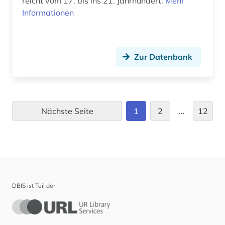
reicht vom 17. bis ins 21. Jahrhundert.
Mehr
Informationen
sprichwort (3)
stilistik (2)
Zur Datenbank
strafverfolgung (1)
streaming (2)
synonym (3)
Nächste Seite
1
2
…
12
tamil (1)
technik (6)
telekommunikation (1)
telugu-sprache (1)
DBIS ist Teil der
terminologie (4)
thailändisch (1)