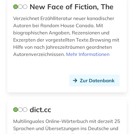
New Face of Fiction, The
rumänisch (1)
Verzeichnet Erzählliteratur neuer kanadischer
russisch (14)
Autoren bei Random House Canada. Mit
biographischen Angaben, Rezensionen und
sanskrit (1)
Exzerpten der vorgestellten Texte.Browsing mit
sardisch (1)
Hilfe von nach Jahreszeiträumen geordneten
Autorenverzeichnissen.
Mehr Informationen
schriftsteller (6)
schwedisch (7)
Zur Datenbank
sindhi-sprache (1)
singapore (1)
singapur (2)
dict.cc
skandinavien (1)
Multilinguales Online-Wörterbuch mit derzeit 25
Sprachen und Übersetzungen ins Deutsche und
slang (2)