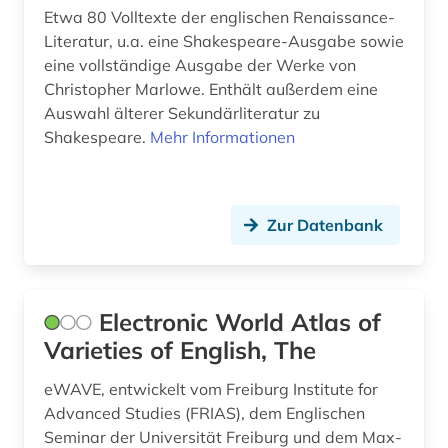
Etwa 80 Volltexte der englischen Renaissance-
enzyklopädie (3)
Literatur, u.a. eine Shakespeare-Ausgabe sowie
eine vollständige Ausgabe der Werke von
epik (1)
Christopher Marlowe. Enthält außerdem eine
eponym (1)
Auswahl älterer Sekundärliteratur zu
Shakespeare.
Mehr Informationen
etymologie (3)
fachsprache (1)
Zur Datenbank
fid asien (1)
fid darstellende kunst (1)
fid finnisch-ugrische/uralische sprachen (2)
Electronic World Atlas of
Varieties of English, The
film (2)
eWAVE, entwickelt vom Freiburg Institute for
finanzwirtschaft (1)
Advanced Studies (FRIAS), dem Englischen
finnisch (6)
Seminar der Universität Freiburg und dem Max-