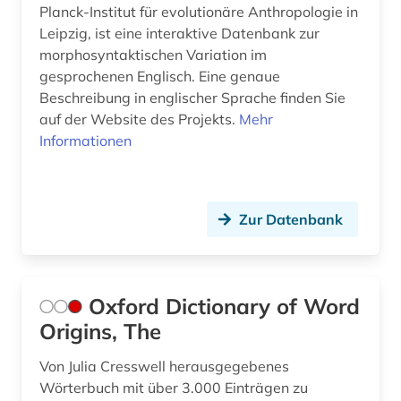
Planck-Institut für evolutionäre Anthropologie in
finnougristik (2)
Leipzig, ist eine interaktive Datenbank zur
morphosyntaktischen Variation im
französisch (41)
gesprochenen Englisch. Eine genaue
Beschreibung in englischer Sprache finden Sie
frauenliteratur (1)
auf der Website des Projekts.
Mehr
fremdsprache (2)
Informationen
fremdwort (3)
färöisch (1)
Zur Datenbank
galloromanistik (3)
gastronomie (1)
Oxford Dictionary of Word
gaststättengewerbe (1)
Origins, The
geschichte (4)
Von Julia Cresswell herausgegebenes
Wörterbuch mit über 3.000 Einträgen zu
geschichte &lt;1731-1869&gt; (1)