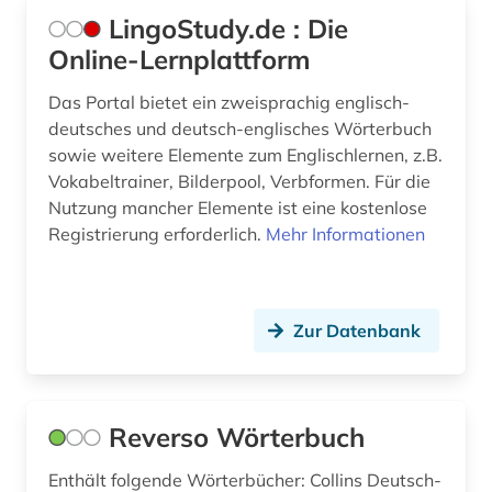
literaturwissenschaft (4)
LingoStudy.de : Die
Online-Lernplattform
logistik (2)
lushai-sprache (1)
Das Portal bietet ein zweisprachig englisch-
deutsches und deutsch-englisches Wörterbuch
lusitanistik (2)
sowie weitere Elemente zum Englischlernen, z.B.
Vokabeltrainer, Bilderpool, Verbformen. Für die
lyrik (8)
Nutzung mancher Elemente ist eine kostenlose
Registrierung erforderlich.
Mehr Informationen
lyriker (2)
malaiisch (2)
mandarin (1)
Zur Datenbank
marathi (1)
maschinenbau (5)
Reverso Wörterbuch
mathematik (1)
Enthält folgende Wörterbücher: Collins Deutsch-