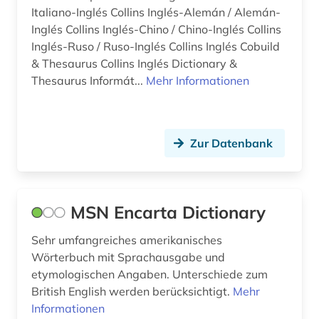
Italiano-Inglés Collins Inglés-Alemán / Alemán-
poesie (1)
Inglés Collins Inglés-Chino / Chino-Inglés Collins
politik (2)
Inglés-Ruso / Ruso-Inglés Collins Inglés Cobuild
& Thesaurus Collins Inglés Dictionary &
polnisch (7)
Thesaurus Informát...
Mehr Informationen
portal (1)
portugiesisch (13)
Zur Datenbank
presse (2)
prosa (1)
MSN Encarta Dictionary
quelle (2)
Sehr umfangreiches amerikanisches
rajasthani (1)
Wörterbuch mit Sprachausgabe und
etymologischen Angaben. Unterschiede zum
rechnungslegung (1)
British English werden berücksichtigt.
Mehr
rechnungswesen (1)
Informationen