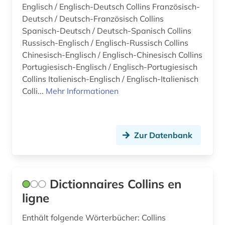
Englisch / Englisch-Deutsch Collins Französisch-
medizin (2)
Deutsch / Deutsch-Französisch Collins
meerestier (1)
Spanisch-Deutsch / Deutsch-Spanisch Collins
Russisch-Englisch / Englisch-Russisch Collins
mehrsprachig&gt (2)
Chinesisch-Englisch / Englisch-Chinesisch Collins
Portugiesisch-Englisch / Englisch-Portugiesisch
mehrsprachiges wörterbuch (2)
Collins Italienisch-Englisch / Englisch-Italienisch
mikroelektronik (1)
Colli...
Mehr Informationen
mittelalter (2)
mittelenglisch (1)
Zur Datenbank
mittellatein (2)
mongolisch (1)
Dictionnaires Collins en
mundart (3)
ligne
musik (1)
Enthält folgende Wörterbücher: Collins