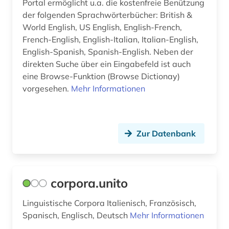
Portal ermöglicht u.a. die kostenfreie Benützung
der folgenden Sprachwörterbücher: British &
hispanistik (2)
World English, US English, English-French,
French-English, English-Italian, Italian-English,
hochschule (2)
English-Spanish, Spanish-English. Neben der
hong kong (1)
direkten Suche über ein Eingabefeld ist auch
eine Browse-Funktion (Browse Dictionay)
hongkong (1)
vorgesehen.
Mehr Informationen
hotelgewerbe (1)
iberoromanistik (3)
Zur Datenbank
immobilienwirtschaft (1)
immunologie (1)
corpora.unito
indien (2)
Linguistische Corpora Italienisch, Französisch,
indische sprachen (1)
Spanisch, Englisch, Deutsch
Mehr Informationen
industrie (1)