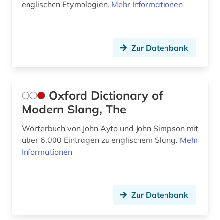
englischen Etymologien.
Mehr Informationen
geschichte &lt;600-1900&gt; (1)
geschichte 1400-2015 (1)
Zur Datenbank
geschichte 1500-1640 (1)
geschichte 1500-1700 (1)
Oxford Dictionary of
geschichte 1500-1900 (1)
Modern Slang, The
geschichte 1535-1820 (1)
Wörterbuch von John Ayto und John Simpson mit
geschichte 1641-1700 (1)
über 6.000 Einträgen zu englischem Slang.
Mehr
Informationen
geschichte 1650 (1)
geschichte 1700-1800 (1)
Zur Datenbank
geschichte 1755-1773 (1)
geschichte 1900-2000 (3)