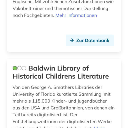
Englische. Mit zahlreichen Zusatzfunktionen wie
Vokabeltrainer und thematischer Darstellung
slowakisch (1)
nach Fachgebieten.
Mehr Informationen
slowenisch (2)
spanisch (39)
Zur Datenbank
sprachatlas (1)
sprachdidaktik (1)
Baldwin Library of
sprache (1)
Historical Childrens Literature
sprachgebrauch (1)
Von den George A. Smathers Libraries der
sprachpraxis (3)
University of Florida kuratierte Sammlung, mit
mehr als 115.000 Kinder- und Jugendbücher
sprachunterricht (2)
aus den USA und Großbritannien, von denen ein
sprachvariante (2)
Teil bereits digitalisiert ist. Der
Entstehungszeitraum der digitalisierten Werke
sprachwissenschaft (5)