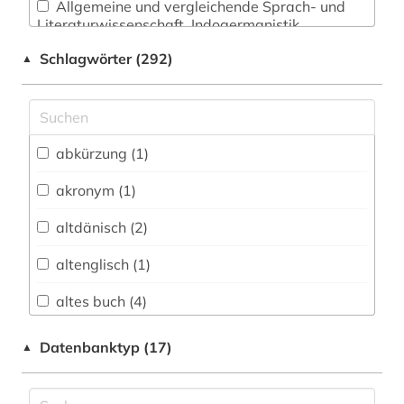
Allgemeine und vergleichende Sprach- und
Literaturwissenschaft. Indogermanistik.
Außereuropäische Sprachen und Literaturen (59)
Schlagwörter (292)
▲
Anglistik. Amerikanistik (163)
Archäologie (0)
Architektur, Bauingenieur- und
abkürzung (1)
Vermessungswesen (6)
akronym (1)
Biologie, Biotechnologie (8)
altdänisch (2)
Buch- und Bibliothekswesen,
Informationswissenschaft (2)
altenglisch (1)
Chemie und Pharmazie (1)
altes buch (4)
Elektrotechnik, Elektronik, Nachrichtentechnik
altfäröisch (1)
Datenbanktyp (17)
▲
(11)
altgutnisch (1)
Energietechnik (1)