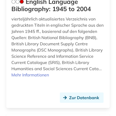
English Language
kulturtheorie (1)
Bibliography: 1945 to 2004
kymrisch (3)
vierteljährlich aktualisiertes Verzeichnis von
latein (8)
gedruckten Titeln in englischer Sprache aus den
Jahren 1945 ff., basierend auf den folgenden
lebensmittel (1)
Quellen: British National Bibliography (BNB),
British Library Document Supply Centre
lehrbuch (1)
Monographs (DSC Monographs), British Library
lexikon (2)
Science Reference and Information Service
Current Catalogue (SRIS), British Library
lieferbares buch (1)
Humanities and Social Sciences Current Cata...
Mehr Informationen
literatur (22)
literatur 1700-1780 (1)
literaturen und kulturen (2)
Zur Datenbank
literaturtheorie (1)