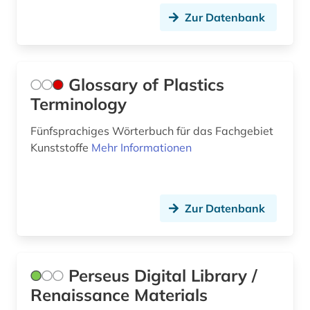
elektrische energietechnik (1)
Zur Datenbank
elektronik (2)
elektronisches buch (3)
Glossary of Plastics
elektrotechnik (3)
Terminology
elvish (1)
Fünfsprachiges Wörterbuch für das Fachgebiet
Kunststoffe
Mehr Informationen
england (4)
englisch (299)
Zur Datenbank
englisch language teaching (1)
englisches sprachgebiet (6)
englischunterricht (1)
Perseus Digital Library /
Renaissance Materials
english (1)