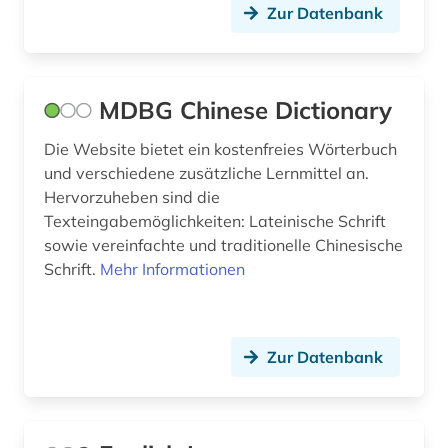
kodikologie (1)
Zur Datenbank
kommunikationstechnik (1)
komponist (1)
MDBG Chinese Dictionary
koreanisch (3)
Die Website bietet ein kostenfreies Wörterbuch
korpus (4)
und verschiedene zusätzliche Lernmittel an.
Hervorzuheben sind die
korpus (8)
Texteingabemöglichkeiten: Lateinische Schrift
sowie vereinfachte und traditionelle Chinesische
korpus &lt;linguistik&gt; (1)
Schrift.
Mehr Informationen
korpus <liguistik> (1)
korpus <linguistik> (3)
Zur Datenbank
kreolisch-englisch (1)
kriminalliteratur (1)