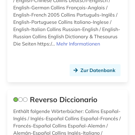
/ English-Chinese Collins Deutsch-Englisch /
ostafrika (2)
English-German Collins Français-Anglais /
English-French 2005 Collins Português-Inglês /
pali (2)
English-Portuguese Collins Italiano-Inglese /
English-Italian Collins Russian-English / English-
paschtu (1)
Russian Collins English Dictionary & Thesaurus
persisch (3)
Die Seiten https:/...
Mehr Informationen
personalwesen (1)
pharmazie (2)
Zur Datenbank
philippinen (2)
philosophie (2)
Reverso Diccionario
phraseologie (4)
Enthält folgende Wörterbücher: Collins Español-
physik (2)
Inglés / Inglés-Español Collins Español-Francés /
Francés-Español Collins Español-Alemán /
pidgin-englisch (1)
Alemán-Español Collins Inglés-Italiano /