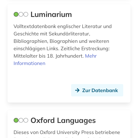
geschichte 1945 (2)
Luminarium
geschichte 600-1900 (2)
Volltextdatenbank englischer Literatur und
Geschichte mit Sekundärliteratur,
geschichte <1475-1700> (2)
Bibliographien, Biographien und weiteren
geschichte <1701-1800> (1)
einschlägigen Links. Zeitliche Erstreckung:
Mittelalter bis 18. Jahrhundert.
Mehr
gesprochene sprache (2)
Informationen
grammatik (4)
griechisch (4)
Zur Datenbank
grossbritannien (2)
großbritannien (3)
Oxford Languages
handel (1)
Dieses von Oxford University Press betriebene
hindi (2)