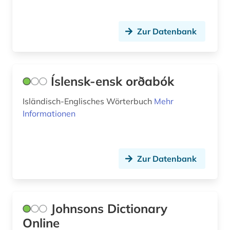
informatik (1)
Zur Datenbank
informationstechnik (2)
interimsprache (1)
Íslensk-ensk orðabók
internationales recht (1)
Isländisch-Englisches Wörterbuch
Mehr
interviews (1)
Informationen
irisch (2)
irland (2)
Zur Datenbank
isländisch (3)
italianistik (4)
Johnsons Dictionary
italienisch (27)
Online