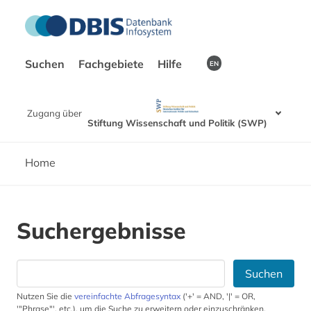
Suchen
Fachgebiete
Hilfe
EN
Zugang über
Stiftung Wissenschaft und Politik (SWP)
Home
Suchergebnisse
Suchen
Nutzen Sie die
vereinfachte Abfragesyntax
('+' = AND, '|' = OR,
'"Phrase"', etc.), um die Suche zu erweitern oder einzuschränken.