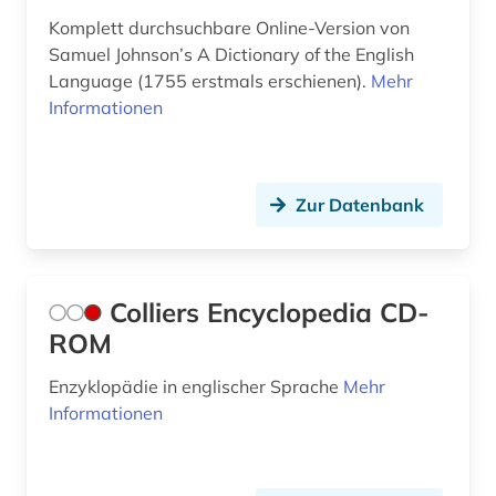
jamaica (1)
Komplett durchsuchbare Online-Version von
japanisch (5)
Samuel Johnson’s A Dictionary of the English
Language (1755 erstmals erschienen).
Mehr
jiddisch (3)
Informationen
jugendliteratur (1)
kanada (5)
Zur Datenbank
kaschmiri (1)
katalog (1)
Colliers Encyclopedia CD-
kinderliteratur (1)
ROM
kirchenlied (1)
Enzyklopädie in englischer Sprache
Mehr
klassische musik (1)
Informationen
kochen (1)