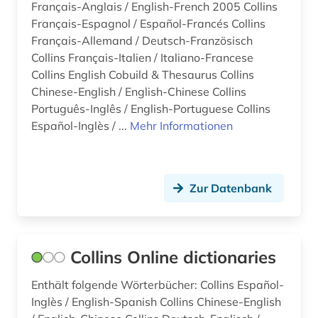
Français-Anglais / English-French 2005 Collins
musikdruck (1)
Français-Espagnol / Español-Francés Collins
Français-Allemand / Deutsch-Französisch
n-gramm (2)
Collins Français-Italien / Italiano-Francese
name (2)
Collins English Cobuild & Thesaurus Collins
Chinese-English / English-Chinese Collins
naturwissenschaften (1)
Português-Inglês / English-Portuguese Collins
Español-Inglès / ...
Mehr Informationen
nepali (1)
neuseeland (3)
niederländisch (6)
Zur Datenbank
nigeria (1)
norwegisch (4)
Collins Online dictionaries
nährmittelindustrie (1)
Enthält folgende Wörterbücher: Collins Español-
Inglès / English-Spanish Collins Chinese-English
onkologie (1)