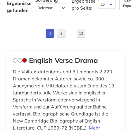
Sortierung
Ergebnisse
CSV
Ergebnisse
bibliografie (4)
Expo
pro Seite:
gefunden
Politologie (4)
Nordamerika (2)
bibliographie (5)
Psychologie (0)
Norwegen (1)
biographie (8)
1
2
…
12
Rechtswissenschaft (9)
Roemisches Reich (1)
biologie (1)
Romanistik (37)
Rumänien (1)
biotechnologie (1)
English Verse Drama
Slavistik (7)
Schweden (3)
bokmål (1)
Soziologie (6)
Die Volltextdatenbank enthält mehr als 2.220
Skandinavien (1)
brief (1)
Dramen bekannter Autoren sowie ca. 300
Sport (0)
Suedasien (1)
Anonyma vom Mittelalter bis zum Ende des 19.
briefsammlung (1)
Jahrhunderts. Alle Werke sind in englischer
Technik (11)
USA (12)
Sprache in Versform oder vorwiegend in
british national corpus (2)
Versform und zur Aufführung auf der Bühne
Theologie und Religionswissenschaften (2)
buchhandel (1)
verfasst. Bibliographische Grundlage ist die
Werkstoffwissenschaften und
New Cambridge Bibliography of English
chemie (5)
Fertigungstechnik (6)
Literature, CUP 1969-72 (NCBEL).
Mehr