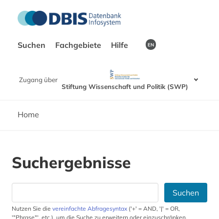
Suchen
Fachgebiete
Hilfe
EN
Zugang über
Stiftung Wissenschaft und Politik (SWP)
Home
Suchergebnisse
Suchen
Nutzen Sie die
vereinfachte Abfragesyntax
('+' = AND, '|' = OR,
'"Phrase"', etc.), um die Suche zu erweitern oder einzuschränken.