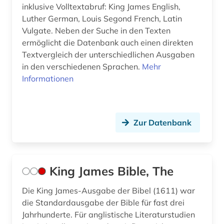
raschis (1)
inklusive Volltextabruf: King James English,
Luther German, Louis Segond French, Latin
religion (3)
Vulgate. Neben der Suche in den Texten
ermöglicht die Datenbank auch einen direkten
religionswissenschaft (1)
Textvergleich der unterschiedlichen Ausgaben
responsen (1)
in den verschiedenen Sprachen.
Mehr
Informationen
rezeption (2)
septuaginta (1)
Zur Datenbank
slawische sprachen (1)
sprachkurs (1)
syrisch (2)
King James Bible, The
talmud (3)
Die King James-Ausgabe der Bibel (1611) war
die Standardausgabe der Bible für fast drei
talmud bali (1)
Jahrhunderte. Für anglistische Literaturstudien