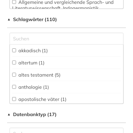
Allgemeine und vergleichende Sprach- und
Literaturwissenschaft. Indogermanistik.
Außereuropäische Sprachen und Literaturen (2)
Schlagwörter (110)
▲
Anglistik. Amerikanistik (2)
Archäologie (0)
Architektur, Bauingenieur- und
akkadisch (1)
Vermessungswesen (0)
altertum (1)
Biologie, Biotechnologie (0)
altes testament (5)
Buch- und Bibliothekswesen,
Informationswissenschaft (2)
anthologie (1)
Chemie und Pharmazie (0)
apostolische väter (1)
Elektrotechnik, Elektronik, Nachrichtentechnik
arabisch (2)
Datenbanktyp (17)
▲
(0)
aramäisch (1)
Energietechnik (0)