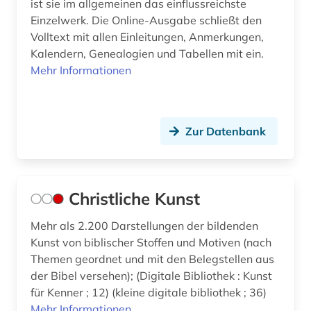
ist sie im allgemeinen das einflussreichste
targum (1)
Einzelwerk. Die Online-Ausgabe schließt den
text (2)
Volltext mit allen Einleitungen, Anmerkungen,
Kalendern, Genealogien und Tabellen mit ein.
textgeschichte (1)
Mehr Informationen
textkritik (1)
theologie (5)
Zur Datenbank
thora (2)
tosafos (1)
Christliche Kunst
vertonung (1)
Mehr als 2.200 Darstellungen der bildenden
verzeichnis (1)
Kunst von biblischer Stoffen und Motiven (nach
Themen geordnet und mit den Belegstellen aus
wenzelsbibel (1)
der Bibel versehen); (Digitale Bibliothek : Kunst
wörterbuch (18)
für Kenner ; 12) (kleine digitale bibliothek ; 36)
Mehr Informationen