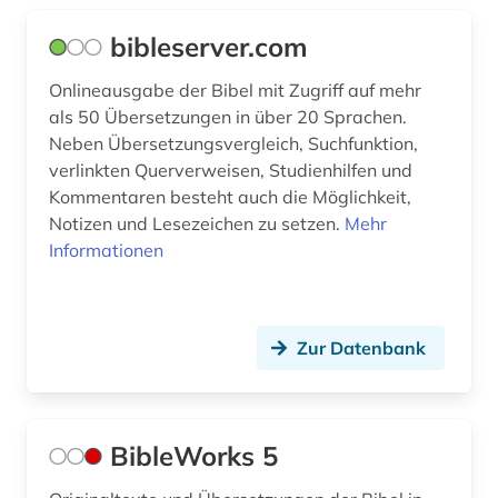
geschichte (4)
Wirtschaftswissenschaften (0)
bibleserver.com
Wissenschaftskunde, Forschung, Hochschul-,
geschichte 1945- (1)
Museumswesen (0)
Onlineausgabe der Bibel mit Zugriff auf mehr
geschichte 1984 (3)
als 50 Übersetzungen in über 20 Sprachen.
Neben Übersetzungsvergleich, Suchfunktion,
geschlechtsunterschied (1)
verlinkten Querverweisen, Studienhilfen und
Kommentaren besteht auch die Möglichkeit,
griechisch (2)
Notizen und Lesezeichen zu setzen.
Mehr
gute nachricht bibel (4)
Informationen
hagiographie (1)
handschrift (2)
Zur Datenbank
hebräisch (2)
hermann (1)
BibleWorks 5
hermeneutik (1)