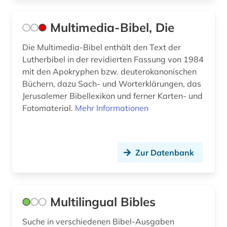
luther-bibel (7)
lyrik (1)
Multimedia-Bibel, Die
menge (1)
Die Multimedia-Bibel enthält den Text der
Lutherbibel in der revidierten Fassung von 1984
midrasch (1)
mit den Apokryphen bzw. deuterokanonischen
Büchern, dazu Sach- und Worterklärungen, das
mischna (3)
Jerusalemer Bibellexikon und ferner Karten- und
nachschlagewerke (1)
Fotomaterial.
Mehr Informationen
neues testament (3)
orientalistik (2)
Zur Datenbank
quelle (2)
quellensammlung (1)
Multilingual Bibles
quiz (1)
Suche in verschiedenen Bibel-Ausgaben