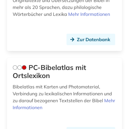
Originaltexte und Übersetzungen der Bibel in
historische geographie (1)
mehr als 20 Sprachen, dazu philologische
Wörterbücher und Lexika
Mehr Informationen
israel (3)
israel <altertum> (1)
Zur Datenbank
jerusalemer talmud (1)
josephus (1)
josephus, flavius | historiker;
PC-Bibelatlas mit
geschichtsschreiber (1)
Ortslexikon
judaistik (1)
Bibelatlas mit Karten und Photomaterial,
Verbindung zu lexikalischen Informationen und
jüdischer krieg 66-70 (1)
zu darauf bezogenen Textstellen der Bibel
Mehr
jüdischer krieg | 66-70| (1)
Informationen
kirchenschriftsteller (1)