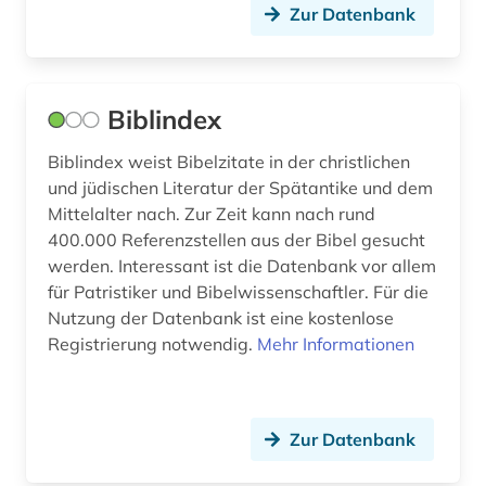
kirchenslawisch (1)
Zur Datenbank
kirchenväter (3)
kommentar (1)
Biblindex
kommentare (1)
Biblindex weist Bibelzitate in der christlichen
konkordanz (2)
und jüdischen Literatur der Spätantike und dem
Mittelalter nach. Zur Zeit kann nach rund
koptologie (1)
400.000 Referenzstellen aus der Bibel gesucht
werden. Interessant ist die Datenbank vor allem
kunst (1)
für Patristiker und Bibelwissenschaftler. Für die
landkarten (1)
Nutzung der Datenbank ist eine kostenlose
Registrierung notwendig.
Mehr Informationen
lexikon (3)
literaturwissenschaft (1)
Zur Datenbank
liturgie (1)