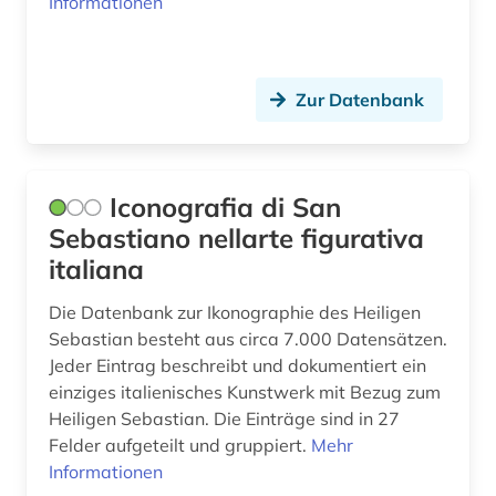
Informationen
theater (1)
theaterwissenschaft (1)
Zur Datenbank
thematischer katalog (1)
theologie (1)
Iconografia di San
thomas bernhard (1)
Sebastiano nellarte figurativa
italiana
tirol (1)
todesanzeige (1)
Die Datenbank zur Ikonographie des Heiligen
Sebastian besteht aus circa 7.000 Datensätzen.
topographie (1)
Jeder Eintrag beschreibt und dokumentiert ein
einziges italienisches Kunstwerk mit Bezug zum
topographische karte (1)
Heiligen Sebastian. Die Einträge sind in 27
Felder aufgeteilt und gruppiert.
Mehr
troubadourlyrik (1)
Informationen
turin (1)