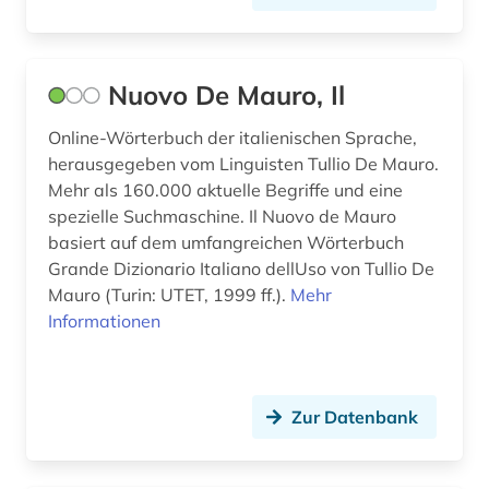
politische philosophie (1)
politische theorie (1)
Nuovo De Mauro, Il
polydorus (1)
Online-Wörterbuch der italienischen Sprache,
portal (1)
herausgegeben vom Linguisten Tullio De Mauro.
Mehr als 160.000 aktuelle Begriffe und eine
portrait (1)
spezielle Suchmaschine. Il Nuovo de Mauro
basiert auf dem umfangreichen Wörterbuch
portugiesisch (1)
Grande Dizionario Italiano dellUso von Tullio De
privatrecht (1)
Mauro (Turin: UTET, 1999 ff.).
Mehr
Informationen
programmhefte (1)
protestantismus (1)
Zur Datenbank
psalmvertonung (1)
pädagogik (1)