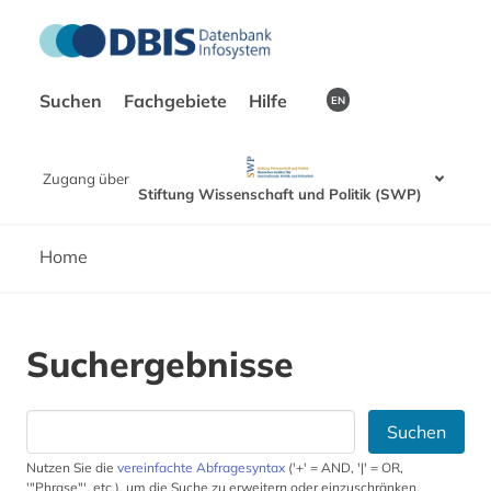
Suchen
Fachgebiete
Hilfe
EN
Zugang über
Stiftung Wissenschaft und Politik (SWP)
Home
Suchergebnisse
Suchen
Nutzen Sie die
vereinfachte Abfragesyntax
('+' = AND, '|' = OR,
'"Phrase"', etc.), um die Suche zu erweitern oder einzuschränken.