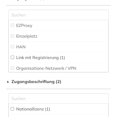
biografie (1)
Politologie (4)
biographie (4)
Psychologie (1)
EZProxy
biographie 1815-2005 (1)
Rechtswissenschaft (4)
Einzelplatz
bodoni (1)
Romanistik (63)
HAN
bonstetten (1)
Slavistik (1)
briefsammlung (1)
Link mit Registrierung (1)
Soziologie (4)
Organisations-Netzwerk / VPN
brunelleschi (1)
Sport (2)
Shibboleth
buchhandel (2)
Zugangsbeschriftung (2)
▲
Technik (1)
Zugriff vor Ort
buchhandelsverzeichnis (1)
Theologie und Religionswissenschaften (8)
calderón (1)
Werkstoffwissenschaften und
Nationallizenz (1)
calderón de la barca, pedro | schriftsteller;
Fertigungstechnik (0)
geistlicher; dramatiker; librettist; lyriker;