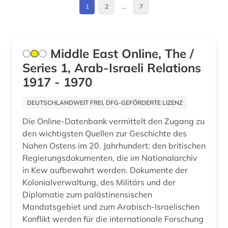
Griechenland (3)
1
2
…
7
epigraphik (2)
Griechenland (Altertum) (1)
eritrea (1)
Großbritannien (9)
Middle East Online, The /
etymologie (2)
Series 1, Arab-Israeli Relations
Hessen (2)
europa (3)
1917 - 1970
Irland (3)
fachdidaktik (4)
DEUTSCHLANDWEIT FREI, DFG-GEFÖRDERTE LIZENZ
Island (2)
fachportal (2)
Die Online-Datenbank vermittelt den Zugang zu
Israel (2)
den wichtigsten Quellen zur Geschichte des
familie (2)
Nahen Ostens im 20. Jahrhundert: den britischen
Japan (3)
feminismus (1)
Regierungsdokumenten, die im Nationalarchiv
in Kew aufbewahrt werden. Dokumente der
Jugoslawien (2)
ferruccio busoni (1)
Kolonialverwaltung, des Militärs und der
Kanada (2)
Diplomatie zum palästinensischen
filippo (1)
Mandatsgebiet und zum Arabisch-Israelischen
Korea (2)
Konflikt werden für die internationale Forschung
film (1)