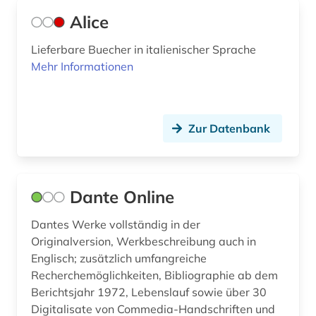
quelle (9)
Alice
raumplanung (1)
Lieferbare Buecher in italienischer Sprache
Mehr Informationen
reformation (1)
reisebericht (1)
Zur Datenbank
renaissance (3)
restaurierung (1)
rezension (1)
Dante Online
rom (6)
Dantes Werke vollständig in der
Originalversion, Werkbeschreibung auch in
romania (1)
Englisch; zusätzlich umfangreiche
Recherchemöglichkeiten, Bibliographie ab dem
romanisch (1)
Berichtsjahr 1972, Lebenslauf sowie über 30
romanische sprachen und literaturen (1)
Digitalisate von Commedia-Handschriften und