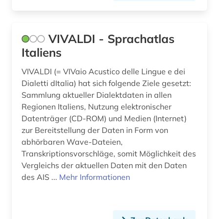
großbritannien (1)
VIVALDI - Sprachatlas
handelsrecht (1)
Italiens
handschrift (2)
VIVALDI (= VIVaio Acustico delle Lingue e dei
hispanistik (3)
Dialetti dItalia) hat sich folgende Ziele gesetzt:
Sammlung aktueller Dialektdaten in allen
holzschnitt (1)
Regionen Italiens, Nutzung elektronischer
humanismus (1)
Datenträger (CD-ROM) und Medien (Internet)
zur Bereitstellung der Daten in Form von
iberoromanistik (2)
abhörbaren Wave-Dateien,
Transkriptionsvorschläge, somit Möglichkeit des
ikonographie (1)
Vergleichs der aktuellen Daten mit den Daten
des AIS ...
Mehr Informationen
inschrift (2)
inschriften (1)
inszenierungen (1)