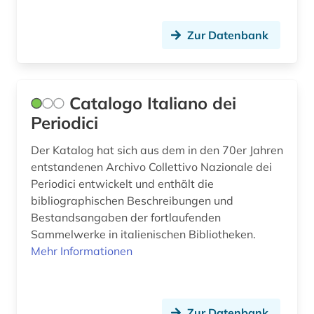
judaistik (1)
kalabresisch (1)
Zur Datenbank
kardinal (1)
karikatur (1)
Catalogo Italiano dei
karl viktor von (1)
Periodici
karte (1)
Der Katalog hat sich aus dem in den 70er Jahren
entstandenen Archivo Collettivo Nazionale dei
katalog (6)
Periodici entwickelt und enthält die
bibliographischen Beschreibungen und
kirchenbuch (1)
Bestandsangaben der fortlaufenden
kirchenmusik (1)
Sammelwerke in italienischen Bibliotheken.
Mehr Informationen
kirchliche eheschließung (1)
klassische philologie (1)
Zur Datenbank