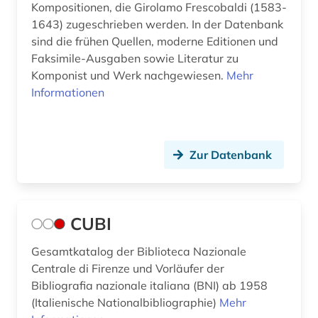
Kompositionen, die Girolamo Frescobaldi (1583-
sprachgeografie (1)
1643) zugeschrieben werden. In der Datenbank
sind die frühen Quellen, moderne Editionen und
sprachpraxis (6)
Faksimile-Ausgaben sowie Literatur zu
Komponist und Werk nachgewiesen.
Mehr
sprachwissenschaft (10)
Informationen
staatliche kunsthalle karlsruhe (1)
stadtplan (1)
Zur Datenbank
statistik (2)
stiftskirche (1)
CUBI
synonym (1)
Gesamtkatalog der Biblioteca Nazionale
südosteuropa (1)
Centrale di Firenze und Vorläufer der
südtirol (2)
Bibliografia nazionale italiana (BNI) ab 1958
(Italienische Nationalbibliographie)
Mehr
templerorden (2)