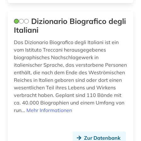
osttirol (1)
paläographie (1)
Dizionario Biografico degli
Italiani
papst (1)
Das Dizionario Biografico degli Italiani ist ein
partitur (1)
vom Istituto Treccani herausgegebenes
petrarca, francesco | schriftsteller;
biographisches Nachschlagewerk in
geschichtsschreiber; lyriker; philosoph; humanist;
italienischer Sprache, das verstorbene Personen
librettist (1)
enthält, die nach dem Ende des Weströmischen
Reiches in Italien geboren sind oder dort einen
pfarre (1)
wesentlichen Teil ihres Lebens und Wirkens
verbracht haben. Geplant sind 110 Bände mit
philosophie (1)
ca. 40.000 Biographien und einem Umfang von
photographie (2)
run...
Mehr Informationen
piranesi (1)
polen (1)
Zur Datenbank