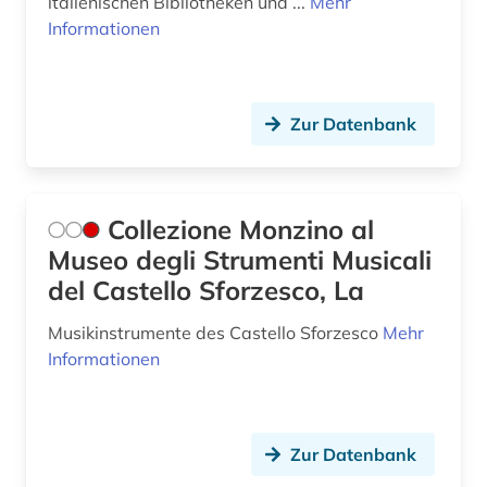
italienischen Bibliotheken und ...
Mehr
nationalbibliografie (3)
Informationen
nationalbibliothek (1)
neapel (1)
Zur Datenbank
neulatein (1)
niederlande (1)
Collezione Monzino al
nordtirol (1)
Museo degli Strumenti Musicali
del Castello Sforzesco, La
online-publikation (1)
oper (2)
Musikinstrumente des Castello Sforzesco
Mehr
Informationen
oral history (1)
oratorium (1)
Zur Datenbank
ostmitteleuropa (1)