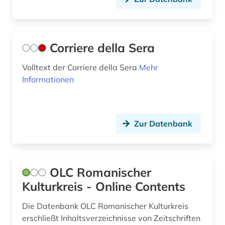
kloster (1)
kolonialismus (1)
kommende &amp;lt;ritterorden&amp;gt; (1)
Corriere della Sera
kommentar (2)
Volltext der Corriere della Sera
Mehr
Informationen
korpus (2)
korpus <linguistik> (1)
Zur Datenbank
kritische ausgabe (1)
kronländer (1)
kultur (2)
OLC Romanischer
Kulturkreis - Online Contents
kulturgeschichte (1)
Die Datenbank OLC Romanischer Kulturkreis
kulturwissenschaften (9)
erschließt Inhaltsverzeichnisse von Zeitschriften