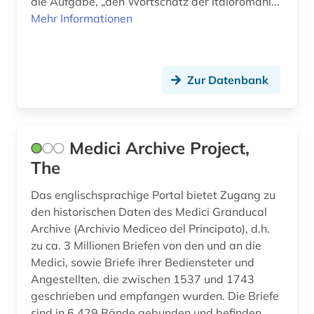
die Aufgabe, „den Wortschatz der Italoromani...
Montenegro (2)
Mehr Informationen
frühe neuzeit (1)
Niederlande (8)
fürstenhaus (1)
Niedersachsen (1)
galloromanistik (5)
Zur Datenbank
Nordamerika (2)
geisteswissenschaften (2)
Nordrhein-Westfalen (1)
gender studies (1)
Medici Archive Project,
Norwegen (4)
genealogie (3)
The
Oesterreich (25)
germanistik (1)
Das englischsprachige Portal bietet Zugang zu
Osmanisches Reich (1)
den historischen Daten des Medici Granducal
geschichte (13)
Archive (Archivio Mediceo del Principato), d.h.
Ostasien (2)
zu ca. 3 Millionen Briefen von den und an die
geschichte &lt;1493-1878&gt; (1)
Medici, sowie Briefe ihrer Bediensteter und
Osteuropa (3)
geschichte 1300-1600 (1)
Angestellten, die zwischen 1537 und 1743
geschrieben und empfangen wurden. Die Briefe
Ostmitteleuropa (1)
geschichte 1350-1500 (1)
sind in 6.429 Bände gebunden und befinden