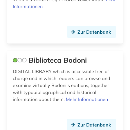
Schweiz (13)
Informationen
geschichte 1943-1945 (1)
Serbien (5)
geschichte <1800-1900> (1)
Slowakei (5)
Zur Datenbank
geschichte der naturwissenschaften (1)
Slowenien (4)
geschlechterforschung (1)
Spanien (11)
gesellschaft (1)
Biblioteca Bodoni
Suedamerika (1)
giambattista (1)
DIGITAL LIBRARY which is accessible free of
Tschechische Republik (4)
charge and in which readers can browse and
giovanni battista (1)
examine virtually Bodoni’s editions, together
Tuerkei (1)
with typobibliographical and historical
girolamo (1)
information about them.
Mehr Informationen
USA (4)
goethezeit (1)
Ukraine (3)
grabmal (1)
Ungarn (5)
Zur Datenbank
grafik (2)