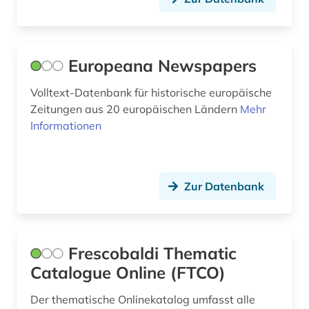
sebastianus <sanctus> (1)
shakespeare (1)
Europeana Newspapers
siglo de oro (1)
Volltext-Datenbank für historische europäische
sizilianisch (1)
Zeitungen aus 20 europäischen Ländern
Mehr
Informationen
skandinavistik (1)
slavistik (1)
Zur Datenbank
somalia (1)
sozialwissenschaften (2)
spanisch (2)
Frescobaldi Thematic
Catalogue Online (FTCO)
sprachatlas (3)
Der thematische Onlinekatalog umfasst alle
sprache (2)