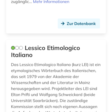
zugänglic...
Mehr Informationen
Kroatien (5)
finanzstatistik (1)
Lettland (3)
firma (1)
Liechtenstein (2)
Zur Datenbank
firmeninformation (1)
Litauen (2)
florenz (1)
Luxemburg (6)
Lessico Etimologico
forschungsprojekt (1)
Italiano
Makedonien (1)
frankreich (3)
Malta (2)
Das Lessico Etimologico Italiano (kurz LEI) ist ein
franziszeische landesaufnahme (1)
etymologisches Wörterbuch des Italienischen,
Mecklenburg-Vorpommern (1)
das seit 1979 von der Akademie der
franziszeischer kataster (1)
Wissenschaften und der Literatur in Mainz
Mittelamerika (3)
französisch (2)
herausgegeben wird. Projektleiter des LEI sind
Elton Prifti und Wolfgang Schweickard (beide
Moldawien (1)
frauengeschichte (1)
Universität Saarbrücken). Die zuständige
Monaco (2)
Kommission stellt sich nach eigenen Aussagen
frescobaldi (1)