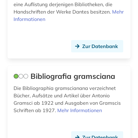
eine Auflistung derjenigen Bibliotheken, die
romanistik (2)
Handschriften der Werke Dantes besitzen.
Mehr
Informationen
rätoromanisch (1)
römerzeit (1)
saiteninstrument (1)
Zur Datenbank
sammlung (1)
san marino (1)
Bibliografia gramsciana
santa maria dellanima (1)
Die Bibliographia gramscianana verzeichnet
Bücher, Aufsätze und Artikel über Antonio
sardisch (1)
Gramsci ab 1922 und Ausgaben von Gramscis
satirezeitschrift (1)
Schriften ab 1927.
Mehr Informationen
schriftsteller (1)
schriftstellerin (1)
Zur Datenbank