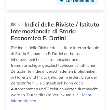
Zur Datenbank
internationales recht (1)
italia (1)
Indici delle Riviste / Istituto
italianistik (30)
Internazionale di Storia
Economica F. Datini
italien (57)
Die Indici delle Riviste des Istituto Internazionale
italienisch (29)
di Storia Economica F. Datini enthalten
Inhaltsverzeichnisse italienischer und
italienische dialekte (1)
fremdsprachiger geschichtswissenschaftlicher
italienische kunstgeschichte (1)
Zeitschriften, die in verschiedenen Bibliotheken
in Florenz und Prato gehalten werden. Liste der
jahrbuch (1)
Zeitschriften. Die Datenbank kann nach
Autorennamen und Titelstichworten durchsucht
johanniterorden (1)
werden. Durch direkte Verlinkung zur...
Mehr
josephinische landesaufnahme (1)
Informationen