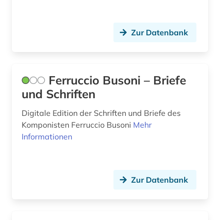
lexikon (1)
libretto (1)
Zur Datenbank
libyen (1)
linguistik (2)
Ferruccio Busoni – Briefe
literarische zeitschrift (1)
und Schriften
literatur (9)
Digitale Edition der Schriften und Briefe des
Komponisten Ferruccio Busoni
Mehr
literaturgeschichte (1)
Informationen
literaturwissenschaft (17)
lusitanistik (1)
Zur Datenbank
lyrik (1)
machiavelli, niccolò | schriftsteller; philosoph;
politiker; geschichtsschreiber; diplomat;