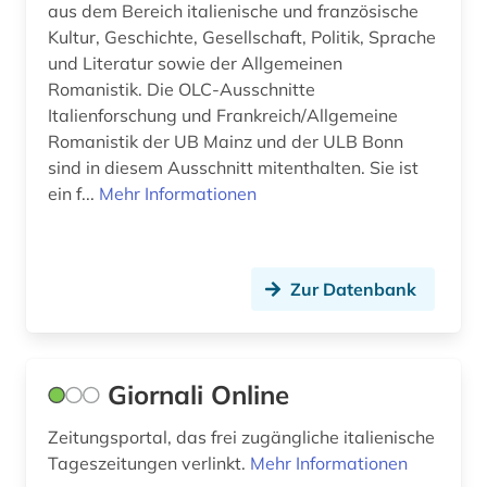
kunst (3)
aus dem Bereich italienische und französische
Kultur, Geschichte, Gesellschaft, Politik, Sprache
kunstauktion (1)
und Literatur sowie der Allgemeinen
Romanistik. Die OLC-Ausschnitte
kunstgeschichte (2)
Italienforschung und Frankreich/Allgemeine
Romanistik der UB Mainz und der ULB Bonn
kunsthandel (1)
sind in diesem Ausschnitt mitenthalten. Sie ist
kunstzeitschrift (1)
ein f...
Mehr Informationen
künstler (1)
künstlerische technik (1)
Zur Datenbank
ladinisch (1)
landeskunde (6)
Giornali Online
latein (2)
Zeitungsportal, das frei zugängliche italienische
lesbenbewegung (1)
Tageszeitungen verlinkt.
Mehr Informationen