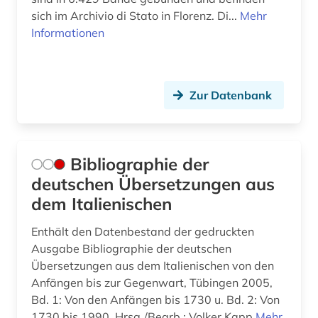
Palaestina (1)
sich im Archivio di Stato in Florenz. Di...
Mehr
geschichte 1420-1600 (1)
Informationen
Polen (9)
geschichte 1490-1960 (1)
Portugal (6)
geschichte 1600-1800 (1)
Zur Datenbank
Rheinland-Pfalz (1)
geschichte 1650-1750 (1)
Roemisches Reich (3)
geschichte 1740-1760 (1)
Rumänien (6)
Bibliographie der
geschichte 1778-1819 (1)
deutschen Übersetzungen aus
Russland, Sowjetunion (5)
geschichte 1800- (1)
dem Italienischen
Saarland (1)
geschichte 1850-1900 (2)
Enthält den Datenbestand der gedruckten
Sachsen (1)
Ausgabe Bibliographie der deutschen
geschichte 1900- (1)
Übersetzungen aus dem Italienischen von den
San Marino (1)
Anfängen bis zur Gegenwart, Tübingen 2005,
geschichte 1917-1970 (1)
Bd. 1: Von den Anfängen bis 1730 u. Bd. 2: Von
Schweden (3)
geschichte 1930 - (1)
1730 bis 1990. Hrsg./Bearb.: Volker Kapp
Mehr