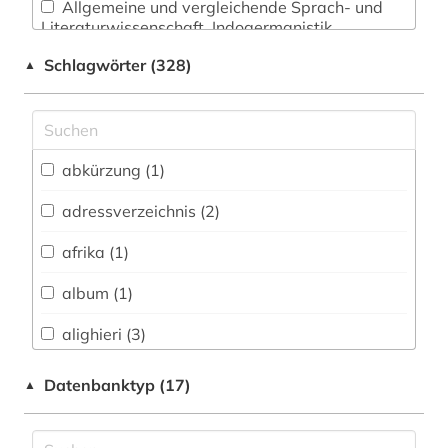
Allgemeine und vergleichende Sprach- und
Literaturwissenschaft. Indogermanistik.
Außereuropäische Sprachen und Literaturen (9)
Schlagwörter (328)
▲
Anglistik. Amerikanistik (1)
Archäologie (5)
Architektur, Bauingenieur- und
abkürzung (1)
Vermessungswesen (5)
adressverzeichnis (2)
Biologie, Biotechnologie (0)
afrika (1)
Buch- und Bibliothekswesen,
Informationswissenschaft (5)
album (1)
Chemie und Pharmazie (0)
alighieri (3)
Elektrotechnik, Elektronik, Nachrichtentechnik
alpen (1)
Datenbanktyp (17)
▲
(0)
alpenverein südtirol (1)
Energietechnik (0)