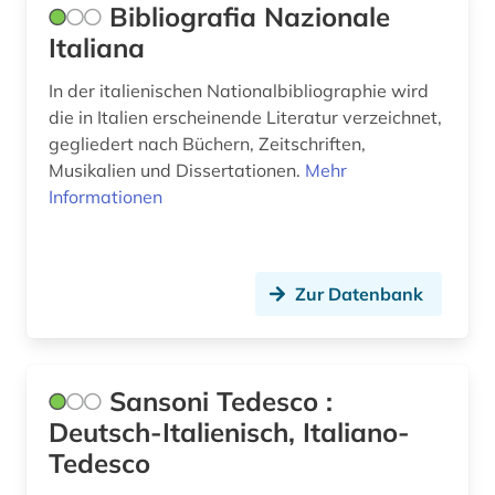
Bibliografia Nazionale
schriftsteller (1)
Italiana
mailand (1)
In der italienischen Nationalbibliographie wird
malerei (1)
die in Italien erscheinende Literatur verzeichnet,
gegliedert nach Büchern, Zeitschriften,
marke (1)
Musikalien und Dissertationen.
Mehr
marxismus (1)
Informationen
massimo (1)
medici (1)
Zur Datenbank
medienkonsum (1)
medienwissenschaft (7)
Sansoni Tedesco :
minderheitensprachen (1)
Deutsch-Italienisch, Italiano-
Tedesco
mittelalter (3)