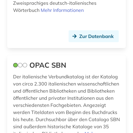
Zweisprachiges deutsch-italienisches
mitteleuropa (2)
Wörterbuch
Mehr Informationen
monetäre statistik (1)
morphologie (1)
Zur Datenbank
musik (2)
musikethnologie (1)
OPAC SBN
musikgeschichte (1)
Der italienische Verbundkatalog ist der Katalog
musikinstrument (1)
von circa 2.300 italienischen wissenschaftlichen
musikleben (1)
und öffentlichen Bibliotheken und Bibliotheken
öffentlicher und privater Institutionen aus den
münzen (1)
verschiedensten Fachgebieten. Angezeigt
werden Titeldaten vom Beginn des Buchdrucks
nachschlagewerk (1)
bis heute. Durchsuchbar über den Catalogo SBN
naher osten (1)
sind außerdem historische Kataloge von 35