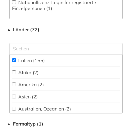
Nationallizenz-Login für registrierte
schriftsteller (1)
Wirtschaftswissenschaften (7)
Einzelpersonen (1)
casa monzino (1)
Wissenschaftskunde, Forschung, Hochschul-,
Museumswesen (1)
dante (4)
Länder (72)
▲
dante alighieri (2)
de inventoribus rerum (1)
Italien (155)
deutsch (6)
Afrika (2)
deutscher alpenverein (1)
Amerika (2)
deutscher orden (1)
Asien (2)
deutsches historisches institut in rom (1)
Australien, Ozeanien (2)
deutsches sprachgebiet (1)
Baden-Wuerttemberg (2)
Formaltyp (1)
▲
deutschland (3)