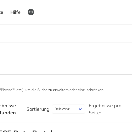
te
Hilfe
EN
 '"Phrase"', etc.), um die Suche zu erweitern oder einzuschränken.
ebnisse
Ergebnisse pro
Sortierung
funden
Seite: