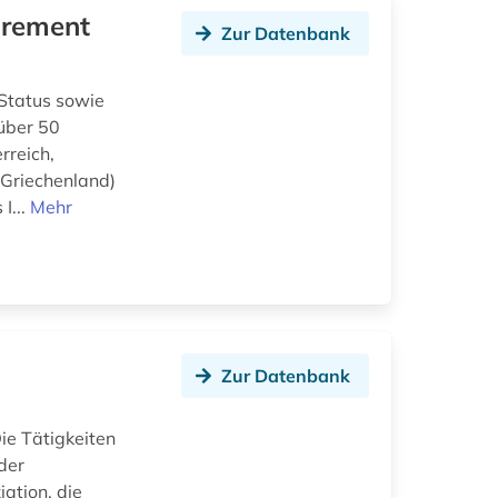
irement
Zur Datenbank
 Status sowie
über 50
rreich,
 Griechenland)
I...
Mehr
Zur Datenbank
d
ie Tätigkeiten
der
ation, die