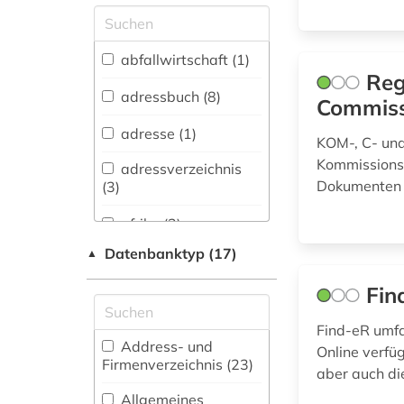
Allgemeine und
vergleichende Sprach-
und
abfallwirtschaft (1)
Literaturwissenschaft.
Reg
Indogermanistik.
adressbuch (8)
Commiss
Außereuropäische
Sprachen und
adresse (1)
KOM-, C- un
Literaturen (12)
Kommissionss
adressverzeichnis
Anglistik.
Dokumenten
(3)
Amerikanistik (8)
afrika (2)
Archäologie (5)
Datenbanktyp (17)
▲
allgemeines
Architektur,
verwaltungsrecht (1)
Bauingenieur- und
Fin
Vermessungswesen
alltag (1)
(12)
Find-eR umfa
Address- und
alpen (1)
Online verfü
Biologie,
Firmenverzeichnis (23
)
aber auch di
Biotechnologie (14)
altbestand (1)
Allgemeines