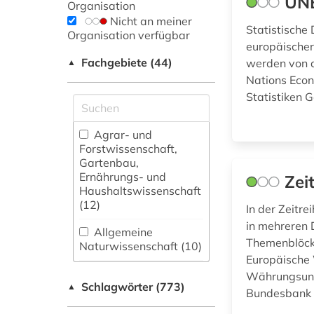
UNE
Organisation
Nicht an meiner
Statistische
Organisation verfügbar
europäischer
Fachgebiete (44)
werden von d
▲
Nations Eco
Statistiken 
Agrar- und
Forstwissenschaft,
Gartenbau,
Ernährungs- und
Zei
Haushaltswissenschaft
(12)
In der Zeitr
in mehreren 
Allgemeine
Themenblöck
Naturwissenschaft (10)
Europäische
Allgemeine und
Währungsuni
Schlagwörter (773)
fachübergreifende
▲
Bundesbank 
Datenbanken (53)