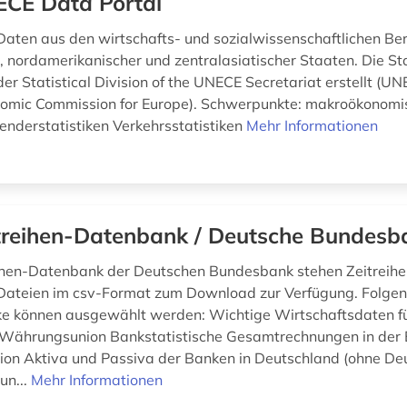
CE Data Portal
 Daten aus den wirtschafts- und sozialwissenschaftlichen Be
, nordamerikanischer und zentralasiatischer Staaten. Die Sta
er Statistical Division of the UNECE Secretariat erstellt (U
nomic Commission for Europe). Schwerpunkte: makroökonomi
Genderstatistiken Verkehrsstatistiken
Mehr Informationen
treihen-Datenbank / Deutsche Bundesb
eihen-Datenbank der Deutschen Bundesbank stehen Zeitreihen
Dateien im csv-Format zum Download zur Verfügung. Folge
e können ausgewählt werden: Wichtige Wirtschaftsdaten fü
 Währungsunion Bankstatistische Gesamtrechnungen in der 
on Aktiva und Passiva der Banken in Deutschland (ohne De
un...
Mehr Informationen