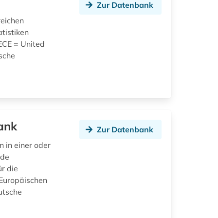
Zur Datenbank
reichen
tistiken
NECE = United
sche
ank
Zur Datenbank
 in einer oder
nde
r die
Europäischen
utsche