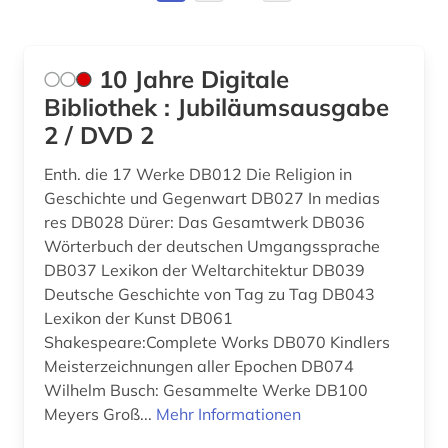
betriebswirtschaftslehre (1)
Nordamerika (2)
bibiografie 1472-1700 (1)
Oesterreich (2)
10 Jahre Digitale
bibliografie (38)
Ostasien (1)
Bibliothek : Jubiläumsausgabe
2 / DVD 2
bibliografin (1)
Portugal (16)
Enth. die 17 Werke DB012 Die Religion in
bibliographie (19)
Roemisches Reich (2)
Geschichte und Gegenwart DB027 In medias
bibliographie 1400-1999 (1)
Rumänien (5)
res DB028 Dürer: Das Gesamtwerk DB036
Wörterbuch der deutschen Umgangssprache
bibliographie 1800-2005 (1)
Russland, Sowjetunion (1)
DB037 Lexikon der Weltarchitektur DB039
Deutsche Geschichte von Tag zu Tag DB043
biblioteca nacional de españa (1)
Schweden (1)
Lexikon der Kunst DB061
bibliothek (3)
Shakespeare:Complete Works DB070 Kindlers
Schweiz (8)
Meisterzeichnungen aller Epochen DB074
bibliotheken (1)
Slowakei (1)
Wilhelm Busch: Gesammelte Werke DB100
Meyers Groß...
Mehr Informationen
bibliothekswesen (1)
Spanien (56)