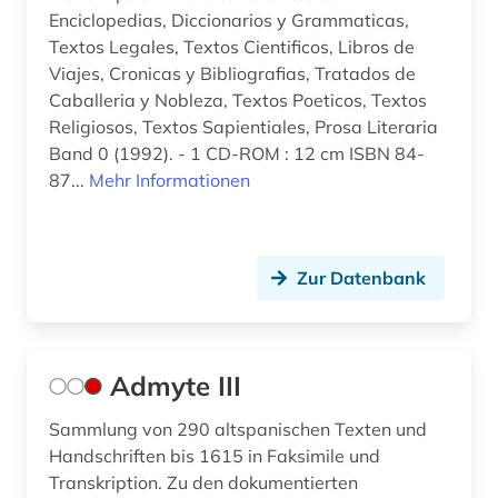
Enciclopedias, Diccionarios y Grammaticas,
darstellende kunst (1)
Textos Legales, Textos Cientificos, Libros de
dauphiné (1)
Viajes, Cronicas y Bibliografias, Tratados de
Caballeria y Nobleza, Textos Poeticos, Textos
de inventoribus rerum (1)
Religiosos, Textos Sapientiales, Prosa Literaria
Band 0 (1992). - 1 CD-ROM : 12 cm ISBN 84-
denkmal (1)
87...
Mehr Informationen
deutsch (40)
deutsche philologie (1)
Zur Datenbank
dialekt (1)
dialektologie (2)
Admyte III
dichtung (1)
Sammlung von 290 altspanischen Texten und
didaktik (2)
Handschriften bis 1615 in Faksimile und
die rougon-macquart (1)
Transkription. Zu den dokumentierten