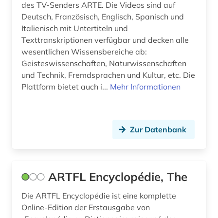
des TV-Senders ARTE. Die Videos sind auf
Deutsch, Französisch, Englisch, Spanisch und
geschichte 1930 - (1)
Italienisch mit Untertiteln und
geschichte 1933-1945 (1)
Texttranskriptionen verfügbar und decken alle
wesentlichen Wissensbereiche ab:
geschichte 1945- (1)
Geisteswissenschaften, Naturwissenschaften
und Technik, Fremdsprachen und Kultur, etc. Die
geschichte <1801-1900> (1)
Plattform bietet auch i...
Mehr Informationen
geschichte anfänge – 1226 (1)
geschichte der philologie (1)
Zur Datenbank
geschichte der romanistik (1)
geschichtswissenschaft (1)
ARTFL Encyclopédie, The
gesellschaft (1)
Die ARTFL Encyclopédie ist eine komplette
gesundheit &amp; ernährung (1)
Online-Edition der Erstausgabe von
giacomo (1)