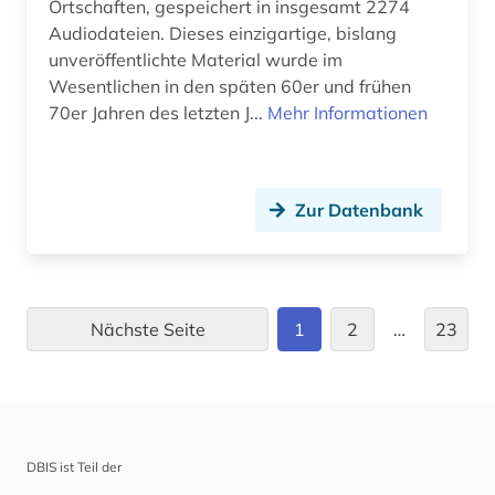
Ortschaften, gespeichert in insgesamt 2274
kino (2)
Audiodateien. Dieses einzigartige, bislang
unveröffentlichte Material wurde im
kirchenlatein (1)
Wesentlichen in den späten 60er und frühen
klassische philologie (1)
70er Jahren des letzten J...
Mehr Informationen
kognitive linguistik (1)
kollokationswörterbuch (1)
Zur Datenbank
kolonialismus (1)
kommentar (2)
Nächste Seite
1
2
…
23
kommunikation (1)
kommunikationswissenschaft (2)
komponist (1)
DBIS ist Teil der
komödie (1)