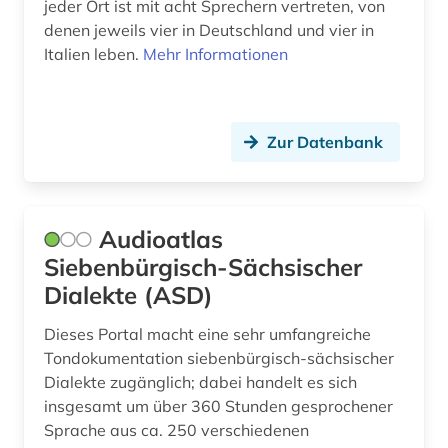
jeder Ort ist mit acht Sprechern vertreten, von
karibik (5)
denen jeweils vier in Deutschland und vier in
karibik-literatur (1)
Italien leben.
Mehr Informationen
karte (1)
katalanien (1)
Zur Datenbank
katalanisch (2)
katalanistik (1)
Audioatlas
katalog (10)
Siebenbürgisch-Sächsischer
Dialekte (ASD)
katalonien (2)
Dieses Portal macht eine sehr umfangreiche
katholische kirche (1)
Tondokumentation siebenbürgisch-sächsischer
katholische kirche. sancta sedes (1)
Dialekte zugänglich; dabei handelt es sich
insgesamt um über 360 Stunden gesprochener
kinderliteratur (2)
Sprache aus ca. 250 verschiedenen