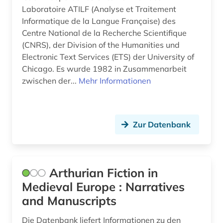
hispanos (1)
Laboratoire ATILF (Analyse et Traitement
historische lexikographie (3)
Informatique de la Langue Française) des
Centre National de la Recherche Scientifique
historische sprachwissenschaft (2)
(CNRS), der Division of the Humanities und
Electronic Text Services (ETS) der University of
hochschulschrift (3)
Chicago. Es wurde 1982 in Zusammenarbeit
zwischen der...
Mehr Informationen
hochschulschriften (1)
honoré de (1)
hugo (1)
Zur Datenbank
humanismus (4)
iberische halbinsel (1)
Arthurian Fiction in
iberoamerika (2)
Medieval Europe : Narratives
and Manuscripts
iberoromanisch (1)
Die Datenbank liefert Informationen zu den