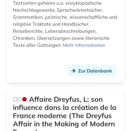
Textsorten gehören u.a. enzyklopädische
digital humanities (1)
Nachschlagewerke, Sprachwörterbücher,
Grammatiken, juristische, wissenschaftliche und
digitalisat (1)
religiöse Traktate und Handbücher,
Reiseberichte, Lebensbeschreibungen,
digitalisierung (1)
Chroniken, Übersetzungen sowie literarische
discovery service (1)
Texte aller Gattungen.
Mehr Informationen
dissertation (4)
divina commedia (2)
Zur Datenbank
dokumentarfilm (1)
dokumentation (2)
Affaire Dreyfus, L: son
dolmetschen (1)
influence dans la création de la
France moderne (The Dreyfus
drama (7)
Affair in the Making of Modern
dresden (2)