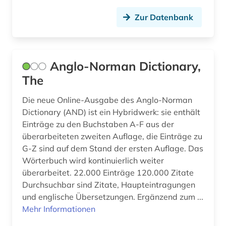
futurismus (1)
Zur Datenbank
förderpreis für deutsche wissenschaftler im g.
w. leibniz-programm (1)
fürstliche bibliothek corvey (1)
Anglo-Norman Dictionary,
gabriel (1)
The
galicien (2)
Die neue Online-Ausgabe des Anglo-Norman
Dictionary (AND) ist ein Hybridwerk: sie enthält
galicisch (1)
Einträge zu den Buchstaben A-F aus der
galicisch-portugiesisch (2)
überarbeiteten zweiten Auflage, die Einträge zu
G-Z sind auf dem Stand der ersten Auflage. Das
galloromanisch (1)
Wörterbuch wird kontinuierlich weiter
überarbeitet. 22.000 Einträge 120.000 Zitate
galloromanistik (66)
Durchsuchbar sind Zitate, Haupteintragungen
und englische Übersetzungen. Ergänzend zum ...
garcía márquez (1)
Mehr Informationen
gedenktag (1)