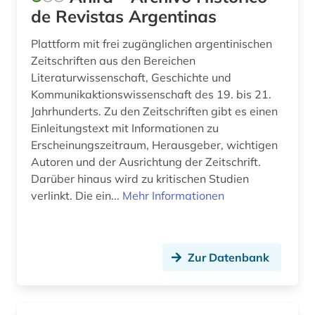
de Revistas Argentinas
elektronische ressource (1)
Plattform mit frei zugänglichen argentinischen
elektronische zeitschrift (13)
Zeitschriften aus den Bereichen
Literaturwissenschaft, Geschichte und
elektronisches buch (23)
Kommunikaktionswissenschaft des 19. bis 21.
elektronisches publizieren (1)
Jahrhunderts. Zu den Zeitschriften gibt es einen
Einleitungstext mit Informationen zu
elvish (1)
Erscheinungszeitraum, Herausgeber, wichtigen
Autoren und der Ausrichtung der Zeitschrift.
england (1)
Darüber hinaus wird zu kritischen Studien
englisch (37)
verlinkt. Die ein...
Mehr Informationen
englische literatur (1)
enzyklopädie (10)
Zur Datenbank
erlebnisbericht (2)
erzieher (1)