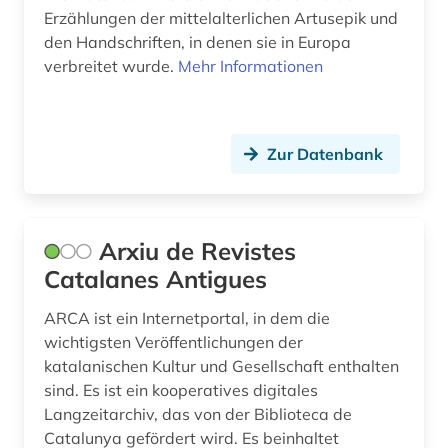
iberoromanistik (58)
Erzählungen der mittelalterlichen Artusepik und
den Handschriften, in denen sie in Europa
il decamerone (1)
verbreitet wurde.
Mehr Informationen
indien (1)
indigenes volk (1)
Zur Datenbank
indogermanische sprachen (1)
indogermanistik (1)
Arxiu de Revistes
informatik (1)
Catalanes Antigues
informationswissenschaft (1)
ARCA ist ein Internetportal, in dem die
ingenieurwissenschaften (1)
wichtigsten Veröffentlichungen der
katalanischen Kultur und Gesellschaft enthalten
inhalt (1)
sind. Es ist ein kooperatives digitales
inka (1)
Langzeitarchiv, das von der Biblioteca de
Catalunya gefördert wird. Es beinhaltet