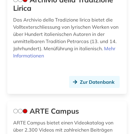
Lirica
geschichte 1700-1800 (1)
Das Archivio della Tradizione lirica bietet die
geschichte 1741 - 1927 (1)
Volltexterschliessung von lyrischen Werken von
über Hundert italienischen Autoren in der
geschichte 1751-1772 (1)
unmittelbaren Tradition Petrarcas (13. und 14.
geschichte 1789-1870 (1)
Jahrhundert). Menüführung in italienisch.
Mehr
Informationen
geschichte 1789-1960 (2)
geschichte 1790-1920 (1)
Zur Datenbank
geschichte 1800-1950 (1)
geschichte 1807-1929 (1)
geschichte 1827-1923 (1)
ARTE Campus
geschichte 1850-1900 (2)
ARTE Campus bietet einen Videokatalog von
über 2.300 Videos mit zahlreichen Beiträgen
geschichte 1918-1959 (1)