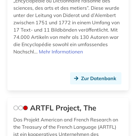
„Encyclopédie ou Dictionnaire raisonné des
sciences, des arts et des metiers”. Diese wurde
giovanni (1)
unter der Leitung von Diderot und d’Alembert
zwischen 1751 und 1772 in einem Umfang von
grammatik (9)
17 Text- und 11 Bildbänden veröffentlicht. Mit
griechisch (3)
74.000 Artikeln von mehr als 130 Autoren war
die Encyclopédie sowohl ein umfassendes
gustave (1)
Nachschl...
Mehr Informationen
góngora y argote (1)
handschrift (2)
Zur Datenbank
heiliger (1)
hennin (1)
ARTFL Project, The
hispanistik (65)
Das Projekt American and French Research on
hispanoamerikanisch (1)
the Treasury of the French Language (ARTFL)
ist ein kooperatives Unternehmen des