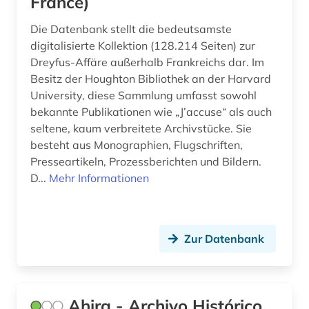
France)
dreyfus-affäre (1)
Die Datenbank stellt die bedeutsamste
digitalisierte Kollektion (128.214 Seiten) zur
drittes reich (2)
Dreyfus-Affäre außerhalb Frankreichs dar. Im
druckgraphik (1)
Besitz der Houghton Bibliothek an der Harvard
University, diese Sammlung umfasst sowohl
druckwerk (7)
bekannte Publikationen wie „J’accuse“ als auch
seltene, kaum verbreitete Archivstücke. Sie
dänisch (3)
besteht aus Monographien, Flugschriften,
e-learning (1)
Presseartikeln, Prozessberichten und Bildern.
D...
Mehr Informationen
edition (2)
einführung (2)
Zur Datenbank
einsprachiges wörterbuch (1)
elektronische bibliothek (4)
Ahira - Archivo Histórico
elektronische publikation (2)