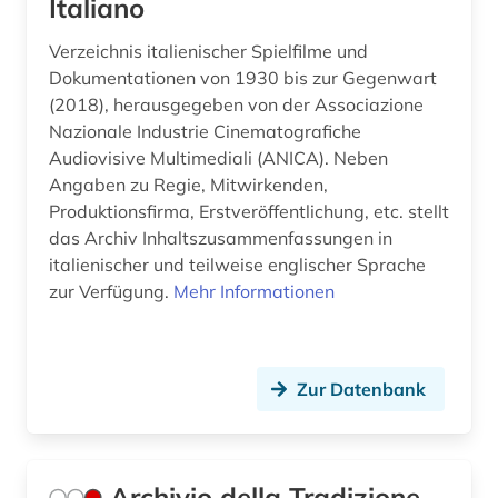
Italiano
geschichte 1450-1700 (1)
Verzeichnis italienischer Spielfilme und
Dokumentationen von 1930 bis zur Gegenwart
geschichte 1450-1912 (1)
(2018), herausgegeben von der Associazione
geschichte 1495-1992 (1)
Nazionale Industrie Cinematografiche
Audiovisive Multimediali (ANICA). Neben
geschichte 1500-1600 (1)
Angaben zu Regie, Mitwirkenden,
Produktionsfirma, Erstveröffentlichung, etc. stellt
geschichte 1500-1680 (1)
das Archiv Inhaltszusammenfassungen in
geschichte 1500-2014 (1)
italienischer und teilweise englischer Sprache
zur Verfügung.
Mehr Informationen
geschichte 1600 - 2000 (1)
geschichte 1600-1700 (2)
Zur Datenbank
geschichte 1606-1935 (1)
geschichte 1680-1790 (1)
geschichte 1694-1935 (1)
Archivio della Tradizione