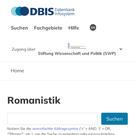
Suchen
Fachgebiete
Hilfe
EN
Zugang über
Stiftung Wissenschaft und Politik (SWP)
Home
Romanistik
Suchen
Nutzen Sie die
vereinfachte Abfragesyntax
('+' = AND, '|' = OR,
'"Phrase"', etc.), um die Suche zu erweitern oder einzuschränken.