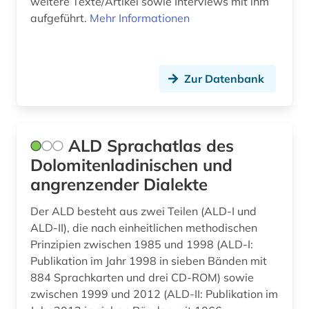
weitere Texte/Artikel sowie Interviews mit ihm
aufgeführt.
Mehr Informationen
fid darstellende kunst (1)
fid romanistik (2)
Zur Datenbank
film (6)
filmgeschichte (1)
finnisch (1)
ALD Sprachatlas des
Dolomitenladinischen und
flaubert (1)
angrenzender Dialekte
florenz (1)
Der ALD besteht aus zwei Teilen (ALD-I und
flugschrift (2)
ALD-II), die nach einheitlichen methodischen
Prinzipien zwischen 1985 und 1998 (ALD-I:
forschung (1)
Publikation im Jahr 1998 in sieben Bänden mit
884 Sprachkarten und drei CD-ROM) sowie
forschungsdaten (1)
zwischen 1999 und 2012 (ALD-II: Publikation im
forschungsprojekt (1)