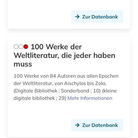
bibliothèque nationale de france (1)
Suedamerika (25)
Zur Datenbank
bibliothèque royale albert i. (1)
USA (1)
bilddatenbank (1)
Ungarn (1)
bildungsforschung (1)
Vatikanstadt (1)
100 Werke der
Weltliteratur, die jeder haben
biografie (12)
muss
biographie (10)
100 Werke von 84 Autoren aus allen Epochen
biowissenschaften (1)
der Weltliteratur, von Aischylos bis Zola.
(Digitale Bibliothek : Sonderband ; 10) (kleine
blaise (1)
digitale bibliothek ; 29)
Mehr Informationen
boccaccio (1)
bonaparte (familie) (1)
Zur Datenbank
brief (2)