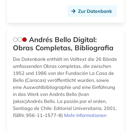
französische literatur (3)
Zur Datenbank
französische revolution (1)
französischer bibliothekenverbund (1)
französisches sprachgebiet (1)
Andrés Bello Digital:
Obras Completas, Bibliografia
frauenbewegung (1)
Die Datenbank enthält im Volltext die 26 Bände
frauenforschung (1)
umfassenden Obras completas, die zwischen
frauenliteratur (1)
1952 und 1986 von der Fundación La Casa de
Bello (Caracas) veröffentlicht wurden, sowie
freie plattform (1)
eine Auswahlbibliographie und eine Einführung
in das Werk von Andrés Bello (Ivan
fremdsprache (3)
Jaksic)Andrés Bello. La pasión por el orden,
Santiago de Chile: Editorial Universitaria, 2001,
fremdsprachenlernen (1)
ISBN: 956-11-1577-8)
Mehr Informationen
fremdwort (1)