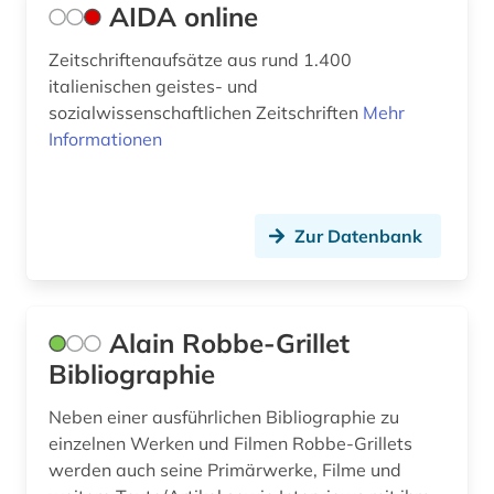
AIDA online
ethnologie (1)
Zeitschriftenaufsätze aus rund 1.400
etymologie (5)
italienischen geistes- und
sozialwissenschaftlichen Zeitschriften
Mehr
europa (5)
Informationen
fachdidaktik (15)
fachgeschichte (2)
Zur Datenbank
fachliteratur (1)
fachportal (2)
Alain Robbe-Grillet
fernando pessoa (1)
Bibliographie
fernsehen (3)
Neben einer ausführlichen Bibliographie zu
einzelnen Werken und Filmen Robbe-Grillets
feuilleton (1)
werden auch seine Primärwerke, Filme und
fid (1)