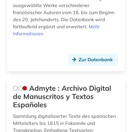
ausgewählte Werke verschiedener
canada (1)
französischer Autoren vom 16. bis zum Beginn
carl de (1)
des 20. Jahrhunderts. Die Datenbank wird
fortlaufend ergänzt und erweitert.
Mehr
chemie (6)
Informationen
chinesisch (5)
christentum (1)
Zur Datenbank
chrétien de troyes (1)
comédie française (1)
Admyte : Archivo Digital
corneille (1)
de Manuscritos y Textos
dante (3)
Españoles
dante <alighieri> (1)
Sammlung digitalisierter Texte des spanischen
Mittelalters bis 1615 in Faksimile und
dante alighieri (2)
Transkription. Enthaltene Textsorten: