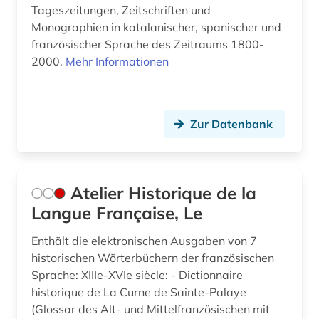
internationale verflechtung (1)
Tageszeitungen, Zeitschriften und
Monographien in katalanischer, spanischer und
internetportal (1)
französischer Sprache des Zeitraums 1800-
2000.
Mehr Informationen
irland / literatur / irisch (1)
italia (1)
italianistik (57)
Zur Datenbank
italien (21)
italienisch (72)
Atelier Historique de la
italienische dialekte (1)
Langue Française, Le
italienische literatur (1)
Enthält die elektronischen Ausgaben von 7
historischen Wörterbüchern der französischen
italiensch (1)
Sprache: XIIIe-XVIe siècle: - Dictionnaire
historique de La Curne de Sainte-Palaye
japanisch (3)
(Glossar des Alt- und Mittelfranzösischen mit