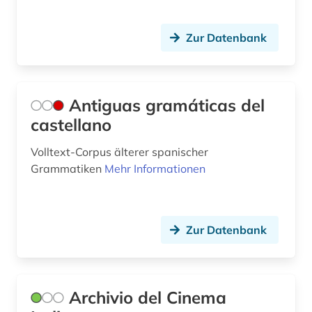
geisteswissenschaften (27)
Zur Datenbank
gelehrtenkorrespondenz (1)
generative ki (1)
Antiguas gramáticas del
geologie (1)
castellano
germanistik (5)
Volltext-Corpus älterer spanischer
geschichte (33)
Grammatiken
Mehr Informationen
geschichte &lt;1475-1700&gt; (1)
geschichte &lt;1550-1921&gt; (1)
Zur Datenbank
geschichte 1300-1600 (3)
geschichte 1300-1900 (2)
Archivio del Cinema
geschichte 1350-1500 (1)