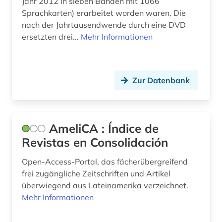
Jahr 2012 in sieben Bänden mit 1066
Sprachkarten) erarbeitet worden waren. Die
forschungsreise (1)
nach der Jahrtausendwende durch eine DVD
ersetzten drei...
Mehr Informationen
foto (1)
fotografie (2)
Zur Datenbank
francesco (1)
frankokanadisch (2)
frankophonie (1)
AmeliCA : Índice de
Revistas en Consolidación
frankreich (33)
Open-Access-Portal, das fächerübergreifend
frankreich <nord> (1)
frei zugängliche Zeitschriften und Artikel
frankreich zeitung (1)
überwiegend aus Lateinamerika verzeichnet.
Mehr Informationen
französisch (87)