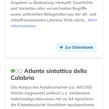
jean (1)
Angaben zu Bedeutung, Herkunft, Geschichte
und Varianten aller verzeichneten Begriffe
jiddisch (1)
sowie zahlreichen Belegstellen aus der alt- und
mittelfranzösischen Literatur XVIIe siècle...
Mehr
judenspanisch (1)
Informationen
judenverfolgung (2)
jugendliteratur (2)
Zur Datenbank
jules (1)
jüdische studien (2)
Atlante sintattico della
kaiser (1)
Calabria
kalabresisch (1)
Das Korpus des Kalabresischen (ca. 400.000
kanada (2)
Wörter insgesamt) umfasst u.a. mindestens
halbstündige Interviews mit ca. 64 Sprechern,
kanon (1)
die 8 kalabresische Varietäten repräsentieren;