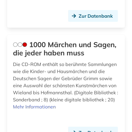
Irland (1)
audiodatei (1)
Zur Datenbank
Island (1)
audiovisuelle medien (1)
Israel (6)
aufsatz (1)
Italien (1)
1000 Märchen und Sagen,
babylonisch (1)
die jeder haben muss
Japan (3)
bad kissingen (1)
Die CD-ROM enthält so berühmte Sammlungen
Jugoslawien (3)
balkanromanistik (2)
wie die Kinder- und Hausmärchen und die
Kanada (3)
Deutschen Sagen der Gebrüder Grimm sowie
barock (1)
eine Auswahl der schönsten Kunstmärchen von
Korea (1)
Wieland bis Hofmannsthal. (Digitale Bibliothek :
baudenkmal (1)
Sonderband ; 8) (kleine digitale bibliothek ; 20)
Kroatien (3)
Mehr Informationen
bayerisch schwaben (1)
Lettland (1)
bayern (3)
Liechtenstein (1)
belgien (2)