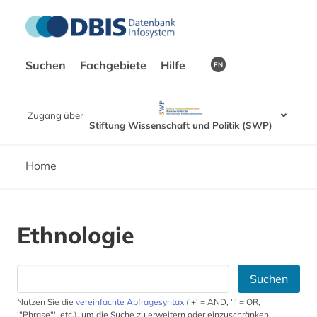
Suchen
Fachgebiete
Hilfe
EN
Zugang über
Stiftung Wissenschaft und Politik (SWP)
Home
Ethnologie
Suchen
Nutzen Sie die
vereinfachte Abfragesyntax
('+' = AND, '|' = OR,
'"Phrase"', etc.), um die Suche zu erweitern oder einzuschränken.