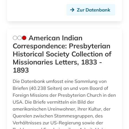
globalisierung (3)
Zur Datenbank
gotland (1)
grafikdesign (4)
American Indian
Correspondence: Presbyterian
grammatik (1)
Historical Society Collection of
griechenland (1)
Missionaries Letters, 1833 -
1893
großbritannien (5)
grönland (2)
Die Datenbank umfasst eine Sammlung von
Briefen (40.238 Seiten) an und vom Board of
guangzhou (2)
Foreign Missions der Presbyterian Church in den
USA. Die Briefe vermitteln ein Bild der
gutshof (1)
amerikanischen Ureinwohner, ihrer Kultur, der
Querelen zwischen Stammesgruppen, des
halle (saale) (1)
Verhältnisses zur US-Regierung sowie der
hamburg (1)