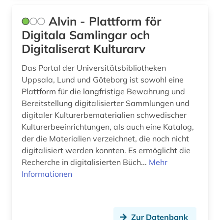
geisteswissenschaften (28)
Alvin - Plattform för
gender (1)
Digitala Samlingar och
Digitaliserat Kulturarv
gender studies (1)
Das Portal der Universitätsbibliotheken
genderstudien (4)
Uppsala, Lund und Göteborg ist sowohl eine
Plattform für die langfristige Bewahrung und
generative ki (1)
Bereitstellung digitalisierter Sammlungen und
gentechnik (1)
digitaler Kulturerbematerialien schwedischer
Kulturerbeeinrichtungen, als auch eine Katalog,
geografie (4)
der die Materialien verzeichnet, die noch nicht
digitalisiert werden konnten. Es ermöglicht die
geographie (2)
Recherche in digitalisierten Büch...
Mehr
geographische daten (1)
Informationen
georg thomas von (1)
geowissenschaften (2)
Zur Datenbank