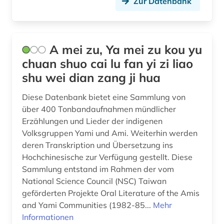
Zur Datenbank
Litauen (2)
belgische fotografie (1)
Makedonien (1)
belgische kultur (1)
A mei zu, Ya mei zu kou yu
Mecklenburg-Vorpommern (1)
belgische kunst (1)
chuan shuo cai lu fan yi zi liao
Mittelamerika (9)
shu wei dian zang ji hua
benin (1)
Moldawien (2)
Diese Datenbank bietet eine Sammlung von
berber (1)
über 400 Tonbandaufnahmen mündlicher
Montenegro (3)
Erzählungen und Lieder der indigenen
bergen (norwegen) (1)
Volksgruppen Yami und Ami. Weiterhin werden
Niederlande (3)
berufe (1)
deren Transkription und Übersetzung ins
Niedersachsen (1)
Hochchinesische zur Verfügung gestellt. Diese
bezeichnung (1)
Sammlung entstand im Rahmen der vom
Nordamerika (6)
National Science Council (NSC) Taiwan
bibliografie (20)
geförderten Projekte Oral Literature of the Amis
Nordrhein-Westfalen (1)
bibliographie (7)
and Yami Communities (1982-85...
Mehr
Norwegen (11)
Informationen
bibliothek (1)