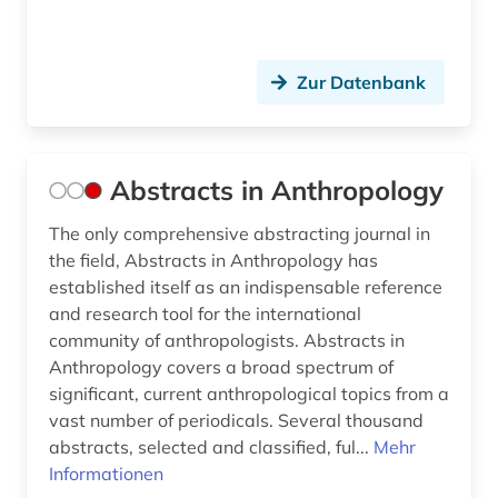
Oesterreich (6)
biblische studien (1)
Osmanisches Reich (2)
Zur Datenbank
bildarchiv (1)
Ostasien (7)
bilddatenbank (4)
Osteuropa (6)
bildnis (1)
Abstracts in Anthropology
Ostmitteleuropa (2)
bildsammlung (1)
The only comprehensive abstracting journal in
Palaestina (1)
the field, Abstracts in Anthropology has
bildstock (2)
established itself as an indispensable reference
Polen (1)
and research tool for the international
bildung (3)
community of anthropologists. Abstracts in
Portugal (2)
biografie (2)
Anthropology covers a broad spectrum of
Rheinland-Pfalz (1)
significant, current anthropological topics from a
biographie (2)
vast number of periodicals. Several thousand
Roemisches Reich (3)
abstracts, selected and classified, ful...
Mehr
biologie (1)
Informationen
Rumänien (3)