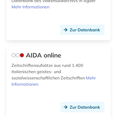
Datenbank des Volksmusikarchivs in Agder
Mehr Informationen
fachdidaktik (1)
fachinformationsdienst (2)
fachliteratur (1)
Zur Datenbank
fachportal (1)
fakten (1)
AIDA online
feldforschung (2)
Zeitschriftenaufsätze aus rund 1.400
italienischen geistes- und
feminismus (1)
sozialwissenschaftlichen Zeitschriften
Mehr
fernsehen (2)
Informationen
fest (1)
fid asien (2)
Zur Datenbank
fid darstellende kunst (1)