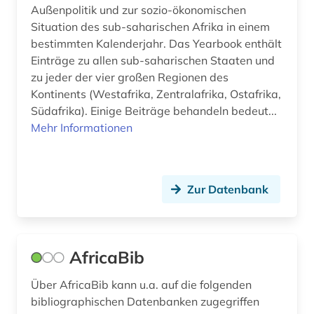
denkmal (3)
Außenpolitik und zur sozio-ökonomischen
Situation des sub-saharischen Afrika in einem
design (2)
bestimmten Kalenderjahr. Das Yearbook enthält
Einträge zu allen sub-saharischen Staaten und
deutsch (6)
zu jeder der vier großen Regionen des
Kontinents (Westafrika, Zentralafrika, Ostafrika,
deutsche kolonialgesellschaft (1)
Südafrika). Einige Beiträge behandeln bedeut...
deutsches volksliedarchiv (1)
Mehr Informationen
deutschland (9)
deutschsprachige gemeinschaft (1)
Zur Datenbank
dialekt (2)
diaspora (1)
AfricaBib
diasporastudien (1)
Über AfricaBib kann u.a. auf die folgenden
dienstleistung (3)
bibliographischen Datenbanken zugegriffen