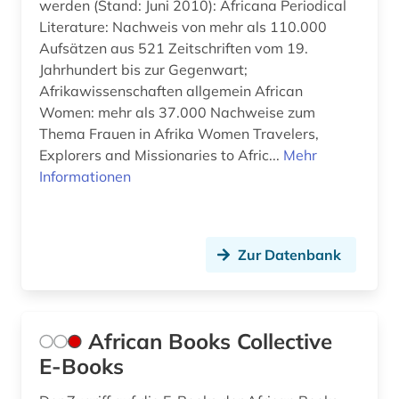
werden (Stand: Juni 2010): Africana Periodical
digital database (1)
Literature: Nachweis von mehr als 110.000
Aufsätzen aus 521 Zeitschriften vom 19.
digitalisat (1)
Jahrhundert bis zur Gegenwart;
digitalisate (1)
Afrikawissenschaften allgemein African
Women: mehr als 37.000 Nachweise zum
digitalisierung (1)
Thema Frauen in Afrika Women Travelers,
Explorers and Missionaries to Afric...
Mehr
discovery service (1)
Informationen
diskriminierung (1)
dissertation (2)
Zur Datenbank
dokumentarfilm (9)
dokumentarfilme (1)
African Books Collective
dokumentation (2)
E-Books
drama (2)