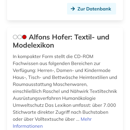
foto (1)
Zur Datenbank
fotoarchiv (2)
fotografie (7)
Alfons Hofer: Textil- und
fotographie (1)
Modelexikon
fotosammlung (1)
In kompakter Form stellt die CD-ROM
fragment (1)
Fachwissen aus folgenden Bereichen zur
Verfügung: Herren-, Damen- und Kindermode
frankreich (1)
Haus-, Tisch- und Bettwäsche Heimtextilien und
frau (1)
Raumausstattung Maschenwaren,
einschließlich Raschel und Nähwirk Textiltechnik
frauen (1)
Ausrüstungsverfahren Humanökologie
Umweltschutz Das Lexikon umfasst: über 7.000
frauen- und geschlechterforschung (1)
Stichworte direkter Zugriff nach Buchstaben
oder über Volltextsuche über ...
frauenforschung (1)
Mehr
Informationen