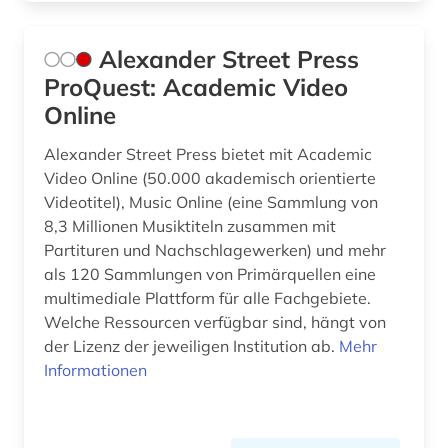
fid lateinamerika (4)
Alexander Street Press
fid nahost-, nordafrika- und islamstudien (2)
ProQuest: Academic Video
Online
fid nordeuropa (1)
Alexander Street Press bietet mit Academic
fid sozial- und kulturanthropologie (5)
Video Online (50.000 akademisch orientierte
fid-lizenz (1)
Videotitel), Music Online (eine Sammlung von
8,3 Millionen Musiktiteln zusammen mit
film (11)
Partituren und Nachschlagewerken) und mehr
als 120 Sammlungen von Primärquellen eine
filmgeschichte (1)
multimediale Plattform für alle Fachgebiete.
Welche Ressourcen verfügbar sind, hängt von
finanzwirtschaft (3)
der Lizenz der jeweiligen Institution ab.
Mehr
finnland (7)
Informationen
finnlandschwedisch (1)
flandern (belgien) (1)