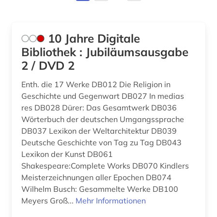
Deutschland (13)
arktis (6)
Estland (1)
aruba (1)
10 Jahre Digitale
Europa (4)
Bibliothek : Jubiläumsausgabe
asch (1)
2 / DVD 2
Finnland (7)
asiatische studien (1)
Enth. die 17 Werke DB012 Die Religion in
Frankreich (3)
asien (4)
Geschichte und Gegenwart DB027 In medias
GUS (1)
res DB028 Dürer: Das Gesamtwerk DB036
asienforschung (1)
Wörterbuch der deutschen Umgangssprache
Griechenland (1)
DB037 Lexikon der Weltarchitektur DB039
assyriologie (2)
Deutsche Geschichte von Tag zu Tag DB043
Griechenland (Altertum) (3)
Lexikon der Kunst DB061
assyrisch (1)
Shakespeare:Complete Works DB070 Kindlers
Großbritannien (8)
asyl (1)
Meisterzeichnungen aller Epochen DB074
Hamburg (1)
Wilhelm Busch: Gesammelte Werke DB100
atlas (2)
Meyers Groß...
Mehr Informationen
Hessen (1)
audio recordings (1)