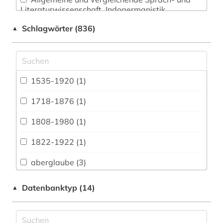
Literaturwissenschaft. Indogermanistik.
Außereuropäische Sprachen und Literaturen (82)
Schlagwörter (836)
▲
Anglistik. Amerikanistik (48)
Archäologie (69)
Architektur, Bauingenieur- und
1535-1920 (1)
Vermessungswesen (32)
1718-1876 (1)
Biologie, Biotechnologie (31)
1808-1980 (1)
Buch- und Bibliothekswesen,
Informationswissenschaft (35)
1822-1922 (1)
Chemie und Pharmazie (20)
aberglaube (3)
Elektrotechnik, Elektronik, Nachrichtentechnik
abkommen (1)
Datenbanktyp (14)
▲
(14)
abolitionismus (1)
Energietechnik (16)