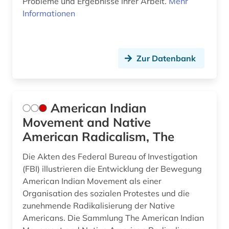
Probleme und Ergebnisse ihrer Arbeit.
Mehr
Informationen
handel (3)
handschrift (5)
Zur Datenbank
handwerk (1)
haus (1)
hausa (1)
American Indian
Movement and Native
hebräisch (1)
American Radicalism, The
heiligenverehrung (1)
Die Akten des Federal Bureau of Investigation
heiliger (2)
(FBI) illustrieren die Entwicklung der Bewegung
American Indian Movement als einer
hethitisch (1)
Organisation des sozialen Protestes und die
zunehmende Radikalisierung der Native
hexe (1)
Americans. Die Sammlung The American Indian
hexenglaube (1)