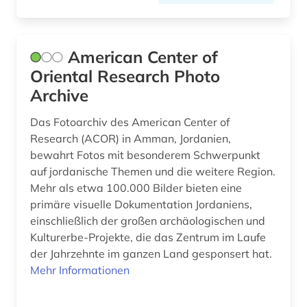
geschichte 1931-2000 (1)
geschichte 1941-1 (1)
American Center of
Oriental Research Photo
geschichte 3350 v.chr.-400 v.chr. (1)
Archive
geschichtsschreibung (1)
Das Fotoarchiv des American Center of
geschlechterforschung (2)
Research (ACOR) in Amman, Jordanien,
bewahrt Fotos mit besonderem Schwerpunkt
gesellschaft (2)
auf jordanische Themen und die weitere Region.
Mehr als etwa 100.000 Bilder bieten eine
gesellschaftswissenschaften (1)
primäre visuelle Dokumentation Jordaniens,
gesundheit (2)
einschließlich der großen archäologischen und
Kulturerbe-Projekte, die das Zentrum im Laufe
gesundheit &amp; ernährung (1)
der Jahrzehnte im ganzen Land gesponsert hat.
Mehr Informationen
gesundheitsberichterstattung (1)
globales lernen (1)