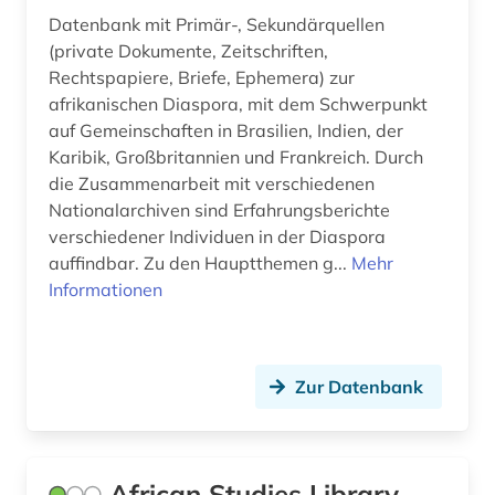
edward s. morse (1)
Datenbank mit Primär-, Sekundärquellen
(private Dokumente, Zeitschriften,
edward sylvester morse (1)
Rechtspapiere, Briefe, Ephemera) zur
afrikanischen Diaspora, mit dem Schwerpunkt
eichstätt (1)
auf Gemeinschaften in Brasilien, Indien, der
Karibik, Großbritannien und Frankreich. Durch
einblattdrucke (1)
die Zusammenarbeit mit verschiedenen
elamisch (1)
Nationalarchiven sind Erfahrungsberichte
verschiedener Individuen in der Diaspora
elektronische bibliothek (3)
auffindbar. Zu den Hauptthemen g...
Mehr
Informationen
elektronische zeitschrift (2)
elektronisches buch (17)
empirische kulturwissenschaft (3)
Zur Datenbank
england (1)
englisch (2)
African Studies Library