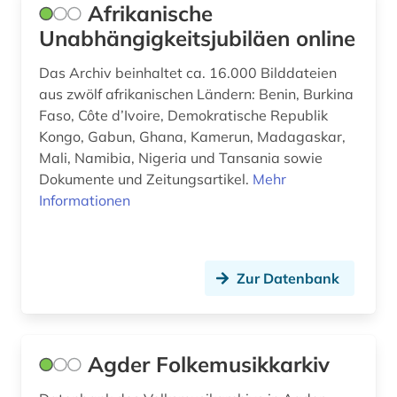
Afrikanische
ethnosoziologie (1)
Unabhängigkeitsjubiläen online
etudes africaines (2)
Das Archiv beinhaltet ca. 16.000 Bilddateien
aus zwölf afrikanischen Ländern: Benin, Burkina
europa (2)
Faso, Côte d’Ivoire, Demokratische Republik
europe (1)
Kongo, Gabun, Ghana, Kamerun, Madagaskar,
Mali, Namibia, Nigeria und Tansania sowie
europäische ethnologie (2)
Dokumente und Zeitungsartikel.
Mehr
Informationen
europäische geschichte (1)
europäische kultur (1)
Zur Datenbank
examensarbeit (1)
exil (1)
exponat (1)
Agder Folkemusikkarkiv
extremismus (1)