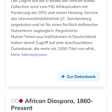
Der Zugriff auf die E-Books der African Books
dramaturgie (1)
Collective wird vom FID Afrikastudien mit
Förderung der DFG und einem Hosting-Service
druck (1)
der Universitätsbibliothek J.C. Senckenberg
angeboten und ist für einen fachlich definierten
druckschrift (1)
Nutzerkreis zugänglich. Registrierte
druckwerk (1)
Nutzer*innen aus Institutionen in Deutschland
haben damit Zugriff auf eine durchsuchbare
dunhuang-handschriften (1)
Datenbank, die mehr als 1500 Titel von afrik...
Mehr Informationen
dänemark (4)
dänisch-hallesche mission in tranquebar (1)
e-book (1)
Zur Datenbank
e-learning (1)
eblaitisch (1)
African Diaspora, 1860-
Present
edition (1)