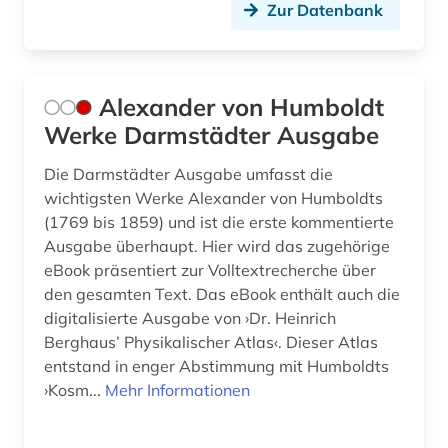
Zur Datenbank
flandern <belgien> (1)
flucht (1)
Alexander von Humboldt
fluchtbewegungen (1)
Werke Darmstädter Ausgabe
flurdenkmal (1)
Die Darmstädter Ausgabe umfasst die
wichtigsten Werke Alexander von Humboldts
flüchtling (1)
(1769 bis 1859) und ist die erste kommentierte
folklore (1)
Ausgabe überhaupt. Hier wird das zugehörige
eBook präsentiert zur Volltextrecherche über
forschung (3)
den gesamten Text. Das eBook enthält auch die
digitalisierte Ausgabe von ›Dr. Heinrich
forschungsdaten (1)
Berghaus’ Physikalischer Atlas‹. Dieser Atlas
entstand in enger Abstimmung mit Humboldts
forschungsreise (1)
›Kosm...
Mehr Informationen
fortschrittsbericht (1)