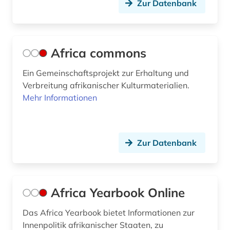
Zur Datenbank
christian gottlob (1)
christianisierung (1)
community currency (1)
Africa commons
corpora (1)
Ein Gemeinschaftsprojekt zur Erhaltung und
Verbreitung afrikanischer Kulturmaterialien.
cultures (1)
Mehr Informationen
cuneiform (1)
côte divoire (1)
Zur Datenbank
das wunderbare (1)
demographie (4)
Africa Yearbook Online
demokratie (1)
Das Africa Yearbook bietet Informationen zur
dendi (1)
Innenpolitik afrikanischer Staaten, zu