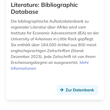
Literature: Bibliographic
erzählforschung (1)
Database
erzählung (1)
Die bibliographische Aufsatzdatenbank zu
eskimo (1)
regionaler Literatur über Afrika wird vom
Institute for Economic Advancement (IEA) an der
ess- und trinksitte (1)
University of Arkansas in Little Rock gepflegt.
Sie enthält über 184.000 Artikel aus 800 meist
ethnizität (2)
englischsprachigen Zeitschriften (Stand:
Dezember 2023). Jede Zeitschrift ist von ihrem
ethnographie (1)
Erscheinungsbeginn an ausgewertet.
Mehr
ethnolinguistik (2)
Informationen
ethnologe (2)
ethnologie (25)
Zur Datenbank
ethnologischer film (9)
ethnology (1)