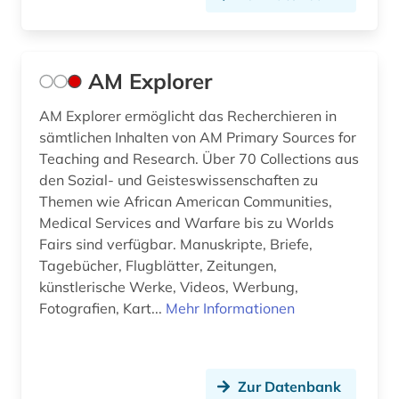
germanen (2)
germanische altertumskunde (2)
AM Explorer
germanisches nationalmuseum (1)
AM Explorer ermöglicht das Recherchieren in
germanistik (2)
sämtlichen Inhalten von AM Primary Sources for
Teaching and Research. Über 70 Collections aus
geschichte (77)
den Sozial- und Geisteswissenschaften zu
Themen wie African American Communities,
geschichte 1000-2000 (1)
Medical Services and Warfare bis zu Worlds
geschichte 1025-1150 (1)
Fairs sind verfügbar. Manuskripte, Briefe,
Tagebücher, Flugblätter, Zeitungen,
geschichte 1500-1850 (1)
künstlerische Werke, Videos, Werbung,
Fotografien, Kart...
Mehr Informationen
geschichte 1552-1802 (1)
geschichte 1600-1900 (1)
Zur Datenbank
geschichte 1914-1974 (1)