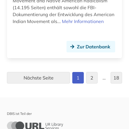
Movement and Native American Radicalism
(14.195 Seiten) enthält sowohl die FBI-
hexenprozess (1)
Dokumentierung der Entwicklung des American
Indian Movement als...
Mehr Informationen
hexenverfolgung (1)
hexerei (1)
heyne (1)
Zur Datenbank
hinduismus (1)
hispanistik (4)
Nächste Seite
1
2
…
18
hispanoamerika (1)
hispanoamerikanische geschichte (1)
hispanos (1)
DBIS ist Teil der
historische persönlichkeit (1)