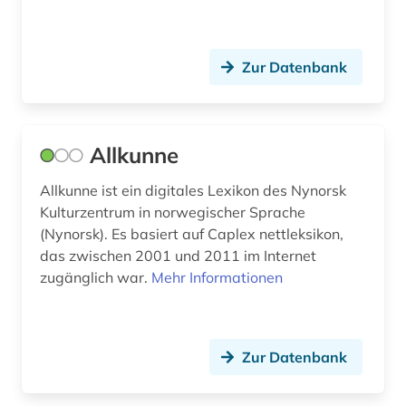
frömmigkeit (1)
frühe neuzeit (1)
Zur Datenbank
frühes christentum (1)
förderpreis für deutsche wissenschaftler im g.
w. leibniz-programm (1)
Allkunne
förderverein (1)
Allkunne ist ein digitales Lexikon des Nynorsk
galloromanistik (2)
Kulturzentrum in norwegischer Sprache
(Nynorsk). Es basiert auf Caplex nettleksikon,
gastronomie (1)
das zwischen 2001 und 2011 im Internet
zugänglich war.
Mehr Informationen
gaststättengewerbe (1)
gebäude (2)
gefallener (1)
Zur Datenbank
geistesgeschichte (1)