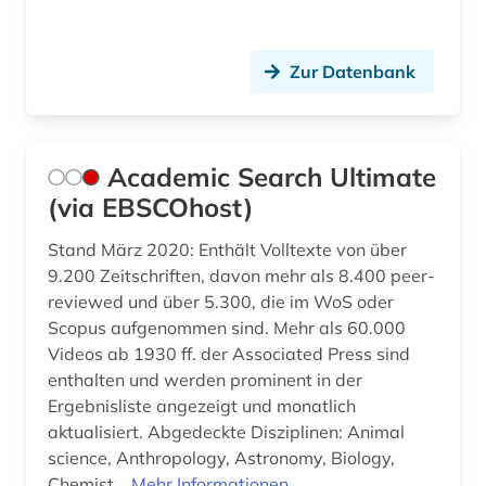
biologische anthropologie (1)
Russland, Sowjetunion (7)
biowissenschaften (1)
Zur Datenbank
Saarland (1)
bochum (1)
Sachsen (2)
book e (1)
Sachsen-Anhalt (1)
Academic Search Ultimate
bosnien-herzegowina (1)
(via EBSCOhost)
Schleswig-Holstein (1)
brasilien (1)
Stand März 2020: Enthält Volltexte von über
Schweden (31)
brauchtum (1)
9.200 Zeitschriften, davon mehr als 8.400 peer-
Schweiz (2)
reviewed und über 5.300, die im WoS oder
braunschweig (1)
Scopus aufgenommen sind. Mehr als 60.000
Serbien (3)
Videos ab 1930 ff. der Associated Press sind
brief (1)
enthalten und werden prominent in der
Skandinavien (3)
briefsammlung (2)
Ergebnisliste angezeigt und monatlich
Slowakei (1)
aktualisiert. Abgedeckte Disziplinen: Animal
britische geschichte (1)
science, Anthropology, Astronomy, Biology,
Slowenien (2)
Chemist...
Mehr Informationen