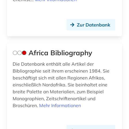
buchwissenschaft (1)
Spanien (3)
buddhismus (1)
Suedamerika (13)
Zur Datenbank
burkina faso (1)
Suedasien (5)
byzantinistik (1)
Suedostasien (2)
byzanz (1)
Africa Bibliography
Suedosteuropa (2)
bänkelsang (1)
Die Datenbank enthält alle Artikel der
Thueringen (1)
Bibliographie seit ihrem erscheinen 1984. Sie
bündnerromanisch (1)
beschäftigt sich mit allen Regionen Afrikas,
Tschechische Republik (2)
chemie (10)
einschließlich Nordafrika. Sie beinhaltet eine
Tuerkei (1)
breite Palette an Materialien, zum Beispiel
chile (1)
Monographien, Zeitschriftenartikel und
USA (11)
Broschüren.
Mehr Informationen
china (4)
Ukraine (3)
christentum (2)
Ungarn (2)