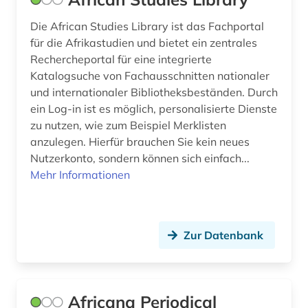
entwicklung (2)
Die African Studies Library ist das Fachportal
für die Afrikastudien und bietet ein zentrales
entwicklungsforschung (1)
Rechercheportal für eine integrierte
entwicklungspolitik (2)
Katalogsuche von Fachausschnitten nationaler
und internationaler Bibliotheksbeständen. Durch
entwicklungstheorie (1)
ein Log-in ist es möglich, personalisierte Dienste
zu nutzen, wie zum Beispiel Merklisten
entwicklungszusammenarbeit (2)
anzulegen. Hierfür brauchen Sie kein neues
entwicklungsökonomie (1)
Nutzerkonto, sondern können sich einfach...
Mehr Informationen
enzyklopädie (4)
ephemera (1)
Zur Datenbank
epik (1)
erinnerung (1)
ernährung (1)
Africana Periodical