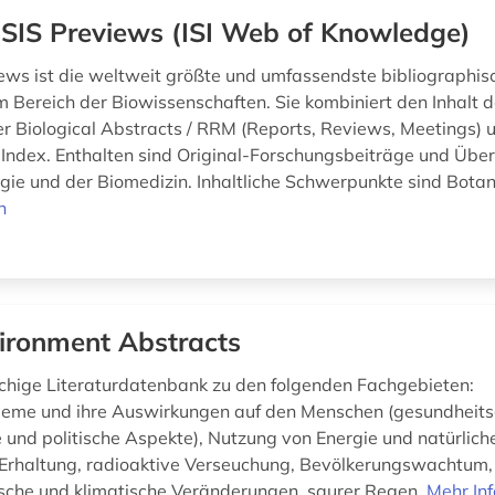
SIS Previews (ISI Web of Knowledge)
ews ist die weltweit größte und umfassendste bibliographis
 Bereich der Biowissenschaften. Sie kombiniert den Inhalt d
er Biological Abstracts / RRM (Reports, Reviews, Meetings) 
Index. Enthalten sind Original-Forschungsbeiträge und Übers
gie und der Biomedizin. Inhaltliche Schwerpunkte sind Botani
n
ironment Abstracts
chige Literaturdatenbank zu den folgenden Fachgebieten:
eme und ihre Auswirkungen auf den Menschen (gesundheit
e und politische Aspekte), Nutzung von Energie und natürlich
Erhaltung, radioaktive Verseuchung, Bevölkerungswachtum,
sche und klimatische Veränderungen, saurer Regen.
Mehr In