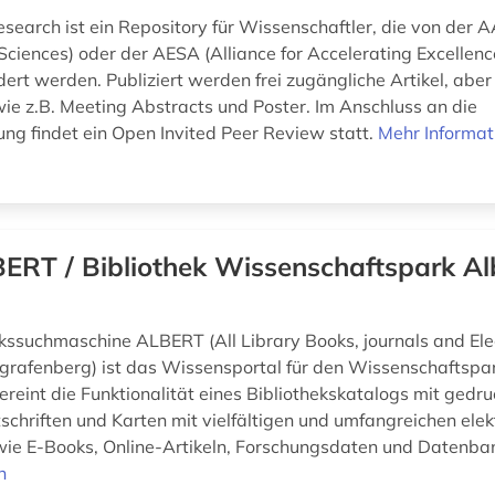
earch ist ein Repository für Wissenschaftler, die von der A
ciences) oder der AESA (Alliance for Accelerating Excellence
dert werden. Publiziert werden frei zugängliche Artikel, abe
e z.B. Meeting Abstracts und Poster. Im Anschluss an die
ung findet ein Open Invited Peer Review statt.
Mehr Informat
ERT / Bibliothek Wissenschaftspark Al
ekssuchmaschine ALBERT (All Library Books, journals and Ele
grafenberg) ist das Wissensportal für den Wissenschaftspar
vereint die Funktionalität eines Bibliothekskatalogs mit gedr
tschriften und Karten mit vielfältigen und umfangreichen ele
ie E-Books, Online-Artikeln, Forschungsdaten und Datenban
n