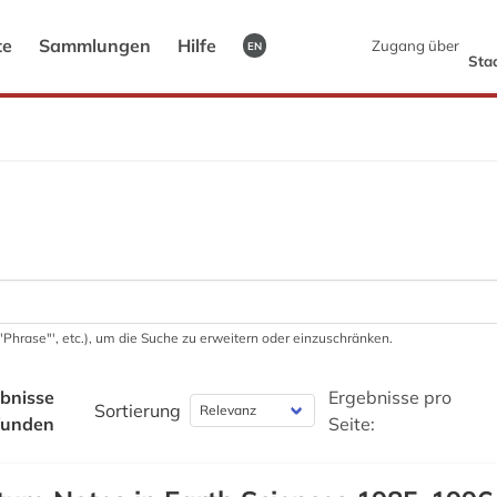
te
Sammlungen
Hilfe
Zugang über
EN
Sta
 '"Phrase"', etc.), um die Suche zu erweitern oder einzuschränken.
bnisse
Ergebnisse pro
Sortierung
funden
Seite: