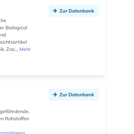
Zur Datenbank
che
er Biological
und
ichtsartikel
k, Zoo...
Mehr
Zur Datenbank
sgefährdende,
en Rohstoffen
formationen