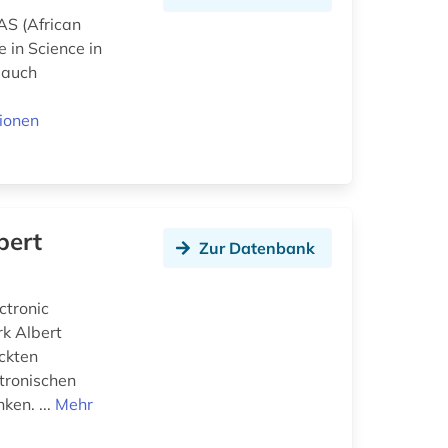
AS (African
 in Science in
r auch
ionen
bert
Zur Datenbank
ctronic
k Albert
uckten
ktronischen
ken. ...
Mehr