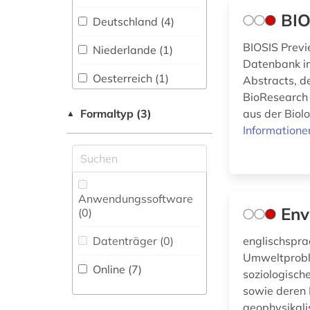
limnologie (1)
Slavistik (0)
BIO
Deutschland (4)
mathematik (2)
Soziologie (0)
BIOSIS Previ
Niederlande (1)
medizin (7)
Sport (0)
Datenbank im
Oesterreich (1)
Abstracts, d
meeresbiologie (1)
Technik (2)
BioResearch 
Schweiz (1)
Formaltyp (3)
aus der Biolo
▲
mikrobiologie (5)
Theologie und
Religionswissenschaften
Informatione
(0)
molekularbiologie (1)
Werkstoffwissenschaften
montanwissenschaften
und Fertigungstechnik (1)
(1)
Anwendungssoftware
Env
(0
)
nachschlagewerk (4)
Wirtschaftswissenschaften
Datenträger (0
)
englischspra
(2)
naturgeschichte (1)
Umweltprobl
Online (7
)
soziologisch
naturwissenschaften
sowie deren 
Wissenschaftskunde,
(3)
geophysikali
Forschung, Hochschul-,