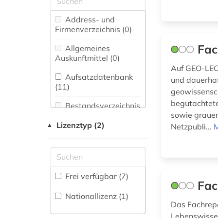
biologie (10)
Asien-Afrika-
Address- und
Wissenschaften (0)
Firmenverzeichnis (0
)
biowissenschaften
(2)
Biologie,
Fac
Allgemeines
Biotechnologie (24)
Auskunftmittel (0
)
bodenkunde (1)
Auf GEO-LEO
Buch- und
Aufsatzdatenbank
und dauerha
botanik (4)
Bibliothekswesen,
(11
)
geowissensch
Informationswissenschaft
chemie (7)
begutachteter
(0)
Bestandsverzeichnis
sowie grauer
(0
)
Chemie und
Lizenztyp (2)
▲
Netzpubli...
M
computerwissenschaft
Pharmazie (6)
Biographische
(1)
Datenbank (0
)
Elektrotechnik,
dokumentenserver
Elektronik,
(1)
Nachrichtentechnik (1)
Buchhandelsverzeichnis
Frei verfügbar (7)
(0
)
Fac
elektronisches buch
Energietechnik (6)
(15)
Nationallizenz (1)
Disziplinäre
Das Fachrep
Ethnologie (1)
Forschungsdatenrepositorien
energieforschung (1)
Lebenswissen