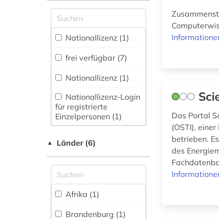
(2)
Zugriff vor Ort
Zusammenste
Musikwissenschaft
handbuch (1)
(0)
Computerwis
Informatione
Nationallizenz (1)
Natur- und
hydrologie (1)
Umweltschutz (23)
frei verfügbar (7)
immunologie (1)
Pädagogik (1)
Nationallizenz (1)
informatik (2)
Philosophie (0)
Sci
Nationallizenz-Login
für registrierte
ingenieurwissenschaften
Physik (5)
Das Portal Sc
Einzelpersonen (1)
(1)
(OSTI), eine
Politologie (0)
betrieben. E
landwirtschaft (6)
Länder (6)
▲
des Energiem
Psychologie (3)
Fachdatenban
lebensmittelindustrie
Rechtswissenschaft
Informatione
(1)
(1)
Afrika (1)
lexikon (1)
Romanistik (0)
Brandenburg (1)