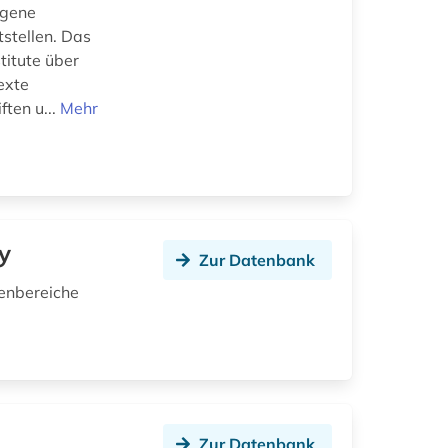
ogene
tstellen. Das
titute über
exte
ften u...
Mehr
y
Zur Datenbank
enbereiche
Zur Datenbank