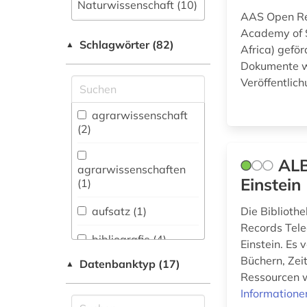
Naturwissenschaft (10)
AAS Open Res
Allgemeine und
Academy of S
Schlagwörter (82)
fachübergreifende
▲
Africa) geför
Datenbanken (3)
Dokumente wi
Veröffentlich
Allgemeine und
vergleichende Sprach-
und
agrarwissenschaft
Literaturwissenschaft.
(2)
Indogermanistik.
Außereuropäische
ALB
Sprachen und
agrarwissenschaften
Einstein
Literaturen (1)
(1)
Anglistik.
aufsatz (1)
Die Biblioth
Amerikanistik (0)
Records Tele
bibliografie (4)
Einstein. Es 
Archäologie (0)
Büchern, Zei
Datenbanktyp (17)
▲
bibliographie (2)
Architektur,
Ressourcen w
Bauingenieur- und
Informatione
biochemie (1)
Vermessungswesen (0)