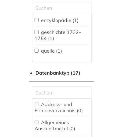
Allgemeine und
vergleichende Sprach-
und
enzyklopädie (1)
Literaturwissenschaft.
Indogermanistik.
geschichte 1732-
Außereuropäische
1754 (1)
Sprachen und
Literaturen (0)
quelle (1)
Anglistik.
Amerikanistik (0)
Datenbanktyp (17)
▲
Archäologie (0)
Architektur,
Bauingenieur- und
Vermessungswesen (0)
Address- und
Firmenverzeichnis (0
)
Asien-Afrika-
Wissenschaften (0)
Allgemeines
Auskunftmittel (0
)
Biologie,