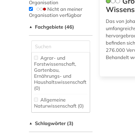
Gro
Organisation
Wissensc
Nicht an meiner
Organisation verfügbar
Das von Joha
Fachgebiete (46)
▲
umfangreichs
hervorgebra
befinden sic
276.000 Ver
Behandelt we
Agrar- und
Forstwissenschaft,
Gartenbau,
Ernährungs- und
Haushaltswissenschaft
(0)
Allgemeine
Naturwissenschaft (0)
Allgemeine und
Schlagwörter (3)
fachübergreifende
▲
Datenbanken (1)