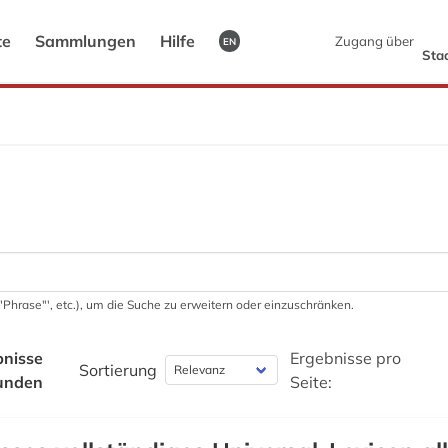
te
Sammlungen
Hilfe
Zugang über
EN
Sta
 '"Phrase"', etc.), um die Suche zu erweitern oder einzuschränken.
bnisse
Ergebnisse pro
Sortierung
unden
Seite: