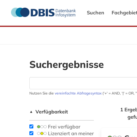
Suchen
Fachgebie
Suchergebnisse
Nutzen Sie die
vereinfachte Abfragesyntax
('+' = AND, '|' = OR,
1 Erge
Verfügbarkeit
▲
gef
Frei verfügbar
Lizenziert an meiner