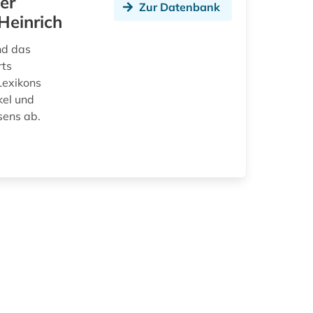
er
Zur Datenbank
Heinrich
nd das
rts
Lexikons
kel und
sens ab.