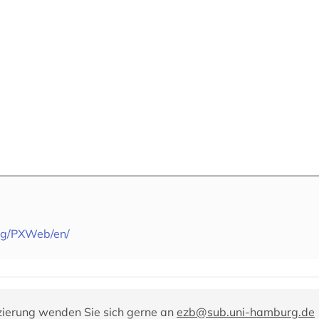
org/PXWeb/en/
zierung wenden Sie sich gerne an
ezb@sub.uni-hamburg.de