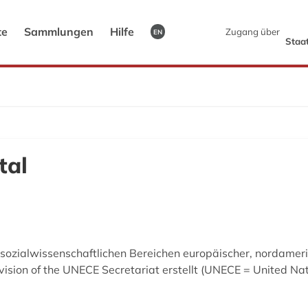
te
Sammlungen
Hilfe
Zugang über
EN
Staat
tal
 sozialwissenschaftlichen Bereichen europäischer, nordameri
ivision of the UNECE Secretariat erstellt (UNECE = United N