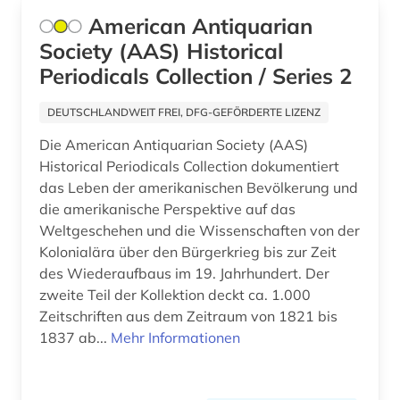
American Antiquarian
england (1)
Society (AAS) Historical
englisch (3)
Periodicals Collection / Series 2
entwicklungshilfe (1)
DEUTSCHLANDWEIT FREI, DFG-GEFÖRDERTE LIZENZ
entwicklungspolitik (1)
Die American Antiquarian Society (AAS)
Historical Periodicals Collection dokumentiert
entwicklungsprojekt (1)
das Leben der amerikanischen Bevölkerung und
enzyklopädie (3)
die amerikanische Perspektive auf das
Weltgeschehen und die Wissenschaften von der
epo (1)
Kolonialära über den Bürgerkrieg bis zur Zeit
des Wiederaufbaus im 19. Jahrhundert. Der
erdöl (1)
zweite Teil der Kollektion deckt ca. 1.000
Zeitschriften aus dem Zeitraum von 1821 bis
erinnerung (1)
1837 ab...
Mehr Informationen
eritrea (1)
ernährung (1)