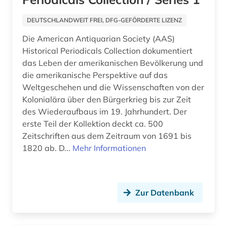
USA (199)
ehe (1)
DEUTSCHLANDWEIT FREI, DFG-GEFÖRDERTE LIZENZ
Ungarn (1)
einkommen (1)
Die American Antiquarian Society (AAS)
Vatikanstadt (1)
Historical Periodicals Collection dokumentiert
einwanderer (3)
das Leben der amerikanischen Bevölkerung und
Zypern (1)
einwanderung (3)
die amerikanische Perspektive auf das
Weltgeschehen und die Wissenschaften von der
elektronische bibliothek (1)
Kolonialära über den Bürgerkrieg bis zur Zeit
des Wiederaufbaus im 19. Jahrhundert. Der
elektronische ressource (1)
erste Teil der Kollektion deckt ca. 500
Zeitschriften aus dem Zeitraum von 1691 bis
elektronische zeitschrift (1)
1820 ab. D...
Mehr Informationen
elektronische zeitung (2)
elektronische überwachung (1)
Zur Datenbank
elektronisches buch (7)
energie (1)