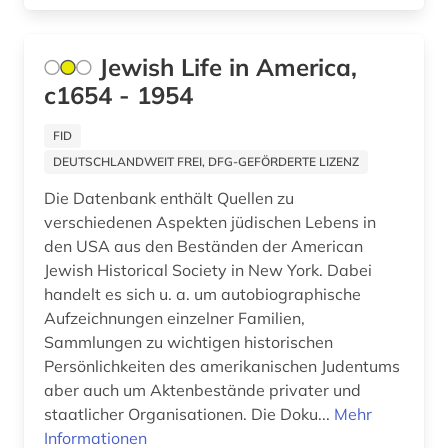
kriegsgeschichte (1)
Jewish Life in America,
kriminalität (1)
c1654 - 1954
kultur (5)
FID
kunst (3)
DEUTSCHLANDWEIT FREI, DFG-GEFÖRDERTE LIZENZ
Die Datenbank enthält Quellen zu
kunstraub (1)
verschiedenen Aspekten jüdischen Lebens in
kurzgeschichte (1)
den USA aus den Beständen der American
Jewish Historical Society in New York. Dabei
künstler (2)
handelt es sich u. a. um autobiographische
Aufzeichnungen einzelner Familien,
lagerstättenkunde (1)
Sammlungen zu wichtigen historischen
landeskunde (1)
Persönlichkeiten des amerikanischen Judentums
aber auch um Aktenbestände privater und
landwirtschaft (2)
staatlicher Organisationen. Die Doku...
Mehr
Informationen
lateinamerika (1)