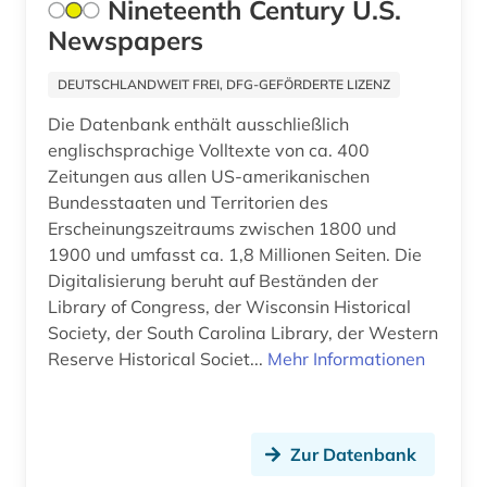
Nineteenth Century U.S.
kentucky (1)
Newspapers
kinderliteratur (1)
DEUTSCHLANDWEIT FREI, DFG-GEFÖRDERTE LIZENZ
kirchenarchiv (1)
Die Datenbank enthält ausschließlich
englischsprachige Volltexte von ca. 400
kolonialismus (6)
Zeitungen aus allen US-amerikanischen
Bundesstaaten und Territorien des
kolonie (1)
Erscheinungszeitraums zwischen 1800 und
1900 und umfasst ca. 1,8 Millionen Seiten. Die
komponist (1)
Digitalisierung beruht auf Beständen der
kongress (8)
Library of Congress, der Wisconsin Historical
Society, der South Carolina Library, der Western
kongressbericht (1)
Reserve Historical Societ...
Mehr Informationen
kopenhagen (1)
korruption (1)
Zur Datenbank
krieg (4)