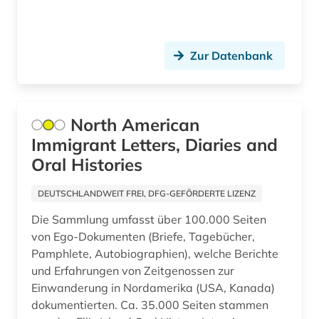
latino-literatur (1)
lehrmittel (1)
Zur Datenbank
lesbe (1)
lesbische liebe (1)
North American
Immigrant Letters, Diaries and
lexikon (1)
Oral Histories
lgbt (2)
DEUTSCHLANDWEIT FREI, DFG-GEFÖRDERTE LIZENZ
lgbtq+ (2)
Die Sammlung umfasst über 100.000 Seiten
libanon (1)
von Ego-Dokumenten (Briefe, Tagebücher,
Pamphlete, Autobiographien), welche Berichte
library of congress (1)
und Erfahrungen von Zeitgenossen zur
Einwanderung in Nordamerika (USA, Kanada)
libyen (1)
dokumentierten. Ca. 35.000 Seiten stammen
lincoln (1)