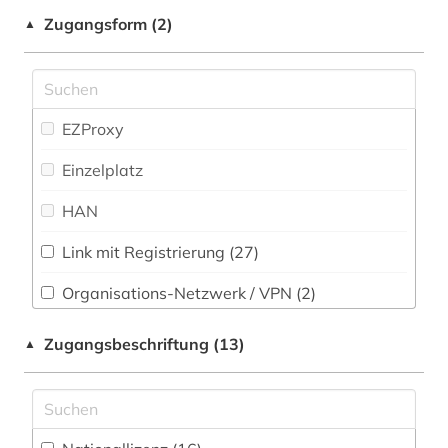
audiodatei (1)
Zugangsform (2)
▲
Politologie (76)
aufführung (4)
Psychologie (1)
aufgabensammlung (1)
Rechtswissenschaft (30)
EZProxy
aufsatzsammlung (1)
Romanistik (1)
Einzelplatz
augenzeuge (1)
Slavistik (0)
HAN
australien (4)
Soziologie (40)
auswanderer (2)
Link mit Registrierung (27)
Sport (9)
auswanderung (5)
Organisations-Netzwerk / VPN (2)
Technik (9)
Shibboleth
autor (1)
Zugangsbeschriftung (13)
▲
Theologie und Religionswissenschaften (4)
Zugriff vor Ort
außenhandelsstatistik (1)
Werkstoffwissenschaften und
außenpolitik (6)
Fertigungstechnik (1)