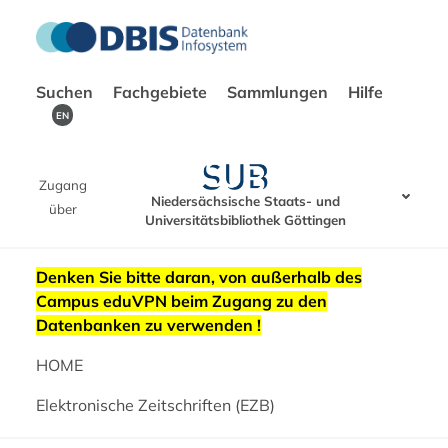
Suchen
Fachgebiete
Sammlungen
Hilfe
EN
Zugang
Niedersächsische Staats- und
über
Universitätsbibliothek Göttingen
Denken Sie bitte daran, von außerhalb des
Campus eduVPN beim Zugang zu den
Datenbanken zu verwenden !
HOME
Elektronische Zeitschriften (EZB)