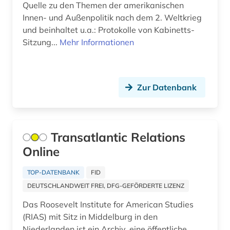
Quelle zu den Themen der amerikanischen
indien (1)
Innen- und Außenpolitik nach dem 2. Weltkrieg
und beinhaltet u.a.: Protokolle von Kabinetts-
indochina (1)
Sitzung...
Mehr Informationen
indonesien (1)
industriefilm (1)
Zur Datenbank
information retrieval (1)
ingenieurwissenschaften (4)
Transatlantic Relations
innenpolitik (1)
Online
internationale beziehungen (1)
TOP-DATENBANK
FID
internationale organisation (1)
DEUTSCHLANDWEIT FREI, DFG-GEFÖRDERTE LIZENZ
internationale politik (1)
Das Roosevelt Institute for American Studies
(RIAS) mit Sitz in Middelburg in den
internationaler konflikt (1)
Niederlanden ist ein Archiv, eine öffentliche