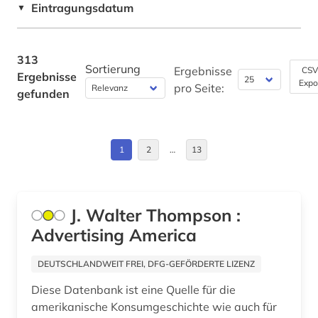
Eintragungsdatum
▼
briefsammlung (2)
Griechenland (1)
broadway (1)
Großbritannien (17)
313
brücke (1)
Sortierung
Ergebnisse
CSV
Ergebnisse
Expo
Hessen (1)
pro Seite:
gefunden
brückenbau (1)
Irland (2)
buchgeschichte &amp;lt;fach&amp;gt; (1)
Island (1)
1
2
…
13
buchhandel (3)
Israel (1)
börse (1)
Italien (2)
J. Walter Thompson :
bürgerrechtsbewegung (3)
Advertising America
Japan (2)
chemie (6)
Kanada (12)
DEUTSCHLANDWEIT FREI, DFG-GEFÖRDERTE LIZENZ
china (2)
Diese Datenbank ist eine Quelle für die
Korea (1)
cia (1)
amerikanische Konsumgeschichte wie auch für