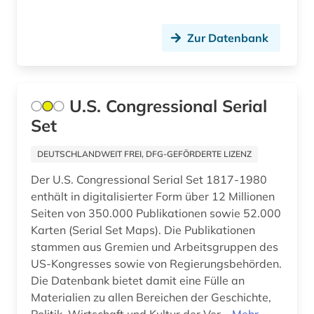
gesellschaft (2)
Zur Datenbank
gesetz (2)
gesetzesvorlage (1)
gesetzgebung (2)
U.S. Congressional Serial
Set
gesundheitspolitik (1)
gesundheitswesen (1)
DEUTSCHLANDWEIT FREI, DFG-GEFÖRDERTE LIZENZ
Der U.S. Congressional Serial Set 1817-1980
gewerkschaft (1)
enthält in digitalisierter Form über 12 Millionen
großbritanien (1)
Seiten von 350.000 Publikationen sowie 52.000
Karten (Serial Set Maps). Die Publikationen
großbritannien (15)
stammen aus Gremien und Arbeitsgruppen des
US-Kongresses sowie von Regierungsbehörden.
grundwasser (1)
Die Datenbank bietet damit eine Fülle an
Materialien zu allen Bereichen der Geschichte,
grönland (1)