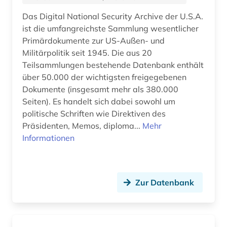
josephinische landesaufnahme (1)
Das Digital National Security Archive der U.S.A.
ist die umfangreichste Sammlung wesentlicher
juden (2)
Primärdokumente zur US-Außen- und
Militärpolitik seit 1945. Die aus 20
jugendkultur (1)
Teilsammlungen bestehende Datenbank enthält
jugendliteratur (1)
über 50.000 der wichtigsten freigegebenen
Dokumente (insgesamt mehr als 380.000
justiz (1)
Seiten). Es handelt sich dabei sowohl um
politische Schriften wie Direktiven des
kalifornien (1)
Präsidenten, Memos, diploma...
Mehr
Informationen
kanada (19)
karibik (1)
karte (1)
Zur Datenbank
katalog (1)
kennedy, john f. (1)