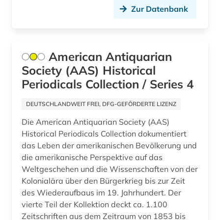
Zur Datenbank
erster weltkrieg (1)
eskimo (1)
American Antiquarian
ethnische beziehungen (1)
Society (AAS) Historical
europa (7)
Periodicals Collection / Series 4
european patent office (1)
DEUTSCHLANDWEIT FREI, DFG-GEFÖRDERTE LIZENZ
europäer (2)
Die American Antiquarian Society (AAS)
Historical Periodicals Collection dokumentiert
europäisches patentamt (1)
das Leben der amerikanischen Bevölkerung und
examensfragen (1)
die amerikanische Perspektive auf das
Weltgeschehen und die Wissenschaften von der
export (1)
Kolonialära über den Bürgerkrieg bis zur Zeit
des Wiederaufbaus im 19. Jahrhundert. Der
familienname (1)
vierte Teil der Kollektion deckt ca. 1.100
Zeitschriften aus dem Zeitraum von 1853 bis
feminismus (2)