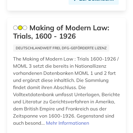
geschichte 1945 - 1959 (1)
geschichte 1945 - 2004 (1)
Making of Modern Law:
geschichte 1945- (1)
Trials, 1600 - 1926
geschichte 1945-1991 (1)
DEUTSCHLANDWEIT FREI, DFG-GEFÖRDERTE LIZENZ
geschichte 1945-1995 (2)
The Making of Modern Law : Trials 1600-1926 /
geschichte 1945-2004 (1)
MOML 3 setzt die bereits in Nationallizenz
vorhandenen Datenbanken MOML 1 und 2 fort
geschichte 1945-2009 (1)
und ergänzt diese inhaltlich. Die Sammlung
findet damit ihren Abschluss. Die
geschichte <1639-1800> (1)
Volltextdatenbank umfasst Unterlagen, Berichte
geschichte anfänge-2000 (1)
und Literatur zu Gerichtsverfahren in Amerika,
dem British Empire und Frankreich aus der
geschlechterforschung (2)
Zeitspanne von 1600-1926. Gegenstand sind
auch besond...
Mehr Informationen
geschlechtergeschichte (1)