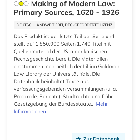
Making of Modern Law:
geschichte 1850-1920 (1)
Primary Sources, 1620 - 1926
geschichte 1853-1865 (2)
DEUTSCHLANDWEIT FREI, DFG-GEFÖRDERTE LIZENZ
geschichte 1866-1877 (1)
Das Produkt ist der letzte Teil der Serie und
geschichte 1870-1920 (1)
stellt auf 1.850.000 Seiten 1.740 Titel mit
Quellenmaterial der US-amerikanischen
geschichte 1890-1920 (1)
Rechtsgeschichte bereit. Die Materialien
entstammen mehrheitlich der Lillian Goldman
geschichte 1892-1957 (1)
Law Library der Universität Yale. Die
geschichte 1900-2000 (2)
Datenbank beinhaltet Texte aus
verfassungsgebenden Versammlungen (u. a.
geschichte 1907-1927 (1)
Protokolle, Berichte), Stadtrechte und frühe
Gesetzgebung der Bundesstaate...
Mehr
geschichte 1914-1918 (1)
Informationen
geschichte 1931-2000 (1)
geschichte 1940-1950 (1)
Zur Datenbank