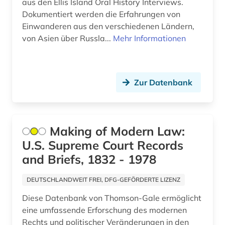
aus den Ellis Island Oral History Interviews.
Dokumentiert werden die Erfahrungen von
literatur (19)
Einwanderen aus den verschiedenen Ländern,
von Asien über Russla...
Mehr Informationen
literatur 1800-1900 (1)
literaturgeschichte 1600-1900 (1)
literaturgeschichte 1714-1915 (1)
Zur Datenbank
literaturgeschichte 1760-1900 (2)
literaturgeschichte 1789 - 1850 (1)
Making of Modern Law:
U.S. Supreme Court Records
literaturwissenschaft (1)
and Briefs, 1832 - 1978
low countries studies (1)
DEUTSCHLANDWEIT FREI, DFG-GEFÖRDERTE LIZENZ
lyrik (7)
Diese Datenbank von Thomson-Gale ermöglicht
mann (2)
eine umfassende Erforschung des modernen
Rechts und politischer Veränderungen in den