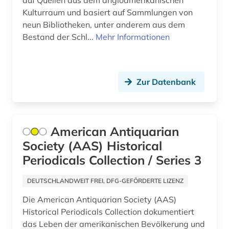
auf Quellen aus dem angloamerikanischen
Kulturraum und basiert auf Sammlungen von
franziszeische landesaufnahme (1)
neun Bibliotheken, unter anderem aus dem
Bestand der Schl...
Mehr Informationen
franziszeischer kataster (1)
frau (3)
Zur Datenbank
frauen (1)
frauenbild (2)
frauenforschung (2)
American Antiquarian
Society (AAS) Historical
frauenwahlrecht (2)
Periodicals Collection / Series 3
geheimdienst (4)
DEUTSCHLANDWEIT FREI, DFG-GEFÖRDERTE LIZENZ
gender (1)
Die American Antiquarian Society (AAS)
genealogie (1)
Historical Periodicals Collection dokumentiert
das Leben der amerikanischen Bevölkerung und