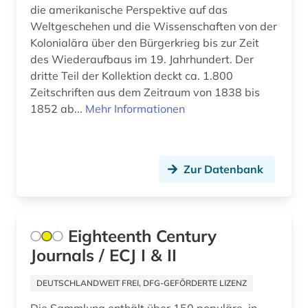
geologie (1)
die amerikanische Perspektive auf das
Weltgeschehen und die Wissenschaften von der
geopolitik (1)
Kolonialära über den Bürgerkrieg bis zur Zeit
geowissenschaften (1)
des Wiederaufbaus im 19. Jahrhundert. Der
dritte Teil der Kollektion deckt ca. 1.800
gerichtsentscheidung (1)
Zeitschriften aus dem Zeitraum von 1838 bis
1852 ab...
Mehr Informationen
geschichte (67)
geschichte &lt;1801-1819&gt; (1)
Zur Datenbank
geschichte 1492-1820 (1)
geschichte 1500-1900 (1)
geschichte 1600-1900 (2)
Eighteenth Century
Journals / ECJ I & II
geschichte 1650 (1)
geschichte 1654-1954 (2)
DEUTSCHLANDWEIT FREI, DFG-GEFÖRDERTE LIZENZ