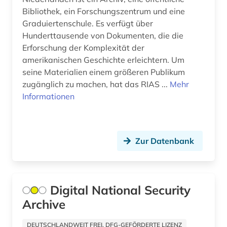
Bibliothek, ein Forschungszentrum und eine
internationaler vertrag (1)
Graduiertenschule. Es verfügt über
internationales recht (2)
Hunderttausende von Dokumenten, die die
Erforschung der Komplexität der
internationales steuerrecht (1)
amerikanischen Geschichte erleichtern. Um
seine Materialien einem größeren Publikum
interview (1)
zugänglich zu machen, hat das RIAS ...
Mehr
irland (2)
Informationen
island (1)
italien (1)
Zur Datenbank
japanisch (1)
japanologie (1)
Digital National Security
java (1)
Archive
joseph antoine labadie (1)
DEUTSCHLANDWEIT FREI, DFG-GEFÖRDERTE LIZENZ