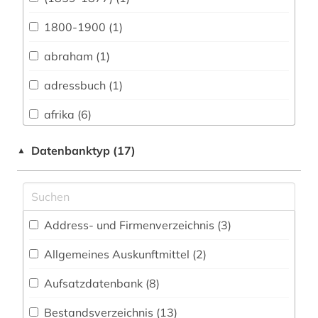
Vermessungswesen (2)
1800-1900 (1)
Australien, Neuseeland (0)
abraham (1)
Biologie, Biotechnologie (2)
adressbuch (1)
Buch- und Bibliothekswesen,
Informationswissenschaft (2)
afrika (6)
Chemie und Pharmazie (3)
afroamerikaner (4)
Datenbanktyp (17)
▲
Elektrotechnik, Elektronik, Nachrichtentechnik
afroamerikanische musik (1)
(1)
agrarwissenschaft (2)
Energietechnik (0)
Address- und Firmenverzeichnis (3
)
algerien (1)
Ethnologie (12)
Allgemeines Auskunftmittel (2
)
alltag (1)
Geochemie und Geophysik (0)
Aufsatzdatenbank (8
)
alltagskultur (1)
Geographie (1)
Bestandsverzeichnis (13
)