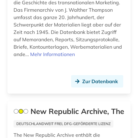
Mecklenburg-Vorpommern (1)
die Geschichte des transnationalen Marketing.
common law (1)
Das Firmenarchiv von J. Walther Thompson
Mittelamerika (4)
umfasst das ganze 20. Jahrhundert, der
commonwealth (8)
Schwerpunkt der Materialien liegt aber auf der
Niederlande (2)
congress (3)
Zeit nach 1945. Die Datenbank bietet Zugriff
Nordamerika (11)
auf Memoranden, Reports, Sitzungsprotokolle,
covid-19 (1)
Briefe, Kontounterlagen, Werbematerialien und
Norwegen (4)
ande...
Mehr Informationen
debatte (1)
Oesterreich (1)
demoskopie (2)
Ostasien (1)
deutscher einwanderer (1)
Zur Datenbank
Osteuropa (2)
deutschland (6)
Ostmitteleuropa (1)
digitalisat (1)
New Republic Archive, The
Palaestina (1)
diplomatie (1)
DEUTSCHLANDWEIT FREI, DFG-GEFÖRDERTE LIZENZ
Portugal (1)
diplomatische beziehungen (1)
The New Republic Archive enthält die