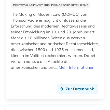
geschichte 1800-1930 (1)
DEUTSCHLANDWEIT FREI, DFG-GEFÖRDERTE LIZENZ
geschichte 1800-1980 (1)
The Making of Modern Law (MOML 1) von
Thomson-Gale ermöglicht umfassend die
geschichte 1800-2010 (1)
Erforschung des modernen Rechtswesens und
seiner Entwicklung im 19. und 20. Jahrhundert.
geschichte 1815-1914 (1)
Mehr als 10 Millionen Seiten aus Werken
geschichte 1817-1980 (1)
amerikanischer und britischer Rechtsgeschichte,
die zwischen 1800 und 1926 erschienen sind,
geschichte 1820-1870 (1)
können im Volltext recherchiert werden. Dabei
werden nahezu alle Aspekte des
geschichte 1820-1939 (1)
amerikanischen und brit...
Mehr Informationen
geschichte 1821-1837 (1)
geschichte 1830-1945 (1)
Zur Datenbank
geschichte 1832-1978 (1)
geschichte 1838-1852 (1)