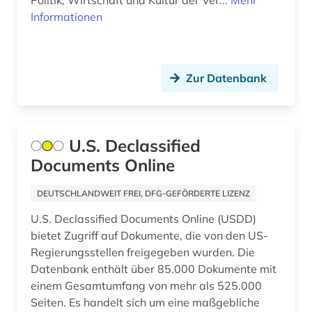
Politik, Wirtschaft und Kultur der Ver...
Mehr
hamburg (1)
Informationen
handel (3)
herrenmagazin (1)
Zur Datenbank
historical statistics (1)
historische persönlichkeit (1)
U.S. Declassified
historische statistik (1)
Documents Online
hochschulschrift (1)
DEUTSCHLANDWEIT FREI, DFG-GEFÖRDERTE LIZENZ
hollywood (1)
U.S. Declassified Documents Online (USDD)
bietet Zugriff auf Dokumente, die von den US-
holocaust (1)
Regierungsstellen freigegeben wurden. Die
Datenbank enthält über 85.000 Dokumente mit
indianer (5)
einem Gesamtumfang von mehr als 525.000
indianerpolitik (2)
Seiten. Es handelt sich um eine maßgebliche