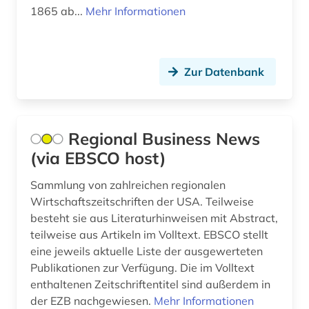
1865 ab...
Mehr Informationen
fernsehen (1)
fernsehserien (1)
Zur Datenbank
fid anglo-american culture (2)
fid asien (3)
Regional Business News
fid benelux (1)
(via EBSCO host)
fid darstellende kunst (5)
Sammlung von zahlreichen regionalen
fid geschichtswissenschaft (5)
Wirtschaftszeitschriften der USA. Teilweise
besteht sie aus Literaturhinweisen mit Abstract,
fid jüdische studien (1)
teilweise aus Artikeln im Volltext. EBSCO stellt
fid lateinamerika (3)
eine jeweils aktuelle Liste der ausgewerteten
Publikationen zur Verfügung. Die im Volltext
fid ost-, ostmittel- und südosteuropa (2)
enthaltenen Zeitschriftentitel sind außerdem in
der EZB nachgewiesen.
Mehr Informationen
fid religionswissenschaft (1)