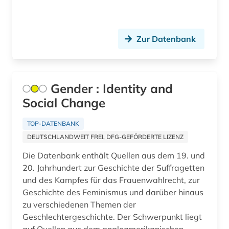
film (4)
Zur Datenbank
filmindustrie (1)
finanzstatistik (1)
finanzwirtschaft (1)
Gender : Identity and
Social Change
florida (2)
forschung (7)
TOP-DATENBANK
DEUTSCHLANDWEIT FREI, DFG-GEFÖRDERTE LIZENZ
forschungsbericht (1)
Die Datenbank enthält Quellen aus dem 19. und
forschungsdaten (1)
20. Jahrhundert zur Geschichte der Suffragetten
und des Kampfes für das Frauenwahlrecht, zur
forschungsprojekt (2)
Geschichte des Feminismus und darüber hinaus
zu verschiedenen Themen der
fotografie (2)
Geschlechtergeschichte. Der Schwerpunkt liegt
frankreich (4)