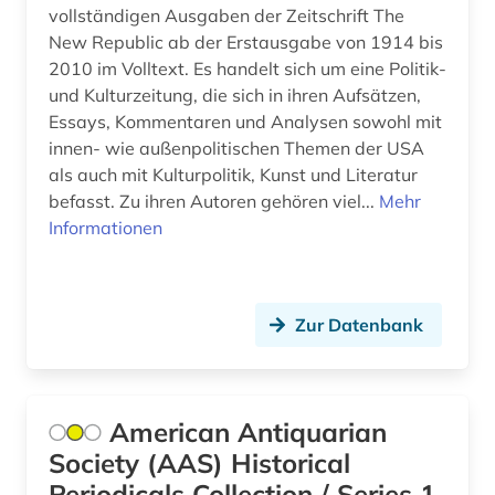
Rumänien (1)
vollständigen Ausgaben der Zeitschrift The
dissertation (4)
New Republic ab der Erstausgabe von 1914 bis
Russland, Sowjetunion (4)
2010 im Volltext. Es handelt sich um eine Politik-
dissertationsdatenbank (1)
und Kulturzeitung, die sich in ihren Aufsätzen,
Sachsen (1)
district of columbia (1)
Essays, Kommentaren und Analysen sowohl mit
Schweden (3)
innen- wie außenpolitischen Themen der USA
dokument (1)
als auch mit Kulturpolitik, Kunst und Literatur
Schweiz (1)
befasst. Zu ihren Autoren gehören viel...
Mehr
doppelbesteuerung (1)
Informationen
Skandinavien (2)
drama (6)
Slowakei (1)
dramatiker (1)
Suedamerika (4)
Zur Datenbank
dramatikerin (1)
Suedasien (1)
dramaturgie (1)
Suedostasien (1)
American Antiquarian
druckwerk (1)
Society (AAS) Historical
Tuerkei (1)
dänemark (3)
Periodicals Collection / Series 1