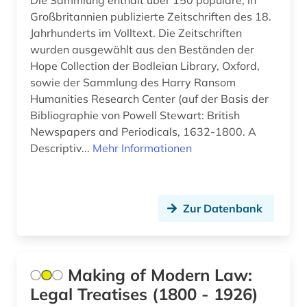
Die Sammlung enthält über 150 populäre, in
geschichte 1691-1820 (1)
Großbritannien publizierte Zeitschriften des 18.
geschichte 1699-1812 (1)
Jahrhunderts im Volltext. Die Zeitschriften
wurden ausgewählt aus den Beständen der
geschichte 1700-1900 (1)
Hope Collection der Bodleian Library, Oxford,
sowie der Sammlung des Harry Ransom
geschichte 1714-1915 (1)
Humanities Research Center (auf der Basis der
Bibliographie von Powell Stewart: British
geschichte 1740-1900 (1)
Newspapers and Periodicals, 1632-1800. A
geschichte 1760-1900 (3)
Descriptiv...
Mehr Informationen
geschichte 1789 - 1875 (1)
geschichte 1789-1838 (1)
Zur Datenbank
geschichte 1789-1865 (1)
geschichte 1789-1930 (1)
Making of Modern Law:
geschichte 1800-1920 (1)
Legal Treatises (1800 - 1926)