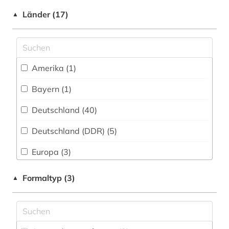
elektronisches buch (2)
Länder (17)
▲
entartete kunst (2)
enteignung (3)
erlebnisberichte (1)
Amerika (1)
erster weltkrieg (1)
Bayern (1)
europa (2)
Deutschland (40)
euthanasie (1)
Deutschland (DDR) (5)
exil (7)
Europa (3)
fid geschichtswissenschaft (2)
Griechenland (1)
Formaltyp (3)
▲
findbuch (1)
Großbritannien (2)
flucht (2)
Hessen (1)