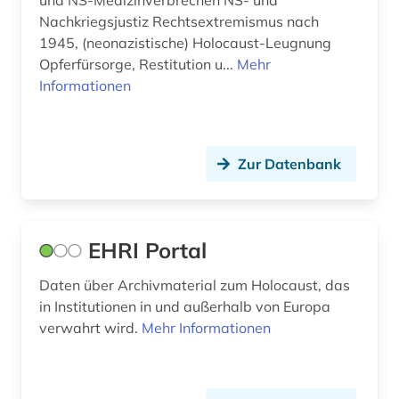
und NS-Medizinverbrechen NS- und
thüringen (2)
Nachkriegsjustiz Rechtsextremismus nach
1945, (neonazistische) Holocaust-Leugnung
todesmarsch (1)
Opferfürsorge, Restitution u...
Mehr
Informationen
täterforschung (1)
universität (1)
unterrichtsmittel (1)
Zur Datenbank
verbrechensopfer (2)
verfolgung (4)
EHRI Portal
vergangenheitsbewältigung (2)
Daten über Archivmaterial zum Holocaust, das
verlust (1)
in Institutionen in und außerhalb von Europa
verwahrt wird.
Mehr Informationen
vermögensentziehung (1)
video (1)