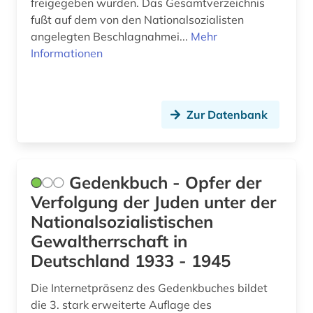
malerei (1)
freigegeben wurden. Das Gesamtverzeichnis
fußt auf dem von den Nationalsozialisten
medizin (1)
angelegten Beschlagnahmei...
Mehr
Informationen
militärjustiz (1)
ministerium (1)
musiker (1)
Zur Datenbank
musikkultur (1)
musikleben (1)
Gedenkbuch - Opfer der
Verfolgung der Juden unter der
münchen (1)
Nationalsozialistischen
nachrichtentechnik (1)
Gewaltherrschaft in
Deutschland 1933 - 1945
nanjing (2)
national archives (großbritannien) (1)
Die Internetpräsenz des Gedenkbuches bildet
die 3. stark erweiterte Auflage des