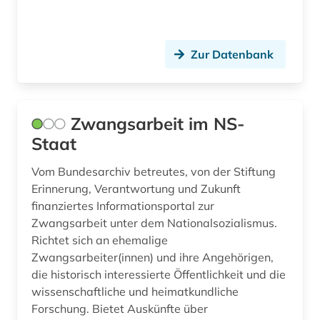
katalog (2)
kollaboration (1)
Zur Datenbank
komponist (1)
kontrollrat (1)
Zwangsarbeit im NS-
Staat
konzentrationslager (3)
Vom Bundesarchiv betreutes, von der Stiftung
kriegsverbrechen (2)
Erinnerung, Verantwortung und Zukunft
kulturfunktionär (1)
finanziertes Informationsportal zur
Zwangsarbeit unter dem Nationalsozialismus.
kulturgut (2)
Richtet sich an ehemalige
Zwangsarbeiter(innen) und ihre Angehörigen,
kulturpolitik (1)
die historisch interessierte Öffentlichkeit und die
kulturpolitiker (1)
wissenschaftliche und heimatkundliche
Forschung. Bietet Auskünfte über
kunstgeschichte (1)