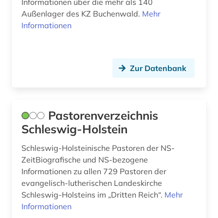
Informationen über die mehr als 140
oral history (1)
Außenlager des KZ Buchenwald.
Mehr
osteuropa (5)
Informationen
pastoren (1)
personalpolitik (1)
Zur Datenbank
plastik (1)
polen (1)
Pastorenverzeichnis
politisch verfolgter (1)
Schleswig-Holstein
politische verfolgung (4)
Schleswig-Holsteinische Pastoren der NS-
ZeitBiografische und NS-bezogene
politische wissenschaft (1)
Informationen zu allen 729 Pastoren der
politischer widerstand (1)
evangelisch-lutherischen Landeskirche
Schleswig-Holsteins im „Dritten Reich“.
Mehr
porajmos (1)
Informationen