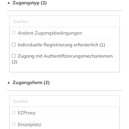
Zugangstyp (2)
▲
bibliothek (1)
Medien- und Kommunikationswissenschaften,
Kommunikationsdesign (2)
biografie (3)
Medizin (1)
biographie (1)
Andere Zugangsbedingungen
Militärwissenschaft (3)
bremen (1)
Individuelle Registrierung erforderlich (1)
Musikwissenschaft (1)
buchenwald (1)
Zugang mit Authentifizierungsmechanismen
Natur- und Umweltschutz (0)
(2)
bunker (1)
Pädagogik (1)
bürgerrechtsbewegung (1)
Zugangsform (2)
▲
Philosophie (1)
ddr (1)
Physik (0)
deportation (1)
Politologie (5)
EZProxy
deutsch-deutsche beziehungen (1)
Psychologie (0)
Einzelplatz
deutsches reich (1)