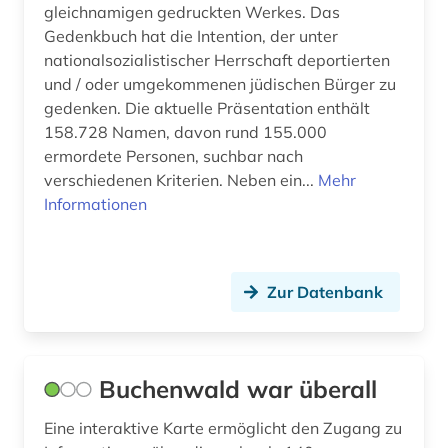
national socialism (1)
gleichnamigen gedruckten Werkes. Das
Gedenkbuch hat die Intention, der unter
nationalsozialismus (86)
nationalsozialistischer Herrschaft deportierten
und / oder umgekommenen jüdischen Bürger zu
niederlande (1)
gedenken. Die aktuelle Präsentation enthält
niedersachsen (1)
158.728 Namen, davon rund 155.000
ermordete Personen, suchbar nach
ns-zeit (1)
verschiedenen Kriterien. Neben ein...
Mehr
Informationen
nürnberg (1)
okkupation (1)
online-publikation (3)
Zur Datenbank
online-ressource (1)
opfer (1)
Buchenwald war überall
opferentschädigung (1)
Eine interaktive Karte ermöglicht den Zugang zu