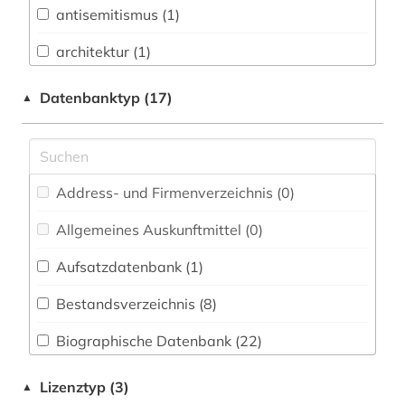
antisemitismus (1)
Buch- und Bibliothekswesen,
Informationswissenschaft (1)
architektur (1)
Chemie und Pharmazie (0)
archiv (2)
Datenbanktyp (17)
▲
Elektrotechnik, Elektronik, Nachrichtentechnik
arisierung (1)
(1)
armenien (2)
Energietechnik (0)
Address- und Firmenverzeichnis (0
)
arzt (1)
Ethnologie (1)
Allgemeines Auskunftmittel (0
)
audiovisuelles material (2)
Geochemie und Geophysik (0)
Aufsatzdatenbank (1
)
augenzeuge (4)
Geographie (1)
Bestandsverzeichnis (8
)
augenzeugenbericht (1)
Geowissenschaften (1)
Biographische Datenbank (22
)
auswanderer (1)
Germanistik. Niederlandistik. Skandinavistik
(1)
Buchhandelsverzeichnis (0
)
auswanderung (2)
Lizenztyp (3)
▲