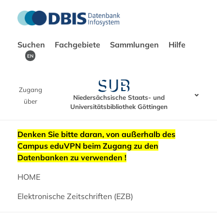
Suchen
Fachgebiete
Sammlungen
Hilfe
EN
Zugang
Niedersächsische Staats- und
über
Universitätsbibliothek Göttingen
Denken Sie bitte daran, von außerhalb des
Campus eduVPN beim Zugang zu den
Datenbanken zu verwenden !
HOME
Elektronische Zeitschriften (EZB)