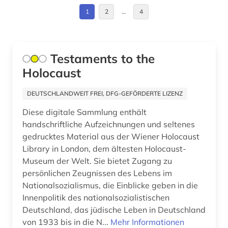
geschichte <1938> (1)
1
2
…
4
geschichtswissenschaft (1)
goerdeler, carl | jurist; politiker; bürgermeister;
Testaments to the
widerstandskämpfer (1)
Holocaust
griechenland (1)
DEUTSCHLANDWEIT FREI, DFG-GEFÖRDERTE LIZENZ
großbritannien (3)
Diese digitale Sammlung enthält
hessen (1)
handschriftliche Aufzeichnungen und seltenes
gedrucktes Material aus der Wiener Holocaust
hessen-nassau (1)
Library in London, dem ältesten Holocaust-
Museum der Welt. Sie bietet Zugang zu
hitler, adolf | politiker; autor; maler (1)
persönlichen Zeugnissen des Lebens im
hitlerprozess (1)
Nationalsozialismus, die Einblicke geben in die
Innenpolitik des nationalsozialistischen
holocaust (13)
Deutschland, das jüdische Leben in Deutschland
von 1933 bis in die N...
Mehr Informationen
häftlinge (1)