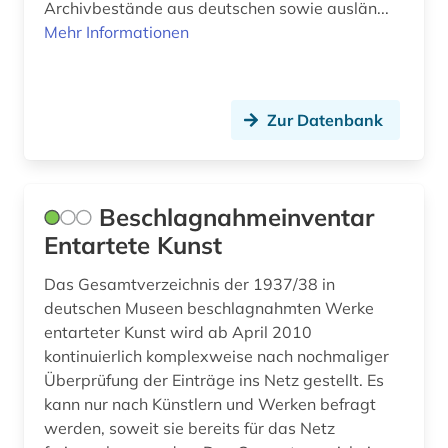
Archivbestände aus deutschen sowie auslän...
Mehr Informationen
kunsthandel (1)
kunstpolitik (1)
kunstraub (2)
Zur Datenbank
kz (1)
lehrmaterial (1)
Beschlagnahmeinventar
Entartete Kunst
lehrmittel (2)
Das Gesamtverzeichnis der 1937/38 in
linguist (1)
deutschen Museen beschlagnahmten Werke
linguistin (1)
entarteter Kunst wird ab April 2010
kontinuierlich komplexweise nach nochmaliger
literatur (2)
Überprüfung der Einträge ins Netz gestellt. Es
kann nur nach Künstlern und Werken befragt
luftnachrichtendienst (1)
werden, soweit sie bereits für das Netz