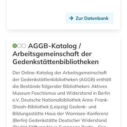
portal (2)
primärquellen (1)
Zur Datenbank
protektorat böhmen und mähren (1)
provenienzforschung (2)
AGGB-Katalog /
public history (1)
Arbeitsgemeinschaft der
Gedenkstättenbibliotheken
quelle (23)
quellen (1)
Der Online-Katalog der Arbeitsgemeinschaft
der Gedenkstättenbibliotheken (AGGB) enthält
raubkunst (1)
die Bestände folgender Bibliotheken: Aktives
Museum Faschismus und Widerstand in Berlin
reichspogromnacht (1)
e.V. Deutsche Nationalbibliothek Anne-Frank-
Shoah-Bibliothek (Leipzig) Gedenk- und
restitution (2)
Bildungsstätte Haus der Wannsee-Konferenz
restitution (2)
(Berlin) Gedenkstätte Deutscher Widerstand