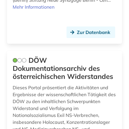
(Berlin) Stiftung Neue Synagoge Berlin - Cen...
restitution <kulturpolitik> (1)
Mehr Informationen
roma &amp;lt;volk&amp;gt; (1)
rotary club (1)
Zur Datenbank
ruanda (2)
rückerstattung (1)
DÖW
schutzbau (1)
Dokumentationsarchiv des
sinti (1)
österreichischen Widerstandes
sowjetunion (1)
Dieses Portal präsentiert die Aktivitäten und
Ergebnisse der wissenschaftlichen Tätigkeit des
städtebau (1)
DÖW zu den inhaltlichen Schwerpunkten
Widerstand und Verfolgung im
themar (1)
Nationalsozialismus Exil NS-Verbrechen,
theologie (1)
insbesondere Holocaust, Konzentrationslager