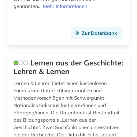
genannten...
Mehr Informationen
westeuropa (1)
widerstand (8)
wien (4)
Zur Datenbank
wiesbaden (1)
wissenschaftsgeschichte (1)
Lernen aus der Geschichte:
zeitgeschichte (4)
Lehren & Lernen
zeitung (1)
Lernen & Lehren bietet einen kostenlosen
Fundus von Unterrichtsmaterialien und
zeitzeuge (2)
Methodenvorschlägen mit Schwerpunkt
Nationalsozialismus für Lehrer/innen und
zivilschutz (1)
Pädagog/innen. Die Datenbank ist Bestandteil
zwangsarbeit (3)
des Bildungsportals „Lernen aus der
Geschichte“. Zwei Suchfunktionen unterstützen
zwangsarbeiter (1)
bei der Recherche: Der Didaktik-Filter sortiert