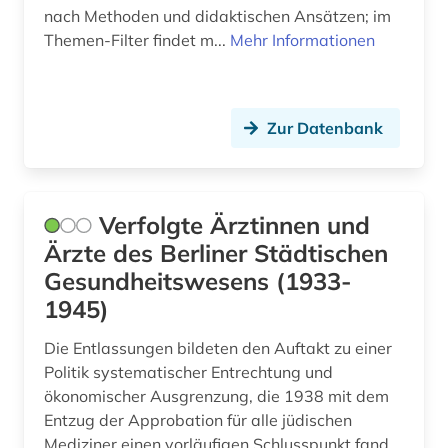
nach Methoden und didaktischen Ansätzen; im
zweiter weltkrieg (7)
Themen-Filter findet m...
Mehr Informationen
ästhetik (1)
österreich (18)
Zur Datenbank
überlebender (7)
Verfolgte Ärztinnen und
Ärzte des Berliner Städtischen
Gesundheitswesens (1933-
1945)
Die Entlassungen bildeten den Auftakt zu einer
Politik systematischer Entrechtung und
ökonomischer Ausgrenzung, die 1938 mit dem
Entzug der Approbation für alle jüdischen
Mediziner einen vorläufigen Schlusspunkt fand.