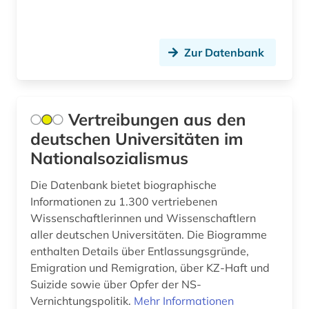
interdisziplinäre forschung (1)
interview (7)
Zur Datenbank
judaica (2)
jude (2)
Vertreibungen aus den
deutschen Universitäten im
juden (14)
Nationalsozialismus
judentum (12)
Die Datenbank bietet biographische
judenverfolgung (16)
Informationen zu 1.300 vertriebenen
Wissenschaftlerinnen und Wissenschaftlern
judenvernichtung (27)
aller deutschen Universitäten. Die Biogramme
jüdische geschichte (1)
enthalten Details über Entlassungsgründe,
Emigration und Remigration, über KZ-Haft und
jüdisches leben (1)
Suizide sowie über Opfer der NS-
Vernichtungspolitik.
Mehr Informationen
kambodscha (2)