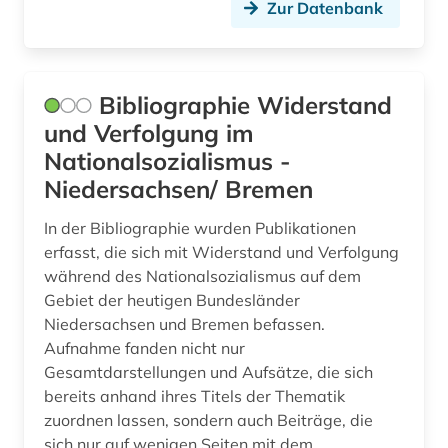
Zur Datenbank
videoaufzeichnung (1)
vietnamkrieg (1)
Bibliographie Widerstand
virtuelle ausstellung (1)
und Verfolgung im
völkermord (4)
Nationalsozialismus -
website (1)
Niedersachsen/ Bremen
weibliche politisch verfolgte (1)
In der Bibliographie wurden Publikationen
erfasst, die sich mit Widerstand und Verfolgung
weimar (1)
während des Nationalsozialismus auf dem
Gebiet der heutigen Bundesländer
weimarer republik (2)
Niedersachsen und Bremen befassen.
weltkrieg (2)
Aufnahme fanden nicht nur
Gesamtdarstellungen und Aufsätze, die sich
weltkrieg &lt;1939-1945&gt; (2)
bereits anhand ihres Titels der Thematik
zuordnen lassen, sondern auch Beiträge, die
weltkrieg <1939-1945> (1)
sich nur auf wenigen Seiten mit dem