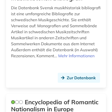
recht (2)
Die Datenbank Svensk musikhistorisk bibliografi
ist eine umfangreiche Bibliografie zur
register (1)
schwedischen Musikgeschichte. Sie enthält
Verweise auf: Monografien und Sammelbände
religion (1)
Artikel in schwedischen Musikzeitschriften
rezension (1)
Musikartikel in anderen Zeitschriften und
Sammelwerken Dokumente aus dem Internet
rhythmus (2)
Außerdem enthält die Datenbank (in Auswahl)
Rezensionen, Komment...
Mehr Informationen
rhythmusspiel (1)
rock (3)
Zur Datenbank
roma (1)
romanistik (1)
romantik (1)
Encyclopedia of Romantic
Nationalism in Europe
schriftsteller (1)