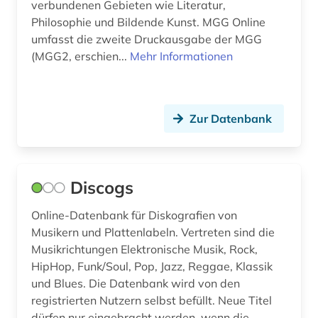
verbundenen Gebieten wie Literatur,
Philosophie und Bildende Kunst. MGG Online
instrumentalmusiker (1)
umfasst die zweite Druckausgabe der MGG
(MGG2, erschien...
Mehr Informationen
interdisziplinarität (1)
italien (2)
italienisch (1)
Zur Datenbank
jazz (4)
jiddistik (2)
Discogs
judaistik (3)
Online-Datenbank für Diskografien von
juden (2)
Musikern und Plattenlabeln. Vertreten sind die
Musikrichtungen Elektronische Musik, Rock,
judentum (3)
HipHop, Funk/Soul, Pop, Jazz, Reggae, Klassik
und Blues. Die Datenbank wird von den
katalog (3)
registrierten Nutzern selbst befüllt. Neue Titel
dürfen nur eingebracht werden, wenn die