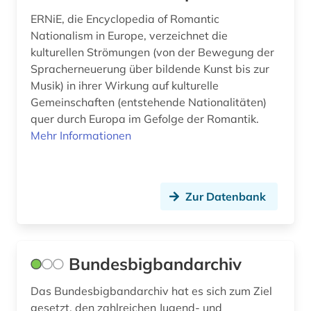
ERNiE, die Encyclopedia of Romantic
schulmusik (1)
Nationalism in Europe, verzeichnet die
schweden (1)
kulturellen Strömungen (von der Bewegung der
Spracherneuerung über bildende Kunst bis zur
schweiz (2)
Musik) in ihrer Wirkung auf kulturelle
Gemeinschaften (entstehende Nationalitäten)
shakespeare (1)
quer durch Europa im Gefolge der Romantik.
sinti (1)
Mehr Informationen
software (2)
song (1)
Zur Datenbank
soziale arbeit (1)
sozialgeschichte (1)
Bundesbigbandarchiv
spiel (1)
Das Bundesbigbandarchiv hat es sich zum Ziel
spiele (1)
gesetzt, den zahlreichen Jugend- und