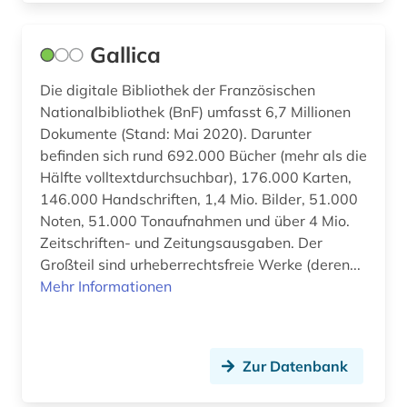
musikfilm (1)
musikgeschichte (1)
Gallica
musikhandschrift (4)
Die digitale Bibliothek der Französischen
Nationalbibliothek (BnF) umfasst 6,7 Millionen
musikleben (1)
Dokumente (Stand: Mai 2020). Darunter
befinden sich rund 692.000 Bücher (mehr als die
musiknoten (1)
Hälfte volltextdurchsuchbar), 176.000 Karten,
musikschrifttum (1)
146.000 Handschriften, 1,4 Mio. Bilder, 51.000
Noten, 51.000 Tonaufnahmen und über 4 Mio.
musikschule (1)
Zeitschriften- und Zeitungsausgaben. Der
Großteil sind urheberrechtsfreie Werke (deren...
musikterminologie (1)
Mehr Informationen
musiktheater (3)
musiktonträger (1)
Zur Datenbank
musikverleger (1)