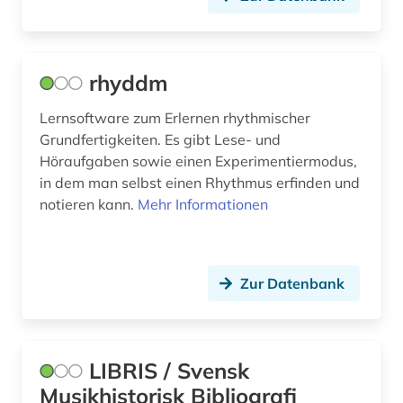
physik (1)
polen (1)
rhyddm
politik (2)
Lernsoftware zum Erlernen rhythmischer
pop (2)
Grundfertigkeiten. Es gibt Lese- und
Höraufgaben sowie einen Experimentiermodus,
popmusik (1)
in dem man selbst einen Rhythmus erfinden und
notieren kann.
Mehr Informationen
psychologie (1)
quelle (5)
rabbinische lehre (1)
Zur Datenbank
rabbinistische lehre (1)
race (1)
LIBRIS / Svensk
recherche (1)
Musikhistorisk Bibliografi