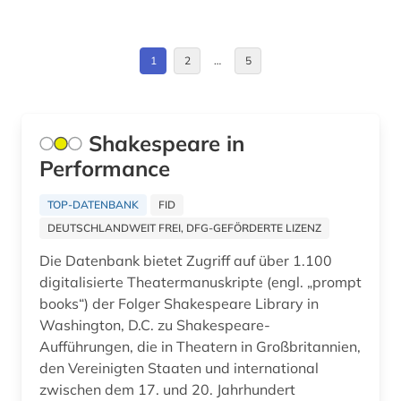
Litauen (1)
galloromanistik (1)
Makedonien (1)
1
2
…
5
gehörbildung (1)
Moldawien (1)
geistesgeschichte (2)
Montenegro (1)
Shakespeare in
geisteswissenschaften (1)
Performance
Oesterreich (2)
gender (1)
Osteuropa (2)
TOP-DATENBANK
FID
geografie (2)
DEUTSCHLANDWEIT FREI, DFG-GEFÖRDERTE LIZENZ
Ostmitteleuropa (1)
geowissenschaften (1)
Die Datenbank bietet Zugriff auf über 1.100
Polen (2)
digitalisierte Theatermanuskripte (engl. „prompt
germanistik (2)
books“) der Folger Shakespeare Library in
Rumänien (1)
gesamtausgabe (2)
Washington, D.C. zu Shakespeare-
Aufführungen, die in Theatern in Großbritannien,
Russland, Sowjetunion (1)
geschichte (23)
den Vereinigten Staaten und international
Schweden (2)
zwischen dem 17. und 20. Jahrhundert
geschichte 1000-1500 (1)