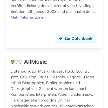
klang (1)
Veröffentlichung dem Nutzer physisch vorliegt.
klassik (1)
Seit dem 29. Januar 2008 sind die Inhalte der ...
Mehr Informationen
klassische musik (1)
klassische studien (2)
Zur Datenbank
komponist (1)
komponisten (1)
komponistin (1)
AllMusic
konzert (1)
Datenbank zur Musik (Klassik, Rock, Country,
Jazz, Folk, Rap, Blues, Gospels, Reggae...) Man
kostümbild (1)
erhält Biographien, Bibliographien und
Diskographien. Gesucht werden kann nach
kuenste (1)
Komponisten, Interpreten, Alben, Liedern usw.
kultur (3)
Herausgegeben wird das Online-
Nachschlagewerk von der US-amerikanischen