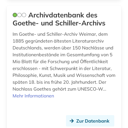
musikvideo (1)
Archivdatenbank des
musikwirtschaft (1)
Goethe- und Schiller-Archivs
musikwissenschaft (14)
Im Goethe- und Schiller-Archiv Weimar, dem
musikzeitschrift (1)
1885 gegründeten ältesten Literaturarchiv
Deutschlands, werden über 150 Nachlässe und
musipädagogik (1)
Institutionenbestände im Gesamtumfang von 5
Mio Blatt für die Forschung und Öffentlichkeit
mähren (1)
erschlossen - mit Schwerpunkt in der Literatur,
nachlass (1)
Philosophie, Kunst, Musik und Wissenschaft vom
späten 18. bis ins frühe 20. Jahrhundert. Der
nationalstaat (1)
Nachlass Goethes gehört zum UNESCO-W...
Mehr Informationen
naturwissenschaft (1)
naturwissenschaften (2)
Zur Datenbank
neue sachlichkeit (1)