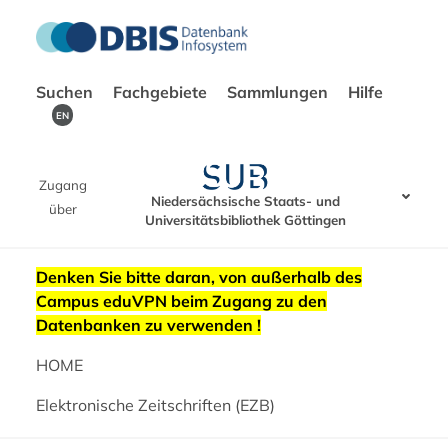
Suchen
Fachgebiete
Sammlungen
Hilfe
EN
Zugang
Niedersächsische Staats- und
über
Universitätsbibliothek Göttingen
Denken Sie bitte daran, von außerhalb des
Campus eduVPN beim Zugang zu den
Datenbanken zu verwenden !
HOME
Elektronische Zeitschriften (EZB)