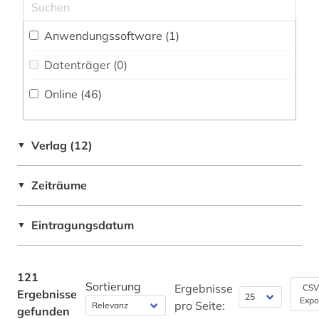
Deutschland (10)
fernsehen (1)
Anwendungssoftware (1
)
Estland (1)
fid darstellende kunst (1)
Datenträger (0
)
Europa (4)
fid musikwissenschaft (8)
Online (46
)
Frankreich (1)
film (7)
GUS (1)
filmwissenschaft (1)
Verlag (12)
▼
Großbritannien (2)
forschung (1)
Zeiträume
▼
Israel (3)
forstwissenschaft (1)
Italien (2)
Eintragungsdatum
fotografie (2)
▼
Jugoslawien (1)
frankreich (1)
Kroatien (1)
121
französisch (1)
Sortierung
Ergebnisse
CSV
Ergebnisse
Expo
Lettland (1)
pro Seite:
gefunden
führer (1)