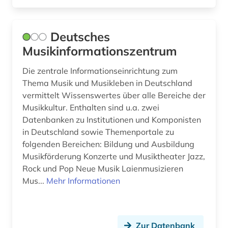
lied (1)
lieferbare werke (1)
Deutsches
literatur (14)
Musikinformationszentrum
literaturwissenschaft (3)
Die zentrale Informationseinrichtung zum
Thema Musik und Musikleben in Deutschland
malen (1)
vermittelt Wissenswertes über alle Bereiche der
Musikkultur. Enthalten sind u.a. zwei
mathe (1)
Datenbanken zu Institutionen und Komponisten
medien (1)
in Deutschland sowie Themenportale zu
folgenden Bereichen: Bildung und Ausbildung
medienkunst (1)
Musikförderung Konzerte und Musiktheater Jazz,
Rock und Pop Neue Musik Laienmusizieren
medizingeschichte (1)
Mus...
Mehr Informationen
mediävistik (1)
medley (1)
Zur Datenbank