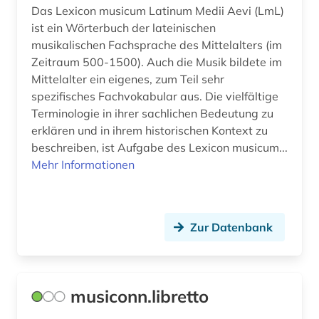
Das Lexicon musicum Latinum Medii Aevi (LmL)
tondokument (1)
ist ein Wörterbuch der lateinischen
musikalischen Fachsprache des Mittelalters (im
tonträger (1)
Zeitraum 500-1500). Auch die Musik bildete im
Mittelalter ein eigenes, zum Teil sehr
transposition &lt;musik&gt; (1)
spezifisches Fachvokabular aus. Die vielfältige
ungarn (1)
Terminologie in ihrer sachlichen Bedeutung zu
erklären und in ihrem historischen Kontext zu
universitätsgeschichte (1)
beschreiben, ist Aufgabe des Lexicon musicum...
Mehr Informationen
unterhaltungsmusik (3)
verleihbetrieb (1)
Zur Datenbank
verzeichnis (3)
videospiel (1)
volkskunde (1)
musiconn.libretto
weltmusik (2)