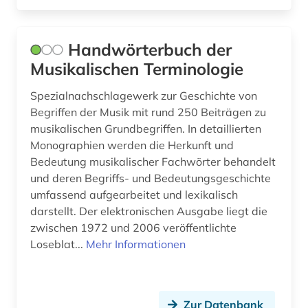
neuengland (1)
noten (1)
Handwörterbuch der
Musikalischen Terminologie
oper (2)
Spezialnachschlagewerk zur Geschichte von
oratorium (1)
Begriffen der Musik mit rund 250 Beiträgen zu
orchester (1)
musikalischen Grundbegriffen. In detaillierten
Monographien werden die Herkunft und
orchestermusik (1)
Bedeutung musikalischer Fachwörter behandelt
und deren Begriffs- und Bedeutungsgeschichte
ordnung (1)
umfassend aufgearbeitet und lexikalisch
osteuropa (2)
darstellt. Der elektronischen Ausgabe liegt die
zwischen 1972 und 2006 veröffentlichte
ostmitteleuropa (1)
Loseblat...
Mehr Informationen
philologie (1)
philosophie (7)
Zur Datenbank