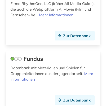
kulturwissenschaften (4)
Firma RhythmOne, LLC (früher All Media Guide),
die auch die Webplattform AllMovie (Film und
kunst (13)
Fernsehen) be...
Mehr Informationen
kunstgeschichte (1)
künstler (2)
Zur Datenbank
latein (1)
lehrbuch (1)
Fundus
leihmaterial (1)
Datenbank mit Materialien und Spielen für
lernsoftware (1)
GruppenleiterInnen aus der Jugendarbeit.
Mehr
lexikon (4)
Informationen
librettist (1)
libretto (1)
Zur Datenbank