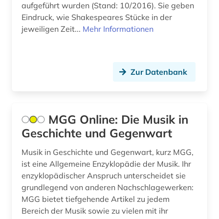
aufgeführt wurden (Stand: 10/2016). Sie geben
Schweiz (4)
Eindruck, wie Shakespeares Stücke in der
geschichte 1490-1960 (1)
jeweiligen Zeit...
Mehr Informationen
Serbien (1)
geschichte 1600-1995 (1)
Slowakei (1)
geschichte 1690-1783 (1)
Slowenien (1)
Zur Datenbank
geschichte 1790-1920 (1)
Suedosteuropa (1)
gesellschaft (1)
Tschechische Republik (1)
MGG Online: Die Musik in
gesundheit &amp; ernährung (1)
Geschichte und Gegenwart
Ukraine (1)
grafik (1)
Ungarn (1)
Musik in Geschichte und Gegenwart, kurz MGG,
großbritannien (1)
ist eine Allgemeine Enzyklopädie der Musik. Ihr
enzyklopädischer Anspruch unterscheidet sie
gruppenspiel (1)
grundlegend von anderen Nachschlagewerken:
halacha (2)
MGG bietet tiefgehende Artikel zu jedem
Bereich der Musik sowie zu vielen mit ihr
instrument (1)