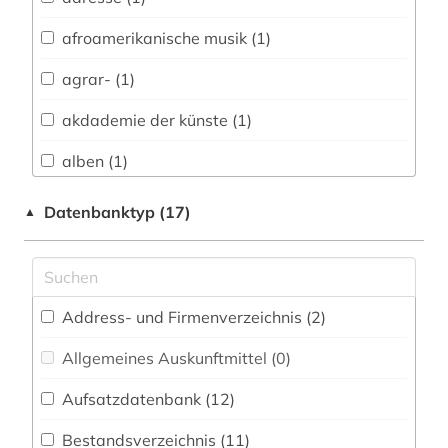
Vermessungswesen (4)
afroamerikanische musik (1)
Australien, Neuseeland (0)
agrar- (1)
Biologie, Biotechnologie (1)
akdademie der künste (1)
Buch- und Bibliothekswesen,
Informationswissenschaft (2)
alben (1)
Chemie und Pharmazie (1)
amerikanistik (1)
Datenbanktyp (17)
▲
Elektrotechnik, Elektronik, Nachrichtentechnik
anglistik (1)
(0)
anleitung (1)
Energietechnik (0)
Address- und Firmenverzeichnis (2
)
anthropologie (2)
Ethnologie (4)
Allgemeines Auskunftmittel (0
)
app (1)
Geochemie und Geophysik (0)
Aufsatzdatenbank (12
)
architektur (5)
Geographie (4)
Bestandsverzeichnis (11
)