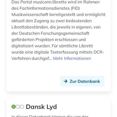
Das Portal musiconn.libretto wird im Rahmen
des Fachinformationsdienstes (FID)
werk (1)
Musikwissenschaft bereitgestellt und ermöglicht
wirtschaft (2)
aktuell den Zugang zu zwei bedeutenden
Librettobeständen, die jeweils in eigenen, von
wirtschaftsgeschichte (1)
der Deutschen Forschungsgemeinschaft
geförderten Projekten erschlossen und
wissenschaft (1)
digitalisiert wurden. Für sämtliche Libretti
wurde eine digitale Texterfassung mittels OCR-
wochenzeitung (1)
Verfahren durchgef...
Mehr Informationen
wörterbuch (18)
wörterbuch (1)
Zur Datenbank
zeit zeitung (1)
zeitschrift (2)
Dansk Lyd
zeitschriftenaufsatz (4)
In dieser Datenbank können die von der
zeitung (1)