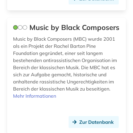
melodie (1)
mittelalter (1)
Music by Black Composers
mode (1)
Music by Black Composers (MBC) wurde 2001
moderne sprachen (2)
als ein Projekt der Rachel Barton Pine
musical (1)
Foundation gegründet, einer seit langem
bestehenden antirassistischen Organisation im
musik (121)
Bereich der klassischen Musik. Die MBC hat es
sich zur Aufgabe gemacht, historische und
musikalien (1)
anhaltende rassistische Ungerechtigkeiten im
musikbibliothek (3)
Bereich der klassischen Musik zu beseitigen.
Mehr Informationen
musikdruck (5)
musiker (6)
Zur Datenbank
musikerziehung (1)