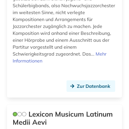
Schülerbigbands, also Nachwuchsjazzorchester
sprache (1)
im weitesten Sinne, nicht verlegte
Kompositionen und Arrangements für
sprachpflege (1)
Jazzorchester zugänglich zu machen. Jede
sprachwissenschaft (1)
Komposition wird anhand einer Beschreibung,
einer Hörprobe und einem Ausschnitt aus der
stilrichtung (1)
Partitur vorgestellt und einem
Schwierigkeitsgrad zugeordnet. Das...
Mehr
szenenbild (1)
Informationen
südosteuropa (1)
tanz (2)
Zur Datenbank
terminologie (2)
theater (3)
Lexicon Musicum Latinum
theaterstück (1)
Medii Aevi
theologie (4)