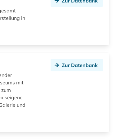
Zur Datenbank
sgesamt
stellung in
Zur Datenbank
ender
useums mit
e zum
hauseigene
Galerie und