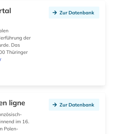
rtal
Zur Datenbank
alen
derführung der
urde. Das
100 Thüringer
r
en ligne
Zur Datenbank
anzösisch-
innend im 16.
m Polen-