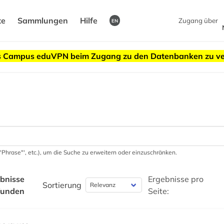
te
Sammlungen
Hilfe
Zugang über
EN
des Campus eduVPN beim Zugang zu den Datenbanken zu v
 '"Phrase"', etc.), um die Suche zu erweitern oder einzuschränken.
bnisse
Ergebnisse pro
Sortierung
funden
Seite: