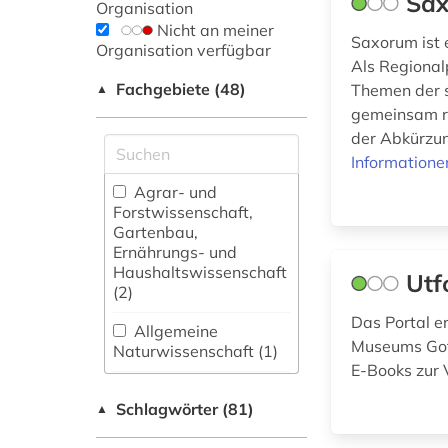
Sa
Organisation
Nicht an meiner
Saxorum ist 
Organisation verfügbar
Als Regional
Fachgebiete (48)
Themen der s
▲
gemeinsam r
der Abkürzun
Informatione
Agrar- und
Forstwissenschaft,
Gartenbau,
Ernährungs- und
Haushaltswissenschaft
Utf
(2)
Das Portal e
Allgemeine
Museums Gotl
Naturwissenschaft (1)
E-Books zur 
Allgemeine und
Schlagwörter (81)
fachübergreifende
▲
Datenbanken (17)