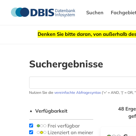
Suchen
Fachgebie
Denken Sie bitte daran, von außerhalb 
Suchergebnisse
Nutzen Sie die
vereinfachte Abfragesyntax
('+' = AND, '|' = OR,
48 Erge
Verfügbarkeit
▲
ge
Frei verfügbar
Lizenziert an meiner