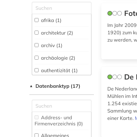
Allgemeine und
Fot
vergleichende Sprach-
und
afrika (1)
Literaturwissenschaft.
Im Jahr 2009
Indogermanistik.
1920) zum ku
architektur (2)
Außereuropäische
zu werden, w
Sprachen und
archiv (1)
Literaturen (0)
archäologie (2)
Anglistik.
Amerikanistik (0)
authentizität (1)
De 
Archäologie (4)
bayern (2)
Datenbanktyp (17)
▲
De Nederland
Architektur,
belgien (1)
Mühlen im Int
Bauingenieur- und
1.254 exist
Vermessungswesen (4)
berlin (1)
Sammlung wir
Australien,
Address- und
einer Karte.
bestandserhaltung
Neuseeland (1)
Firmenverzeichnis (0
)
(1)
Biologie,
Allgemeines