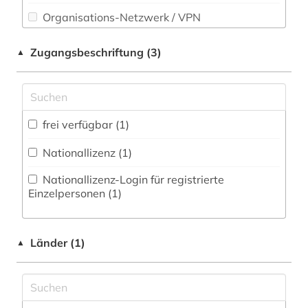
Rechtswissenschaft (1)
Organisations-Netzwerk / VPN
Romanistik (0)
Shibboleth
Zugangsbeschriftung (3)
▲
Slavistik (0)
Zugriff vor Ort
Soziologie (1)
Sport (0)
frei verfügbar (1)
Technik (0)
Nationallizenz (1)
Theologie und Religionswissenschaften (0)
Nationallizenz-Login für registrierte
Einzelpersonen (1)
Werkstoffwissenschaften und
Fertigungstechnik (0)
Länder (1)
Wirtschaftswissenschaften (0)
▲
Wissenschaftskunde, Forschung, Hochschul-,
Museumswesen (0)