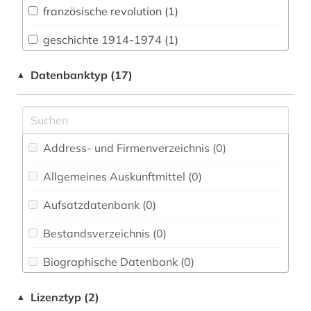
französische revolution (1)
Buch- und Bibliothekswesen,
Informationswissenschaft (0)
geschichte 1914-1974 (1)
Chemie und Pharmazie (0)
indien (1)
Datenbanktyp (17)
▲
Elektrotechnik, Elektronik, Nachrichtentechnik
irak (3)
(0)
kuba (1)
Energietechnik (0)
Address- und Firmenverzeichnis (0
)
revolution (1)
Ethnologie (0)
Allgemeines Auskunftmittel (0
)
ungarn (1)
Geochemie und Geophysik (0)
Aufsatzdatenbank (0
)
universität (1)
Geographie (0)
Bestandsverzeichnis (0
)
wissenschaft (1)
Geowissenschaften (0)
Biographische Datenbank (0
)
wissenschaftliche zeitschrift (1)
Germanistik. Niederlandistik. Skandinavistik
(0)
Buchhandelsverzeichnis (0
)
zeitschrift (1)
Lizenztyp (2)
▲