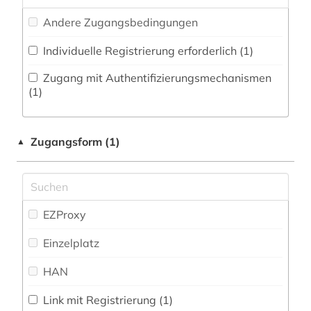
Medien- und Kommunikationswissenschaften,
Andere Zugangsbedingungen
Kommunikationsdesign (1)
Individuelle Registrierung erforderlich (1)
Medizin (0)
Zugang mit Authentifizierungsmechanismen
Militärwissenschaft (0)
(1)
Musikwissenschaft (0)
Zugangsform (1)
▲
Natur- und Umweltschutz (0)
Pädagogik (1)
Philosophie (0)
EZProxy
Physik (0)
Einzelplatz
Politologie (1)
HAN
Psychologie (0)
Link mit Registrierung (1)