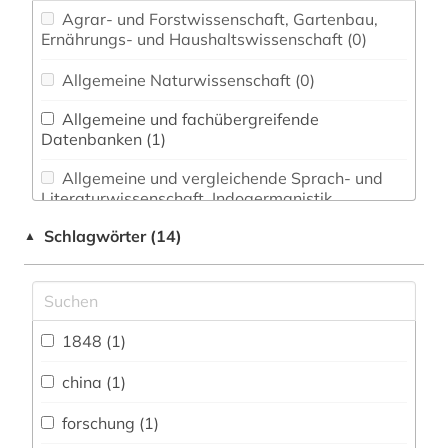
Agrar- und Forstwissenschaft, Gartenbau,
Ernährungs- und Haushaltswissenschaft (0)
Allgemeine Naturwissenschaft (0)
Allgemeine und fachübergreifende
Datenbanken (1)
Allgemeine und vergleichende Sprach- und
Literaturwissenschaft. Indogermanistik.
Außereuropäische Sprachen und Literaturen (0)
Schlagwörter (14)
▲
Anglistik. Amerikanistik (0)
Archäologie (0)
Architektur, Bauingenieur- und
1848 (1)
Vermessungswesen (0)
china (1)
Australien, Neuseeland (0)
forschung (1)
Biologie, Biotechnologie (0)