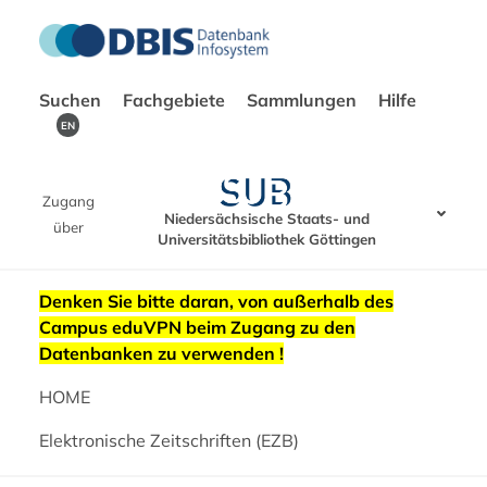
Suchen
Fachgebiete
Sammlungen
Hilfe
EN
Zugang
Niedersächsische Staats- und
über
Universitätsbibliothek Göttingen
Denken Sie bitte daran, von außerhalb des
Campus eduVPN beim Zugang zu den
Datenbanken zu verwenden !
HOME
Elektronische Zeitschriften (EZB)