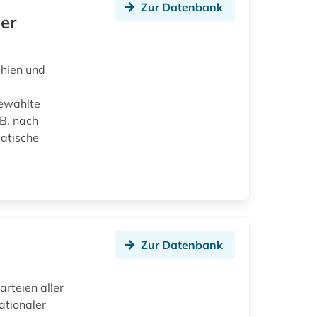
n
Zur Datenbank
er
phien und
gewählte
.B. nach
matische
Zur Datenbank
rteien aller
ationaler