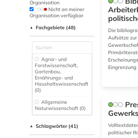
Bib
Organisation
Arbeiter
Nicht an meiner
Organisation verfügbar
politisc
Fachgebiete (48)
▲
Die bibliogr
Aufsätze zur
Gewerkschaf
Primärlitera
Agrar- und
Erscheinungs
Forstwissenschaft,
Eingrenzung m
Gartenbau,
Ernährungs- und
Haushaltswissenschaft
(0)
Allgemeine
Pre
Naturwissenschaft (0)
Gewerks
Allgemeine und
Volltextdate
Schlagwörter (41)
fachübergreifende
▲
Datenbanken (3)
politischer 