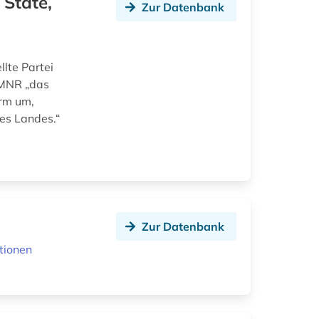
 State,
Zur Datenbank
lte Partei
 MNR „das
orm um,
des Landes.“
Zur Datenbank
tionen