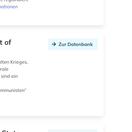
mationen
t of
Zur Datenbank
lten Krieges,
rale
 sind ein
Kommunisten“