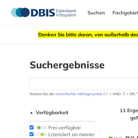
Suchen
Fachgebie
Denken Sie bitte daran, von außerhalb 
Suchergebnisse
Nutzen Sie die
vereinfachte Abfragesyntax
('+' = AND, '|' = OR,
11 Erge
Verfügbarkeit
▲
ge
Frei verfügbar
Lizenziert an meiner