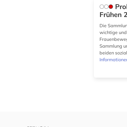
Slavistik (0)
Pro
Soziologie (2)
Frühen 2
Sport (0)
Die Sammlung
wichtige und
Technik (0)
Frauenbewegu
Sammlung umf
Theologie und
Religionswissenschaften
beiden sozia
(0)
Informatione
Werkstoffwissenschaften
und Fertigungstechnik (0)
Wirtschaftswissenschaften
(0)
Wissenschaftskunde,
Forschung, Hochschul-,