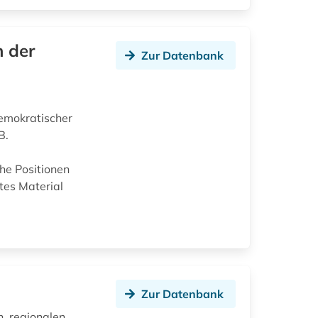
 der
Zur Datenbank
demokratischer
B.
he Positionen
htes Material
Zur Datenbank
n, regionalen,