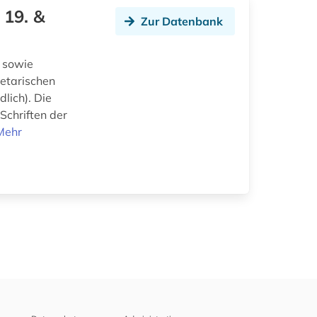
 19. &
Zur Datenbank
n sowie
letarischen
lich). Die
Schriften der
Mehr