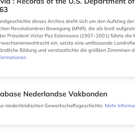
ivia : Records of the U.S. Department of
63
undgeschichte dieses Archivs dreht sich um den Aufstieg der
schen Revolutionären Bewegung (MNR), die als breit aufgestel
ter Präsident Victor Paz Estenssoro (1907–2001) führte die
rwachsenenwahlrecht ein, setzte eine umfassende Landref
 ländliche Bildung und verstaatlichte die größten Zinnminen 
formationen
abase Nederlandse Vakbonden
ur niederländischen Gewerkschaftsgeschichte.
Mehr Informa