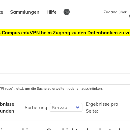
te
Sammlungen
Hilfe
Zugang über
EN
des Campus eduVPN beim Zugang zu den Datenbanken zu v
 '"Phrase"', etc.), um die Suche zu erweitern oder einzuschränken.
bnisse
Ergebnisse pro
Sortierung
funden
Seite: