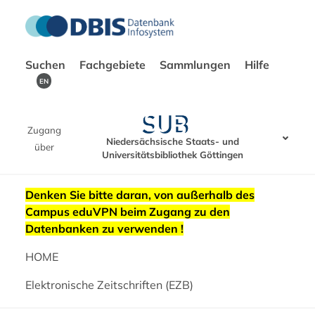
Suchen
Fachgebiete
Sammlungen
Hilfe
EN
Zugang
Niedersächsische Staats- und
über
Universitätsbibliothek Göttingen
Denken Sie bitte daran, von außerhalb des
Campus eduVPN beim Zugang zu den
Datenbanken zu verwenden !
HOME
Elektronische Zeitschriften (EZB)