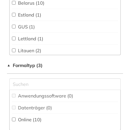
Belarus (10)
Estland (1)
GUS (1)
Lettland (1)
Litauen (2)
Osteuropa (1)
Formaltyp (3)
▲
Russland, Sowjetunion (1)
Ukraine (1)
Anwendungssoftware (0
)
Datenträger (0
)
Online (10
)