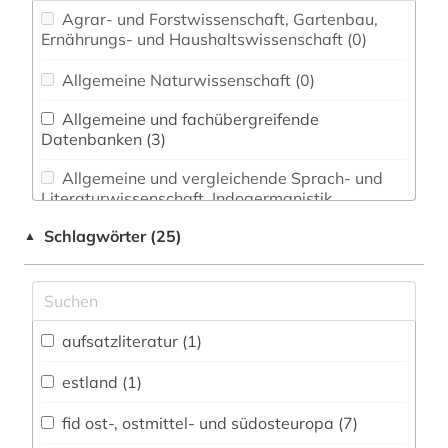
Agrar- und Forstwissenschaft, Gartenbau,
Ernährungs- und Haushaltswissenschaft (0)
Allgemeine Naturwissenschaft (0)
Allgemeine und fachübergreifende
Datenbanken (3)
Allgemeine und vergleichende Sprach- und
Literaturwissenschaft. Indogermanistik.
Außereuropäische Sprachen und Literaturen (0)
Schlagwörter (25)
▲
Anglistik. Amerikanistik (0)
Archäologie (0)
Architektur, Bauingenieur- und
aufsatzliteratur (1)
Vermessungswesen (0)
estland (1)
Australien, Neuseeland (0)
fid ost-, ostmittel- und südosteuropa (7)
Biologie, Biotechnologie (0)