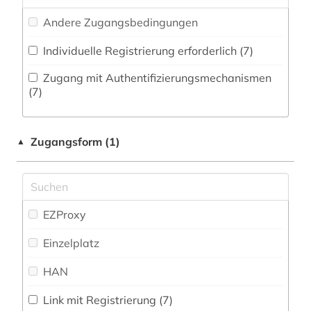
Medien- und Kommunikationswissenschaften,
Andere Zugangsbedingungen
Kommunikationsdesign (0)
Individuelle Registrierung erforderlich (7)
Medizin (0)
Zugang mit Authentifizierungsmechanismen
Militärwissenschaft (0)
(7)
Musikwissenschaft (0)
Zugangsform (1)
▲
Natur- und Umweltschutz (0)
Pädagogik (0)
Philosophie (0)
EZProxy
Physik (0)
Einzelplatz
Politologie (7)
HAN
Psychologie (0)
Link mit Registrierung (7)