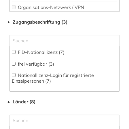
Rechtswissenschaft (0)
Organisations-Netzwerk / VPN
Romanistik (0)
Shibboleth
Zugangsbeschriftung (3)
▲
Slavistik (0)
Zugriff vor Ort
Soziologie (0)
Sport (0)
FID-Nationallizenz (7)
Technik (0)
frei verfügbar (3)
Theologie und Religionswissenschaften (0)
Nationallizenz-Login für registrierte
Einzelpersonen (7)
Werkstoffwissenschaften und
Fertigungstechnik (0)
Länder (8)
Wirtschaftswissenschaften (0)
▲
Wissenschaftskunde, Forschung, Hochschul-,
Museumswesen (0)