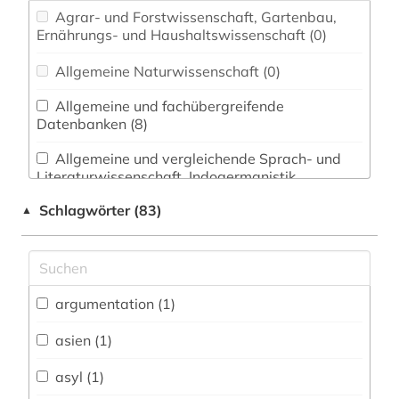
Agrar- und Forstwissenschaft, Gartenbau,
Ernährungs- und Haushaltswissenschaft (0)
Allgemeine Naturwissenschaft (0)
Allgemeine und fachübergreifende
Datenbanken (8)
Allgemeine und vergleichende Sprach- und
Literaturwissenschaft. Indogermanistik.
Außereuropäische Sprachen und Literaturen (4)
Schlagwörter (83)
▲
Anglistik. Amerikanistik (0)
Archäologie (0)
Architektur, Bauingenieur- und
argumentation (1)
Vermessungswesen (1)
asien (1)
Australien, Neuseeland (0)
asyl (1)
Biologie, Biotechnologie (0)