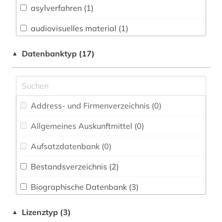
asylverfahren (1)
Buch- und Bibliothekswesen,
Informationswissenschaft (0)
audiovisuelles material (1)
Chemie und Pharmazie (0)
ayurveda (1)
Datenbanktyp (17)
▲
Elektrotechnik, Elektronik, Nachrichtentechnik
bangladesch (1)
(0)
bibliografie (1)
Energietechnik (0)
Address- und Firmenverzeichnis (0
)
binnenvertriebener (1)
Ethnologie (6)
Allgemeines Auskunftmittel (0
)
christentum (1)
Geochemie und Geophysik (0)
Aufsatzdatenbank (0
)
deutschland (1)
Geographie (0)
Bestandsverzeichnis (2
)
dokumentenserver (1)
Geowissenschaften (0)
Biographische Datenbank (3
)
drama (1)
Germanistik. Niederlandistik. Skandinavistik
(0)
Buchhandelsverzeichnis (0
)
dänemark (1)
Lizenztyp (3)
▲