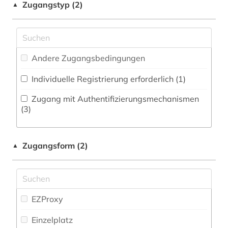
Zugangstyp (2)
▲
handschrift (1)
Medien- und Kommunikationswissenschaften,
Kommunikationsdesign (1)
herkunftsländerinformation (1)
Medizin (1)
indien (7)
Andere Zugangsbedingungen
Militärwissenschaft (0)
indigenes volk (1)
Individuelle Registrierung erforderlich (1)
Musikwissenschaft (1)
indisches theater (1)
Zugang mit Authentifizierungsmechanismen
Natur- und Umweltschutz (0)
(3)
indoarische sprachen (1)
Pädagogik (0)
indologie (1)
Zugangsform (2)
▲
Philosophie (0)
international (1)
Physik (0)
interne vertriebene (1)
Politologie (5)
EZProxy
japanologie (2)
Psychologie (0)
Einzelplatz
kaste (1)