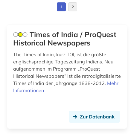
Suedostasien (7)
1
2
südostasien (3)
Suedosteuropa (2)
the gazette of india (1)
USA (1)
Times of India / ProQuest
theater (1)
Historical Newspapers
tibet (1)
The Times of India, kurz TOI, ist die größte
usa (1)
englischsprachige Tageszeitung Indiens. Neu
aufgenommen im Programm „ProQuest
vertriebener (1)
Historical Newspapers“ ist die retrodigitalisierte
Times of India der Jahrgänge 1838-2012.
Mehr
virtuelle fachbibliothek (1)
Informationen
wirtschaftsstandort (1)
wörterbuch (2)
Zur Datenbank
zeischrift (1)
zeitung (1)