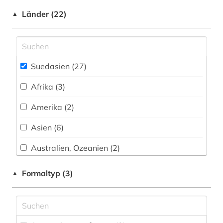
Länder (22)
nationalarchiv (1)
▲
naturreligion (1)
naval kishore press (1)
Suedasien (27)
nepal (2)
Afrika (3)
oberster gereichtshof (1)
Amerika (2)
orientalistik (1)
Asien (6)
orissa (1)
Australien, Ozeanien (2)
ostasien (3)
China (2)
Formaltyp (3)
▲
pakistan (1)
Daenemark (1)
pali (1)
Deutschland (1)
politik (1)