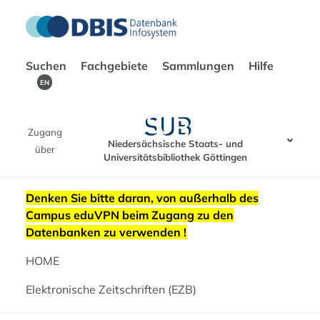
Suchen
Fachgebiete
Sammlungen
Hilfe
EN
Zugang
Niedersächsische Staats- und
über
Universitätsbibliothek Göttingen
Denken Sie bitte daran, von außerhalb des
Campus eduVPN beim Zugang zu den
Datenbanken zu verwenden !
HOME
Elektronische Zeitschriften (EZB)