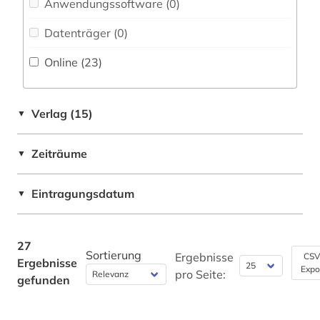
Anwendungssoftware (0
)
Europa (1)
quelle (2)
Datenträger (0
)
Japan (2)
recht (2)
Online (23
)
Korea (2)
republik indien (1)
Mittelamerika (2)
sanskrit (1)
Verlag (15)
▼
Nordamerika (1)
sozialgeschichte (1)
Zeiträume
▼
Oesterreich (1)
sozialstruktur (1)
Ostasien (6)
Eintragungsdatum
▼
sprachwissenschaft (1)
Osteuropa (4)
sri lanka (1)
Ostmitteleuropa (1)
27
Sortierung
supreme court (1)
Ergebnisse
CSV
Ergebnisse
Expo
Schweiz (1)
pro Seite:
gefunden
supreme court of india (1)
Suedamerika (2)
südasien (10)