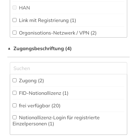
Rechtswissenschaft (3)
HAN
kolonialismus (1)
Romanistik (0)
kudiyattam (1)
Link mit Registrierung (1)
Slavistik (0)
kultur (1)
Organisations-Netzwerk / VPN (2)
Soziologie (0)
Shibboleth
kulturelles erbe (1)
Zugangsbeschriftung (4)
▲
Sport (0)
Zugriff vor Ort
literatur (1)
Technik (0)
literaturwissenschaft (1)
Theologie und Religionswissenschaften (5)
Zugang (2)
mahatma gandh (1)
Werkstoffwissenschaften und
FID-Nationallizenz (1)
medizin (1)
Fertigungstechnik (0)
frei verfügbar (20)
menschenrechtspolitik (1)
Wirtschaftswissenschaften (2)
Nationallizenz-Login für registrierte
Wissenschaftskunde, Forschung, Hochschul-,
menschenrechtsverletzung (1)
Einzelpersonen (1)
Museumswesen (1)
mohandas karamchand gandhi (1)