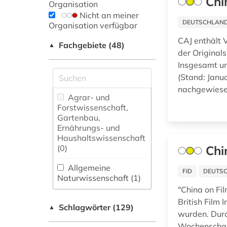
Chi
Organisation
Nicht an meiner
DEUTSCHLANDW
Organisation verfügbar
CAJ enthält V
Fachgebiete (48)
▲
der Original
Insgesamt um
(Stand: Janua
nachgewiesen
Agrar- und
Forstwissenschaft,
Gartenbau,
Ernährungs- und
Haushaltswissenschaft
(0)
Chi
Allgemeine
FID
DEUTSC
Naturwissenschaft (1)
"China on Fi
Allgemeine und
British Film 
Schlagwörter (129)
fachübergreifende
▲
wurden. Durc
Datenbanken (23)
Wochenschaue