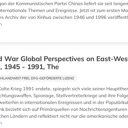
rgan der Kommunistischen Partei Chinas liefert sie seit lange
nternationale Themen und Ereignisse. Jetzt ist zum ersten Ma
s Archiv der von Xinhua zwischen 1946 und 1996 veröffentl
n
d War Global Perspectives on East-Wes
, 1945 - 1991, The
HLANDWEIT FREI, DFG-GEFÖRDERTE LIZENZ
alte Krieg 1991 endete, spiegeln sich viele seiner Hauptthe
htungswaffen, Spionage, Stellvertreterkriege und ihre Folge
eiterhin in internationalen Ereignissen und in der Populärku
k bezieht sich auf Primärquellen von Nachrichtenagenturen
hen Ländern und reflektiert nicht nur die amerikanische oder
n