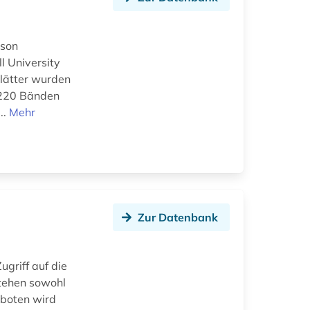
ason
l University
blätter wurden
n 220 Bänden
..
Mehr
Zur Datenbank
ugriff auf die
stehen sowohl
eboten wird