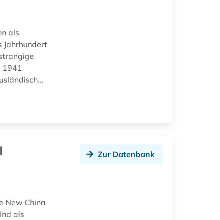
en als
s Jahrhundert
rstrangige
r 1941
sländisch...
l
Zur Datenbank
ie New China
Und als