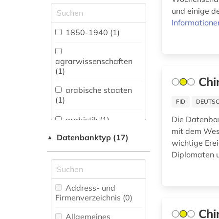
Allgemeine und
und einige d
vergleichende Sprach-
Informatione
und
1850-1940 (1)
Literaturwissenschaft.
Indogermanistik.
Außereuropäische
agrarwissenschaften
Sprachen und
(1)
Literaturen (14)
Chi
arabische staaten
Anglistik.
(1)
FID
DEUTSC
Amerikanistik (0)
Die Datenbank
arabistik (1)
Archäologie (1)
mit dem West
Datenbanktyp (17)
▲
archäologie (1)
wichtige Ere
Architektur,
Diplomaten 
Bauingenieur- und
asien (2)
Vermessungswesen (0)
auktion (1)
Australien,
Address- und
Neuseeland (0)
Firmenverzeichnis (0
)
außenpolitik (2)
Chi
Biologie,
Allgemeines