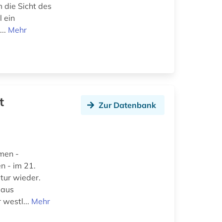
m die Sicht des
l ein
...
Mehr
t
Zur Datenbank
men -
n - im 21.
ltur wieder.
 aus
 westl...
Mehr