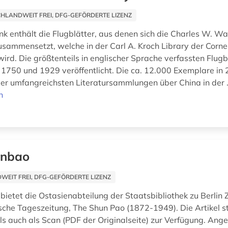
HLANDWEIT FREI, DFG-GEFÖRDERTE LIZENZ
k enthält die Flugblätter, aus denen sich die Charles W. W
ammensetzt, welche in der Carl A. Kroch Library der Cornel
ird. Die größtenteils in englischer Sprache verfassten Flug
 1750 und 1929 veröffentlicht. Die ca. 12.000 Exemplare i
 der umfangreichsten Literatursammlungen über China in der .
n
enbao
EIT FREI, DFG-GEFÖRDERTE LIZENZ
ietet die Ostasienabteilung der Staatsbibliothek zu Berlin Z
ische Tageszeitung, The Shun Pao (1872-1949). Die Artikel 
 als auch als Scan (PDF der Originalseite) zur Verfügung. Ang