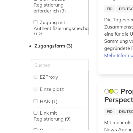
Philologie.
Registrierung
Zeitungs-,
Byzantinistik.
FID
DEUTSC
europa (1)
erforderlich (9)
Zeitschriftenbibliographie
Mittellateinische und
Die Tagesber
(1
)
Neugriechische
fid asien (11)
Zugang mit
Zusammenstel
Philologie. Neulatein (0)
Authentifizierungsmechanismen
eine für die
(12)
film (1)
Kunstgeschichte (3)
Sammlung von
Zugangsform (3)
▲
filmgeschichte (1)
gegründete F
Limnologie (0)
Mehr Informa
flugblatt (1)
Maschinenbau (0)
Mathematik (0)
geisteswissenschaften
EZProxy
(4)
Medien- und
Einzelplatz
Pro
Kommunikationswissenschaften,
geografie (1)
Perspect
Kommunikationsdesign (17)
HAN (1)
geschichte (17)
Medizin (2)
FID
DEUTSC
Link mit
geschichte 618-
Registrierung (9)
Mit mehr als
Militärwissenschaft
1945 (1)
(0)
News Agency,
Organisations-