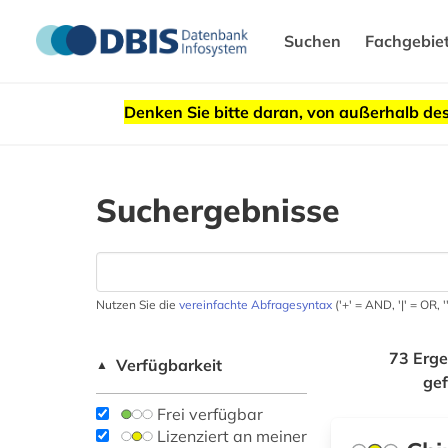
Suchen
Fachgebie
Denken Sie bitte daran, von außerhalb 
Suchergebnisse
Nutzen Sie die
vereinfachte Abfragesyntax
('+' = AND, '|' = OR,
73 Erge
Verfügbarkeit
▲
ge
Frei verfügbar
Lizenziert an meiner