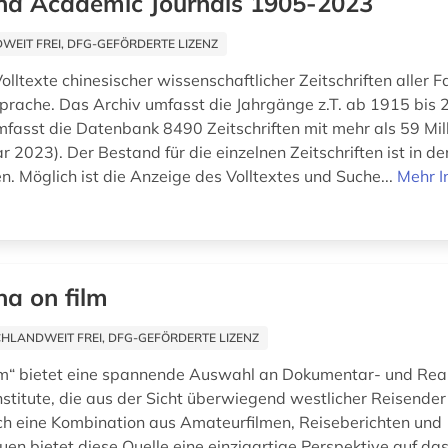
na Academic Journals 1905-2023
EIT FREI, DFG-GEFÖRDERTE LIZENZ
olltexte chinesischer wissenschaftlicher Zeitschriften aller 
sprache. Das Archiv umfasst die Jahrgänge z.T. ab 1915 bis 
fasst die Datenbank 8490 Zeitschriften mit mehr als 59 Mill
r 2023). Der Bestand für die einzelnen Zeitschriften ist in d
. Möglich ist die Anzeige des Volltextes und Suche...
Mehr I
na on film
HLANDWEIT FREI, DFG-GEFÖRDERTE LIZENZ
lm“ bietet eine spannende Auswahl an Dokumentar- und Rea
Institute, die aus der Sicht überwiegend westlicher Reisende
h eine Kombination aus Amateurfilmen, Reiseberichten und
n bietet diese Quelle eine einzigartige Perspektive auf da