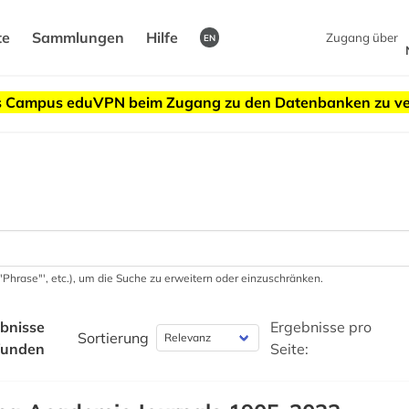
te
Sammlungen
Hilfe
Zugang über
EN
des Campus eduVPN beim Zugang zu den Datenbanken zu v
 '"Phrase"', etc.), um die Suche zu erweitern oder einzuschränken.
bnisse
Ergebnisse pro
Sortierung
funden
Seite: