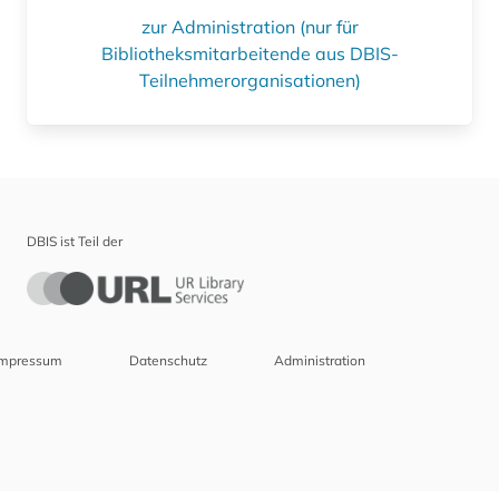
zur Administration (nur für
Bibliotheksmitarbeitende aus DBIS-
Teilnehmerorganisationen)
DBIS ist Teil der
Impressum
Datenschutz
Administration