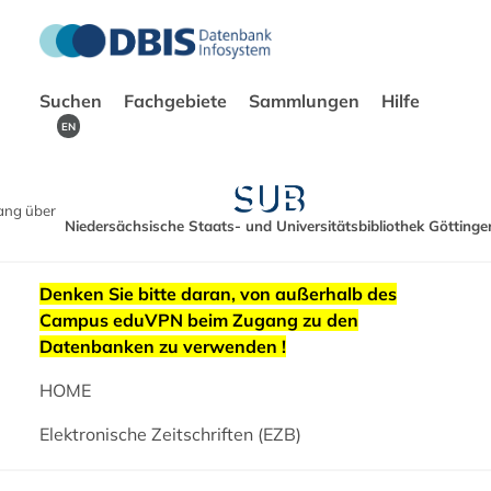
Suchen
Fachgebiete
Sammlungen
Hilfe
EN
ang über
Niedersächsische Staats- und Universitätsbibliothek Göttinge
Denken Sie bitte daran, von außerhalb des
Campus eduVPN beim Zugang zu den
Datenbanken zu verwenden !
HOME
Elektronische Zeitschriften (EZB)