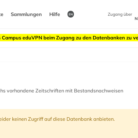
te
Sammlungen
Hilfe
Zugang über
EN
N
des Campus eduVPN beim Zugang zu den Datenbanken zu v
ichs vorhandene Zeitschriften mit Bestandsnachweisen
ider keinen Zugriff auf diese Datenbank anbieten.