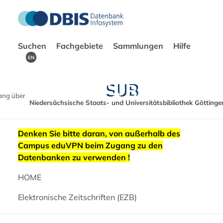
Suchen
Fachgebiete
Sammlungen
Hilfe
EN
ang über
Niedersächsische Staats- und Universitätsbibliothek Göttinge
Denken Sie bitte daran, von außerhalb des
Campus eduVPN beim Zugang zu den
Datenbanken zu verwenden !
HOME
Elektronische Zeitschriften (EZB)