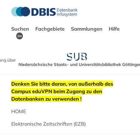
Suchen
Fachgebiete
Sammlungen
Hilfe
EN
ang über
Niedersächsische Staats- und Universitätsbibliothek Göttinge
Denken Sie bitte daran, von außerhalb des
Campus eduVPN beim Zugang zu den
Datenbanken zu verwenden !
HOME
Elektronische Zeitschriften (EZB)