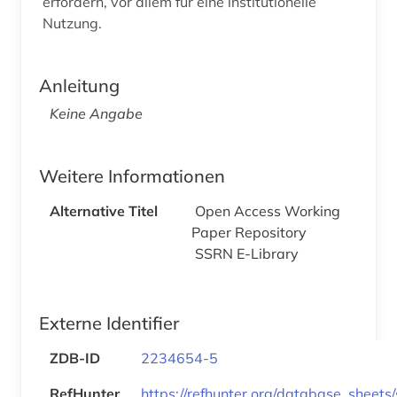
erfordern, vor allem für eine institutionelle
Nutzung.
Anleitung
Keine Angabe
Weitere Informationen
Alternative Titel
Open Access Working
Paper Repository
SSRN E-Library
Externe Identifier
ZDB-ID
2234654-5
RefHunter
https://refhunter.org/database_sheets/