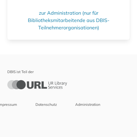
zur Administration (nur für
Bibliotheksmitarbeitende aus DBIS-
Teilnehmerorganisationen)
DBIS ist Teil der
Impressum
Datenschutz
Administration