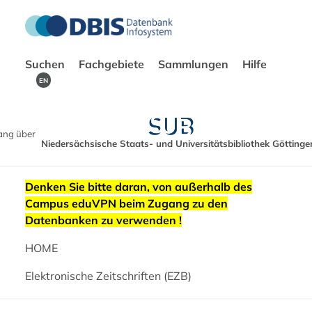
Suchen
Fachgebiete
Sammlungen
Hilfe
EN
ang über
Niedersächsische Staats- und Universitätsbibliothek Göttinge
Denken Sie bitte daran, von außerhalb des
Campus eduVPN beim Zugang zu den
Datenbanken zu verwenden !
HOME
Elektronische Zeitschriften (EZB)