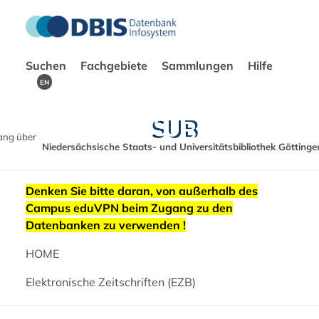
Suchen
Fachgebiete
Sammlungen
Hilfe
EN
ang über
Niedersächsische Staats- und Universitätsbibliothek Göttinge
Denken Sie bitte daran, von außerhalb des
Campus eduVPN beim Zugang zu den
Datenbanken zu verwenden !
HOME
Elektronische Zeitschriften (EZB)