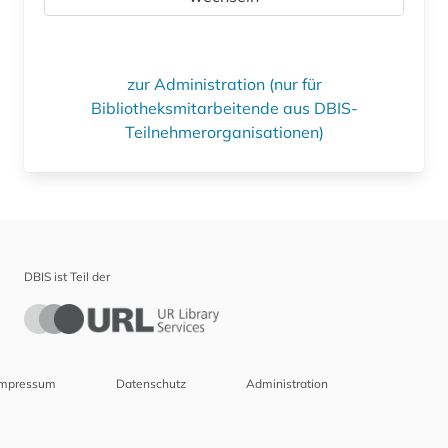
zur Administration (nur für
Bibliotheksmitarbeitende aus DBIS-
Teilnehmerorganisationen)
DBIS ist Teil der
Impressum
Datenschutz
Administration