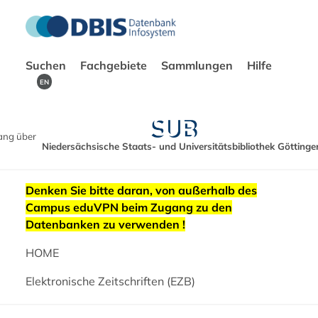
Suchen
Fachgebiete
Sammlungen
Hilfe
EN
ang über
Niedersächsische Staats- und Universitätsbibliothek Göttinge
Denken Sie bitte daran, von außerhalb des
Campus eduVPN beim Zugang zu den
Datenbanken zu verwenden !
HOME
Elektronische Zeitschriften (EZB)