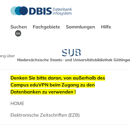
Suchen
Fachgebiete
Sammlungen
Hilfe
EN
ang über
Niedersächsische Staats- und Universitätsbibliothek Göttinge
Denken Sie bitte daran, von außerhalb des
Campus eduVPN beim Zugang zu den
Datenbanken zu verwenden !
HOME
Elektronische Zeitschriften (EZB)