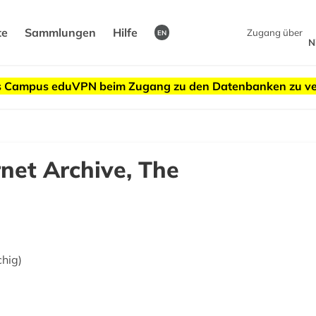
te
Sammlungen
Hilfe
Zugang über
EN
N
des Campus eduVPN beim Zugang zu den Datenbanken zu v
rnet Archive, The
chig)