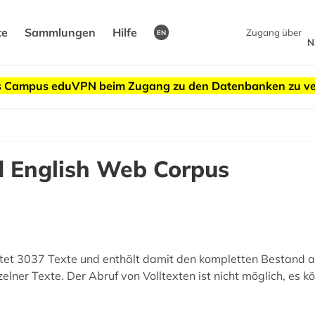
te
Sammlungen
Hilfe
Zugang über
EN
N
des Campus eduVPN beim Zugang zu den Datenbanken zu v
ld English Web Corpus
tet 3037 Texte und enthält damit den kompletten Bestand all
ner Texte. Der Abruf von Volltexten ist nicht möglich, es k