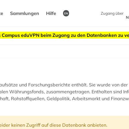
te
Sammlungen
Hilfe
Zugang über
EN
N
des Campus eduVPN beim Zugang zu den Datenbanken zu v
ftenaufsätze und Forschungsberichte enthält. Sie wurde von d
nalen Währungsfonds, zusammengetragen. Enthalten sind Info
aft, Rohstoffquellen, Geldpolitik, Arbeitsmarkt und Finanzwi
ider keinen Zugriff auf diese Datenbank anbieten.