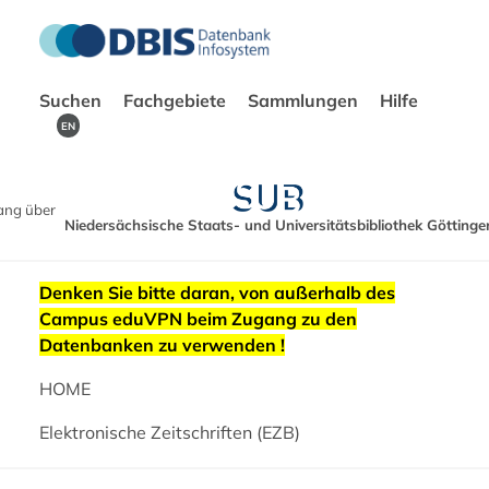
Suchen
Fachgebiete
Sammlungen
Hilfe
EN
ang über
Niedersächsische Staats- und Universitätsbibliothek Göttinge
Denken Sie bitte daran, von außerhalb des
Campus eduVPN beim Zugang zu den
Datenbanken zu verwenden !
HOME
Elektronische Zeitschriften (EZB)