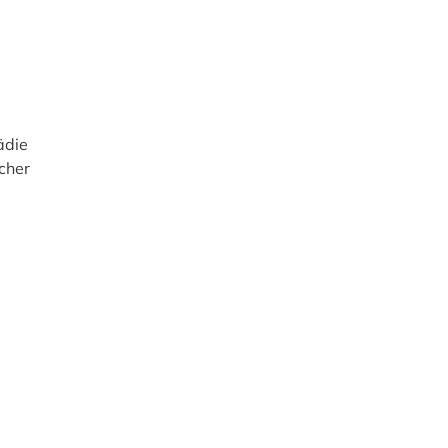
ädie
cher