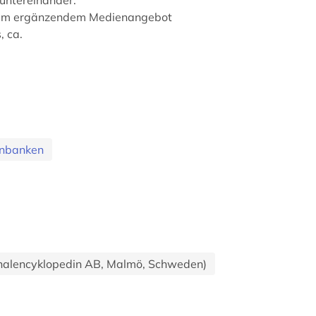
chem ergänzendem Medienangebot
, ca.
enbanken
nalencyklopedin AB, Malmö, Schweden)