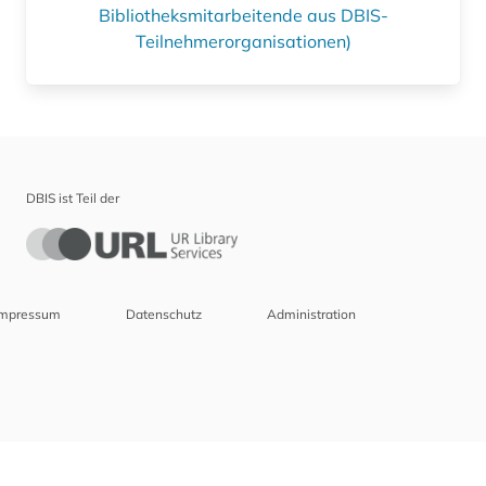
Bibliotheksmitarbeitende aus DBIS-
Teilnehmerorganisationen)
DBIS ist Teil der
Impressum
Datenschutz
Administration