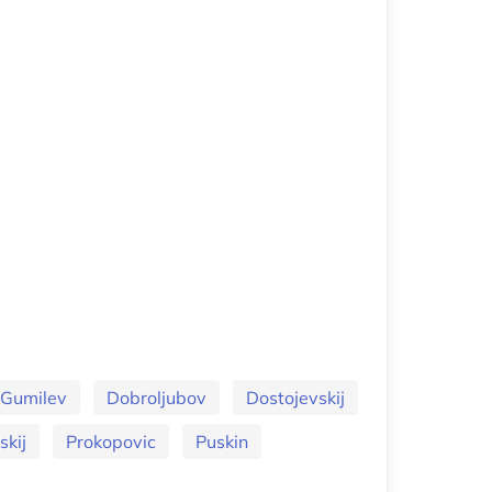
Gumilev
Dobroljubov
Dostojevskij
kij
Prokopovic
Puskin