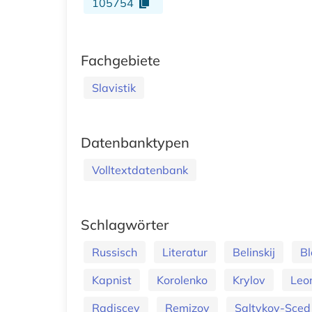
105754
Fachgebiete
Slavistik
Datenbanktypen
Volltextdatenbank
Schlagwörter
Russisch
Literatur
Belinskij
Bl
Kapnist
Korolenko
Krylov
Leo
Radiscev
Remizov
Saltykov-Sced