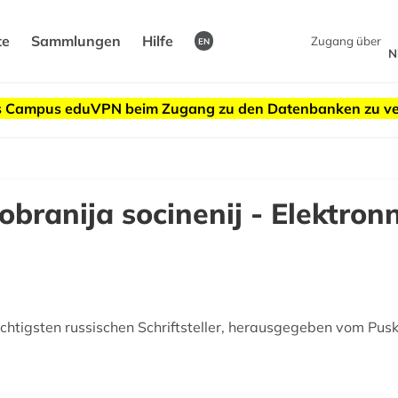
te
Sammlungen
Hilfe
Zugang über
EN
N
des Campus eduVPN beim Zugang zu den Datenbanken zu v
branija socinenij - Elektronn
ichtigsten russischen Schriftsteller, herausgegeben vom Pu