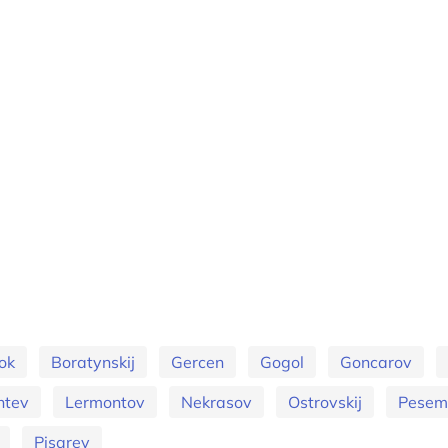
ok
Boratynskij
Gercen
Gogol
Goncarov
ntev
Lermontov
Nekrasov
Ostrovskij
Pesems
Pisarev