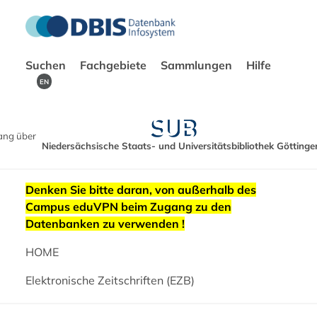
Suchen
Fachgebiete
Sammlungen
Hilfe
EN
ang über
Niedersächsische Staats- und Universitätsbibliothek Göttinge
Denken Sie bitte daran, von außerhalb des
Campus eduVPN beim Zugang zu den
Datenbanken zu verwenden !
HOME
Elektronische Zeitschriften (EZB)