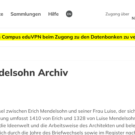
te
Sammlungen
Hilfe
Zugang über
EN
N
des Campus eduVPN beim Zugang zu den Datenbanken zu v
delsohn Archiv
l zwischen Erich Mendelsohn und seiner Frau Luise, der sich
ung umfasst 1410 von Erich und 1328 von Luise Mendelsohn 
in die Ideenwelt und die Arbeitsweise des Architekten und be
lich durch die Jahre des Briefwechsels sowie im Register na