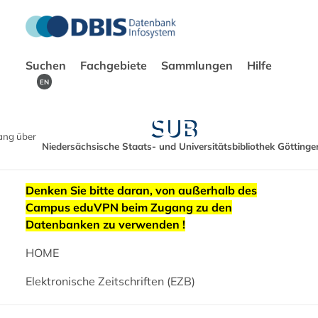
Suchen
Fachgebiete
Sammlungen
Hilfe
EN
ang über
Niedersächsische Staats- und Universitätsbibliothek Göttinge
Denken Sie bitte daran, von außerhalb des
Campus eduVPN beim Zugang zu den
Datenbanken zu verwenden !
HOME
Elektronische Zeitschriften (EZB)