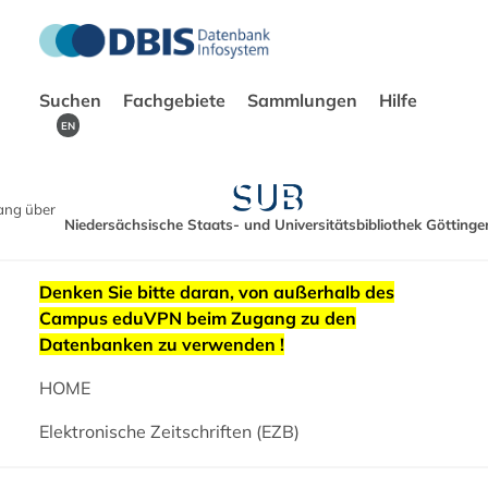
Suchen
Fachgebiete
Sammlungen
Hilfe
EN
ang über
Niedersächsische Staats- und Universitätsbibliothek Göttinge
Denken Sie bitte daran, von außerhalb des
Campus eduVPN beim Zugang zu den
Datenbanken zu verwenden !
HOME
Elektronische Zeitschriften (EZB)