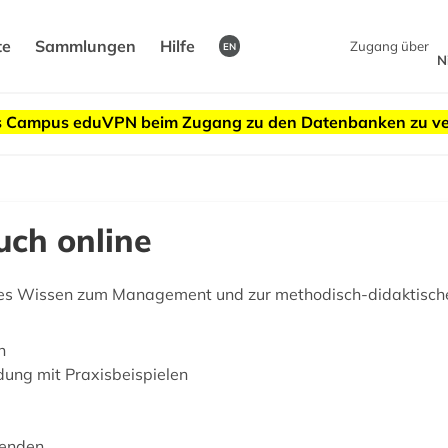
te
Sammlungen
Hilfe
Zugang über
EN
N
des Campus eduVPN beim Zugang zu den Datenbanken zu v
ch online
es Wissen zum Management und zur methodisch-didaktischen
n
dung mit Praxisbeispielen
denden