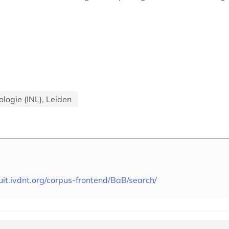
ologie (INL), Leiden
uit.ivdnt.org/corpus-frontend/BaB/search/