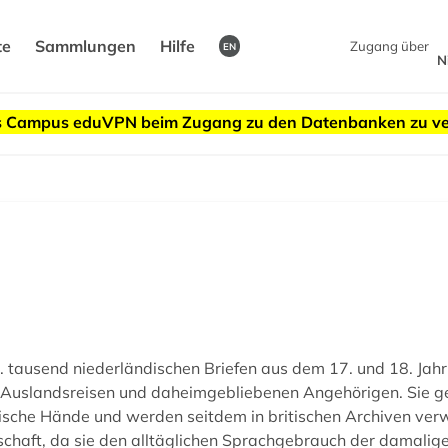
te
Sammlungen
Hilfe
Zugang über
EN
N
des Campus eduVPN beim Zugang zu den Datenbanken zu v
 tausend niederländischen Briefen aus dem 17. und 18. Jah
f Auslandsreisen und daheimgebliebenen Angehörigen. Sie g
glische Hände und werden seitdem in britischen Archiven ve
schaft, da sie den alltäglichen Sprachgebrauch der damalige