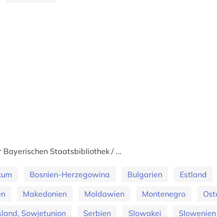
ayerischen Staatsbibliothek / ...
ikum
Bosnien-Herzegowina
Bulgarien
Estland
en
Makedonien
Moldawien
Montenegro
Ost
land, Sowjetunion
Serbien
Slowakei
Slowenien