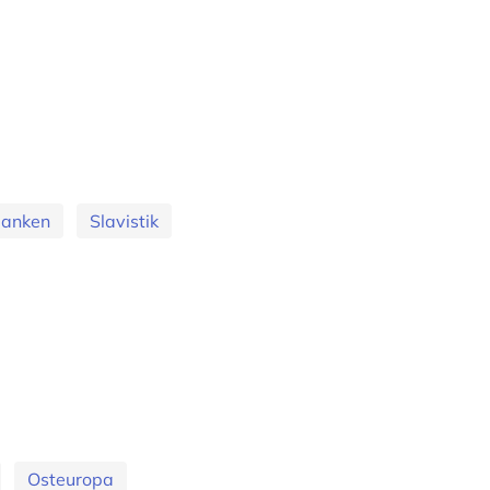
banken
Slavistik
Osteuropa